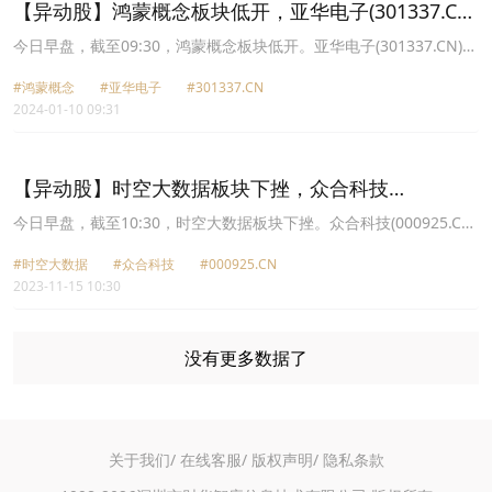
【异动股】鸿蒙概念板块低开，亚华电子(301337.CN)
跌9.64%
今日早盘，截至09:30，鸿蒙概念板块低开。亚华电子(301337.CN)跌
9.64%报39.39元，东方中科(002819.CN)跌8.05%报30.5元，延华智
#鸿蒙概念
#亚华电子
#301337.CN
能(002178.CN)跌6.56%报5.84元，智微智能(001339.CN)跌4.44%报
2024-01-10 09:31
37.65元，君逸数码(301172.CN)跌3.84%报41.06元，传智教育
(003032.CN)跌3.64%报14.29元，吉大正元(003029.CN)跌3.30%报
19.61元，天音控股(000829.CN)跌2.95%报9.22元。
【异动股】时空大数据板块下挫，众合科技
(000925.CN)跌4.27%
今日早盘，截至10:30，时空大数据板块下挫。众合科技(000925.CN)
跌4.27%报9.41元，天源迪科(300047.CN)跌3.55%报10.61元，测绘
#时空大数据
#众合科技
#000925.CN
股份(300826.CN)跌2.76%报21.1元，盛邦安全(688651.CN)跌2.75%
2023-11-15 10:30
报53.79元，旋极信息(300324.CN)跌2.45%报3.98元，航天宏图
(688066.CN)跌2.34%报50.54元，天润科技(430564.CN)跌2.26%报
5.63元，君逸数码(301172.CN)跌2.26%报46.71元。
没有更多数据了
关于我们/
在线客服/
版权声明/
隐私条款