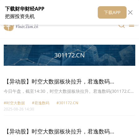
在线客服
关于我们
财华证券
公关
财华媒体矩阵
财华智库
下载财华财经APP
下载APP
把握投资先机
301172.CN
【异动股】时空大数据板块拉升，君逸数码
(301172.CN)涨19.99%
今日午盘，截至14:30，时空大数据板块拉升。君逸数码(301172.CN)
涨19.99%报27.67元，航天宏图(688066.CN)涨16.64%报37.3元，天
#时空大数据
#君逸数码
#301172.CN
润科技(430564.CN)涨14.89%报30.25元，盛邦安全(688651.CN)涨
2025-08-26 14:30
14.48%报43.8元，中电鑫龙(002298.CN)涨10.05%报11.94元，中国
卫星(600118.CN)涨10.00%报36.63元，华胜天成(600410.CN)涨
8.39%报25.2元，ST通脉(603559.CN)涨2.51%报8.59元。
【异动股】时空大数据板块拉升，君逸数码