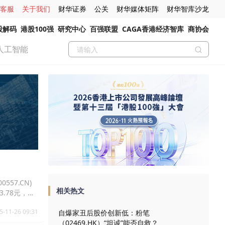
客服
关于我们
财华证券
公关
财华媒体矩阵
财华智库沙龙
股解码
港股100强
研究中心
百强联盟
CAGA香港经济智库
商协会
人工智能
557.CN)
相关热文
33.78元，康
5-11-26 09:31
自爆家丑后股价创新低：粉笔
（02469.HK）“坦诚”能否自救？