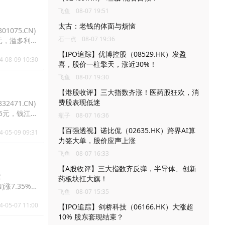
飞鱼
08-07 19:51
太古：老钱的体面与烦恼
1075.CN)
石一点
08-07 19:36
.9元，溢多利
【IPO追踪】优博控股（08529.HK）发盈
4-08-09 10:30
喜，股价一柱擎天，涨近30%！
飞鱼
08-07 19:30
【港股收评】三大指数齐涨！医药股狂欢，消
费股表现低迷
2471.CN)
8.15元，钱江生
瓶子
08-07 16:36
【百强透视】诺比侃（02635.HK）跨界AI算
4-05-09 09:31
力签大单，股价应声上涨
飞鱼
08-07 16:33
【A股收评】三大指数齐反弹，半导体、创新
业
药板块扛大旗！
N)涨7.35%报
飞鱼
08-07 15:35
4-05-07 11:00
【IPO追踪】剑桥科技（06166.HK）大涨超
10% 股东套现结束？