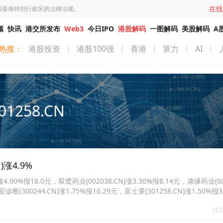
在线
国香港特别行政区的法律法规。
频
快讯
港交所发布
Web3
今日IPO
港股解码
一图解码
美股解码
A
热搜：
港股投资
|
港股100强
|
香港
|
算力
|
AI
|
01258.CN
涨4.9%
0%报18.0元，双鹭药业(002038.CN)涨3.30%报8.14元，康缘药业(600
诊断(300244.CN)涨1.75%报16.29元，富士莱(301258.CN)涨1.50%报
35%报10.49元。
202