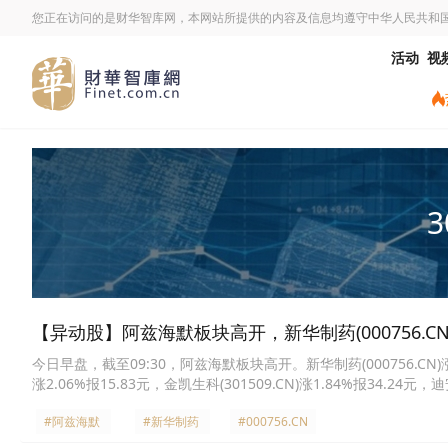
您正在访问的是财华智库网，本网站所提供的内容及信息均遵守中华人民共和
活动
视
3
【异动股】阿兹海默板块高开，新华制药(000756.CN)
今日早盘，截至09:30，阿兹海默板块高开。新华制药(000756.CN)涨4.9
涨2.06%报15.83元，金凯生科(301509.CN)涨1.84%报34.24元，迪安
弘药业(002773.CN)涨1.39%报31.4元，睿智医药(300149.CN)涨1.
#阿兹海默
#新华制药
#000756.CN