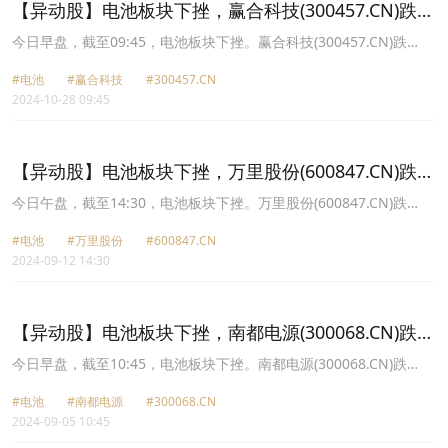
【异动股】电池板块下挫，赢合科技(300457.CN)跌
7.53%
今日早盘，截至09:45，电池板块下挫。赢合科技(300457.CN)跌
7.53%报22.24元，天力锂能(301152.CN)跌7.16%报38.25元，德福
#电池
#赢合科技
#300457.CN
科技(301511.CN)跌6.83%报14.32元，力佳科技(835237.CN)跌
2024-10-28 09:45
6.71%报23.79元，力王股份(831627.CN)跌5.54%报19.1元，派能科
技(688063.CN)跌4.58%报49.16元，震裕科技(300953.CN)跌3.94%
报64.9元，当升科技(300073.CN)跌3.59%报42.92元。
【异动股】电池板块下挫，万里股份(600847.CN)跌
8.49%
今日午盘，截至14:30，电池板块下挫。万里股份(600847.CN)跌
8.49%报7.87元，德新科技(603032.CN)跌5.13%报14.62元，南都电
#电池
#万里股份
#600847.CN
源(300068.CN)跌4.30%报12.02元，德福科技(301511.CN)跌3.69%
2024-09-12 14:30
报13.59元，力王股份(831627.CN)跌3.57%报11.09元，丰元股份
(002805.CN)跌3.42%报11.0元，新宙邦(300037.CN)跌2.88%报
31.98元，翔丰华(300890.CN)跌2.73%报25.64元。
【异动股】电池板块下挫，南都电源(300068.CN)跌
13.23%
今日早盘，截至10:45，电池板块下挫。南都电源(300068.CN)跌
13.23%报11.61元，金银河(300619.CN)跌8.32%报22.92元，鹏辉能
#电池
#南都电源
#300068.CN
源(300438.CN)跌6.94%报25.88元，维科技术(600152.CN)跌6.49%
2024-09-05 10:45
报5.76元，盟固利(301487.CN)跌6.19%报17.44元，德福科技
(301511.CN)跌4.64%报11.09元，曼恩斯特(301325.CN)跌4.53%报