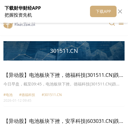
在线客服
关于我们
财华证券
公关
财华媒体矩阵
财华智库
下载财华财经APP
下载APP
把握投资先机
301511.CN
【异动股】电池板块下挫，德福科技(301511.CN)跌
10.9%
今日早盘，截至09:45，电池板块下挫。德福科技(301511.CN)跌
10.90%报31.62元，先导智能(300450.CN)跌5.98%报54.91元，科达
#电池
#德福科技
#301511.CN
利(002850.CN)跌5.40%报157.63元，欣旺达(300207.CN)跌5.23%报
2026-01-12 09:45
24.28元，璞泰来(603659.CN)跌4.80%报26.38元，金银河
(300619.CN)跌4.52%报45.6元，宁德时代(300750.CN)跌4.48%报
352.7元，利元亨(688499.CN)跌4.28%报60.88元。
【异动股】电池板块下挫，安孚科技(603031.CN)跌