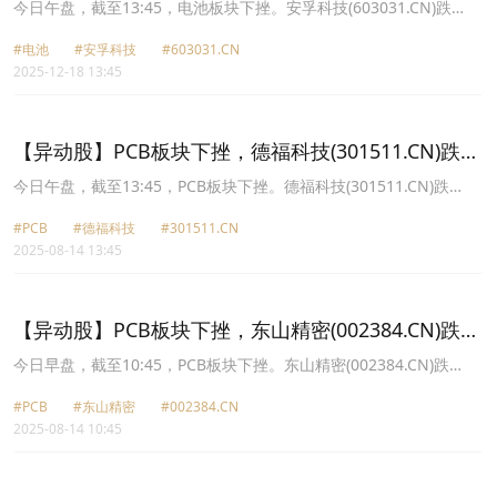
4.32%
今日午盘，截至13:45，电池板块下挫。安孚科技(603031.CN)跌
4.32%报39.01元，天宏锂电(920252.CN)跌3.91%报30.02元，恩捷
#电池
#安孚科技
#603031.CN
股份(002812.CN)跌3.88%报45.09元，万润新能(688275.CN)跌
2025-12-18 13:45
3.84%报72.45元，湖南裕能(301358.CN)跌3.60%报63.11元，鹏辉
能源(300438.CN)跌3.52%报50.47元，厦钨新能(688778.CN)跌
3.34%报70.85元，德福科技(301511.CN)跌3.24%报37.64元。
【异动股】PCB板块下挫，德福科技(301511.CN)跌
9.66%
今日午盘，截至13:45，PCB板块下挫。德福科技(301511.CN)跌
9.66%报37.98元，景旺电子(603228.CN)跌8.18%报55.24元，芯碁
#PCB
#德福科技
#301511.CN
微装(688630.CN)跌8.13%报132.3元，大族数控(301200.CN)跌
2025-08-14 13:45
7.99%报94.77元，东山精密(002384.CN)跌7.82%报54.85元，鹏鼎
控股(002938.CN)跌6.77%报53.05元，东威科技(688700.CN)跌
6.34%报45.32元，超声电子(000823.CN)跌5.67%报13.3元。
【异动股】PCB板块下挫，东山精密(002384.CN)跌
8.92%
今日早盘，截至10:45，PCB板块下挫。东山精密(002384.CN)跌
8.92%报54.19元，芯碁微装(688630.CN)跌8.47%报131.8元，景旺
#PCB
#东山精密
#002384.CN
电子(603228.CN)跌8.24%报55.2元，德福科技(301511.CN)跌7.64%
2025-08-14 10:45
报38.83元，鹏鼎控股(002938.CN)跌6.82%报53.02元，大族数控
(301200.CN)跌5.83%报97.0元，日联科技(688531.CN)跌5.63%报
59.45元，东威科技(688700.CN)跌5.29%报45.83元。