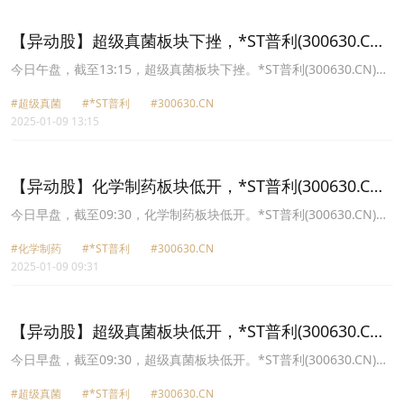
10.55元，神奇制药(600613.CN)跌1.32%报6.72元。
【异动股】超级真菌板块下挫，*ST普利(300630.CN)
跌17.81%
今日午盘，截至13:15，超级真菌板块下挫。*ST普利(300630.CN)跌
17.81%报4.06元，哈药股份(600664.CN)跌6.98%报4.4元，鲁抗医
#超级真菌
#*ST普利
#300630.CN
药(600789.CN)跌5.81%报11.02元，东北制药(000597.CN)跌3.64%
2025-01-09 13:15
报5.3元，神奇制药(600613.CN)跌2.57%报6.82元，联环药业
(600513.CN)跌2.53%报11.19元，润都股份(002923.CN)跌1.95%报
9.54元，诚意药业(603811.CN)跌1.55%报7.6元。
【异动股】化学制药板块低开，*ST普利(300630.CN)
跌20.04%
今日早盘，截至09:30，化学制药板块低开。*ST普利(300630.CN)跌
20.04%报3.95元，鲁抗医药(600789.CN)跌9.66%报10.57元，哈药
#化学制药
#*ST普利
#300630.CN
股份(600664.CN)跌8.88%报4.31元，金石亚药(300434.CN)跌6.61%
2025-01-09 09:31
报9.61元，新赣江(873167.CN)跌6.58%报18.04元，亨迪药业
(301211.CN)跌5.68%报20.76元，罗欣药业(002793.CN)跌5.15%报
4.05元，ST天圣(002872.CN)跌4.92%报4.06元。
【异动股】超级真菌板块低开，*ST普利(300630.CN)
跌20.04%
今日早盘，截至09:30，超级真菌板块低开。*ST普利(300630.CN)跌
20.04%报3.95元，鲁抗医药(600789.CN)跌9.57%报10.58元，哈药
#超级真菌
#*ST普利
#300630.CN
股份(600664.CN)跌8.88%报4.31元，四环生物(000518.CN)跌4.14%