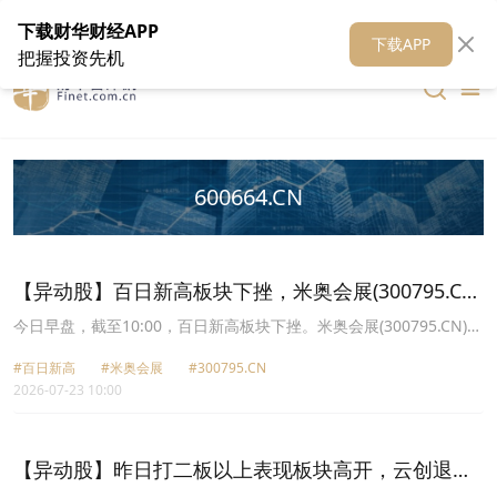
在线客服
关于我们
财华证券
公关
财华媒体矩阵
财华智库
下载财华财经APP
下载APP
把握投资先机
600664.CN
【异动股】百日新高板块下挫，米奥会展(300795.CN)
跌11.44%
今日早盘，截至10:00，百日新高板块下挫。米奥会展(300795.CN)跌
11.44%报12.7元，瑞晨环保(301273.CN)跌4.53%报37.11元，奥浦
#百日新高
#米奥会展
#300795.CN
迈(688293.CN)跌3.11%报57.59元，星宸科技(301536.CN)跌3.06%
2026-07-23 10:00
报132.81元，海正药业(600267.CN)跌3.04%报12.1元，盛科通信
U(688702.CN)跌2.53%报419.26元，紫光股份(000938.CN)跌2.38%
报43.83元，哈药股份(600664.CN)跌1.51%报5.89元。
【异动股】昨日打二板以上表现板块高开，云创退