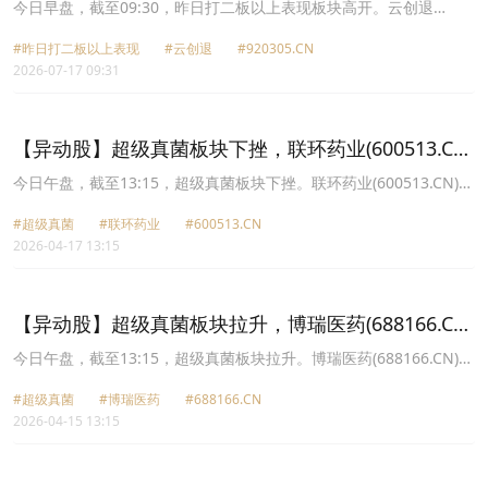
(920305.CN)涨26.92%
今日早盘，截至09:30，昨日打二板以上表现板块高开。云创退
(920305.CN)涨26.92%报1.98元，九安医疗(002432.CN)涨10.00%报
#昨日打二板以上表现
#云创退
#920305.CN
79.2元，艾艾精工(603580.CN)涨9.99%报44.92元，哈药股份
2026-07-17 09:31
(600664.CN)涨8.70%报5.37元，贤丰控股(002141.CN)涨1.18%报
5.98元。
【异动股】超级真菌板块下挫，联环药业(600513.CN)
跌5.08%
今日午盘，截至13:15，超级真菌板块下挫。联环药业(600513.CN)跌
5.08%报21.1元，神奇制药(600613.CN)跌4.94%报5.96元，华神科
#超级真菌
#联环药业
#600513.CN
技(000790.CN)跌4.56%报3.98元，*ST四环(000518.CN)跌4.47%报
2026-04-17 13:15
2.99元，哈药股份(600664.CN)跌4.09%报4.22元，东北制药
(000597.CN)跌3.66%报5.26元，润都股份(002923.CN)跌3.33%报
12.48元，科伦药业(002422.CN)跌3.12%报34.8元。
【异动股】超级真菌板块拉升，博瑞医药(688166.CN)
涨20.0%
今日午盘，截至13:15，超级真菌板块拉升。博瑞医药(688166.CN)涨
20.00%报57.66元，海正药业(600267.CN)涨10.05%报11.39元，哈
#超级真菌
#博瑞医药
#688166.CN
药股份(600664.CN)涨9.90%报4.44元，联环药业(600513.CN)涨
2026-04-15 13:15
5.16%报23.43元，华神科技(000790.CN)涨4.76%报4.18元，科伦药
业(002422.CN)涨3.09%报35.35元，恒瑞医药(600276.CN)涨3.01%
报57.87元，华海药业(600521.CN)涨2.80%报16.54元。