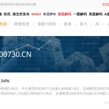
在线
国香港特别行政区的法律法规。
频
快讯
港交所发布
Web3
今日IPO
港股解码
一图解码
美股解码
A
热搜：
港股投资
|
港股100强
|
香港
|
算力
|
AI
|
00730.CN
94%
报5.86元，中公教育(002607.CN)涨6.46%报2.8元，豆神教育(300010
育(600661.CN)涨3.08%报10.36元，全通教育(300359.CN)涨2.67%报
1%报11.14元。
202