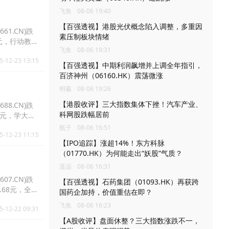
飞鱼
08-06 19:40
【百强透视】港股光伏概念陷入调整，多重因
61.CN)跌
素压制板块情绪
.39元，行动教育
飞鱼
08-06 19:31
5-12-23 13:15
【百强透视】中期利润飙增并上调全年指引，
百济神州（06160.HK）震荡微涨
明羲
08-06 19:26
【港股收评】三大指数集体下挫！汽车产业、
88.CN)跌
科网股跌幅居前
.85元，学大教
瓶子
08-06 16:51
5-12-23 11:15
【IPO追踪】涨超14%！东方科脉
（01770.HK）为何能走出“妖股”气质？
遥远
08-06 16:31
07.CN)跌
【百强透视】石药集团（01093.HK）再获跨
38.68元，全通
国药企加持，价值重估在即？
飞鱼
08-06 16:23
5-12-22 09:31
【A股收评】盘面休整？三大指数涨跌不一，