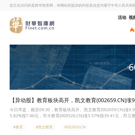
您正在访问的是财华智库网，本网站所提供的内容及信息均遵守中华人民共和
活动
视
6
【异动股】教育板块高开，凯文教育(002659.CN)涨9.
今日早盘，截至09:30，教育板块高开。凯文教育(002659.CN)涨9.94%
5.82%报7.46元，学大教育(000526.CN)涨3.57%报39.41元，昂立教
黑马(300688.CN)涨2.65%报29.47元，中国高科(600730.CN)涨2.1
#教育
#凯文教育
#002659.CN