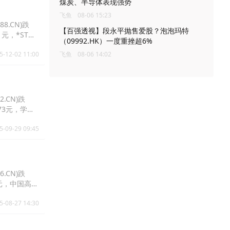
煤炭、半导体表现强势
飞鱼
08-06 15:23
8.CN)跌
【百强透视】段永平抛售爱股？泡泡玛特
.1元，*ST传
（09992.HK）一度重挫超6%
5-12-02 11:00
飞鱼
08-06 14:02
.CN)跌
5.73元，学大
5-09-29 09:45
.CN)跌
5.3元，中国高科
5-08-27 14:30