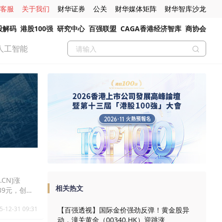
客服
关于我们
财华证券
公关
财华媒体矩阵
财华智库沙龙
股解码
港股100强
研究中心
百强联盟
CAGA香港经济智库
商协会
人工智能
.CN)涨
相关热文
5.39元，创业
5-12-31 09:31
【百强透视】国际金价强劲反弹！黄金股异
动，潼关黄金（00340.HK）迎跳涨