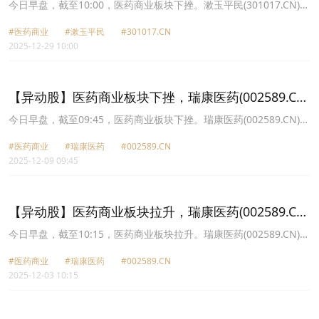
跌15.23%
今日早盘，截至10:00，医药商业板块下挫。漱玉平民(301017.CN)跌
15.23%报16.09元，人民同泰(600829.CN)跌7.34%报11.11元，英特
#医药商业
#漱玉平民
#301017.CN
集团(000411.CN)跌4.74%报12.25元，华人健康(301408.CN)跌
2025-12-29 10:00
4.68%报18.54元，达嘉维康(301126.CN)跌3.97%报12.83元，药易
购(300937.CN)跌3.65%报33.8元，瑞康医药(002589.CN)跌2.94%报
3.3元，重药控股(000950.CN)跌2.83%报6.18元。
【异动股】医药商业板块下挫，瑞康医药(002589.CN)
跌10.02%
今日早盘，截至09:45，医药商业板块下挫。瑞康医药(002589.CN)跌
10.02%报4.22元，海王生物(000078.CN)跌9.14%报4.67元，开开实
#医药商业
#瑞康医药
#002589.CN
业(600272.CN)跌4.79%报16.09元，人民同泰(600829.CN)跌4.52%
2025-12-09 09:45
报13.1元，药易购(300937.CN)跌4.21%报32.99元，达嘉维康
(301126.CN)跌3.61%报13.09元，合富中国(603122.CN)跌3.53%报
28.15元，华人健康(301408.CN)跌3.08%报15.75元。
【异动股】医药商业板块拉升，瑞康医药(002589.CN)
涨10.0%
今日早盘，截至10:15，医药商业板块拉升。瑞康医药(002589.CN)涨
10.00%报3.52元，海王生物(000078.CN)涨9.98%报4.52元，英特集
#医药商业
#瑞康医药
#002589.CN
团(000411.CN)涨6.87%报13.06元，达嘉维康(301126.CN)涨5.97%
2025-12-03 10:15
报13.85元，人民同泰(600829.CN)涨4.45%报14.09元，开开实业
(600272.CN)涨4.18%报17.43元，鹭燕医药(002788.CN)涨3.61%报
10.34元，建发致新(301584.CN)涨2.59%报34.9元。