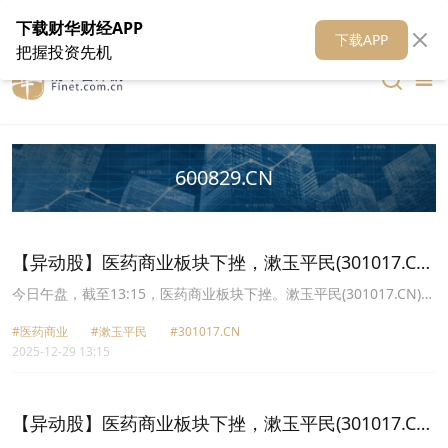
在线客服
关于我们
财华证券
公关
财华媒体矩阵
财华智库
下载财华财经APP
下载APP
把握投资先机
600829.CN
【异动股】医药商业板块下挫，漱玉平民(301017.CN)
跌17.76%
今日午盘，截至13:15，医药商业板块下挫。漱玉平民(301017.CN)跌
17.76%报15.61元，人民同泰(600829.CN)跌7.01%报11.15元，达嘉
#医药商业
#漱玉平民
#301017.CN
维康(301126.CN)跌6.36%报12.51元，英特集团(000411.CN)跌
2025-12-29 13:15
6.07%报12.08元，药易购(300937.CN)跌5.70%报33.08元，华人健
康(301408.CN)跌4.47%报18.58元，重药控股(000950.CN)跌4.40%
报6.08元，开开实业(600272.CN)跌3.82%报13.84元。
【异动股】医药商业板块下挫，漱玉平民(301017.CN)