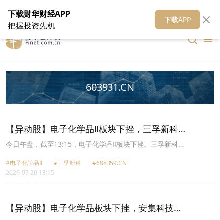
在线客服
关于我们
财华证券
公关
财华媒体矩阵
财华智库
下载财华财经APP
下载APP
把握投资先机
603931.CN
【异动股】电子化学品Ⅱ板块下挫，三孚新科
(688359.CN)跌16.04%
今日午盘，截至13:15，电子化学品Ⅱ板块下挫。三孚新科
(688359.CN)跌16.04%报111.06元，中巨芯U(688549.CN)跌13.33%
#电子化学品Ⅱ
#三孚新科
#688359.CN
报22.23元，金宏气体(688106.CN)跌11.48%报29.21元，兴福电子
2026-07-20 13:15
(688545.CN)跌10.67%报74.35元，菲沃泰(688371.CN)跌10.39%报
24.5元，莱特光电(688150.CN)跌10.38%报42.58元，晶瑞电材
(300655.CN)跌10.29%报11.86元，格林达(603931.CN)跌10.00%报
38.78元。
【异动股】电子化学品板块下挫，安集科技