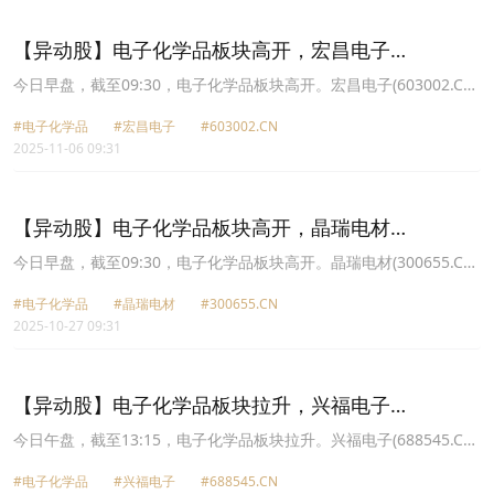
2.01%报21.5元，中船特气(688146.CN)跌1.86%报43.77元。
【异动股】电子化学品板块高开，宏昌电子
(603002.CN)涨8.97%
今日早盘，截至09:30，电子化学品板块高开。宏昌电子(603002.CN)
涨8.97%报7.9元，格林达(603931.CN)涨6.04%报30.7元，雅克科技
#电子化学品
#宏昌电子
#603002.CN
(002409.CN)涨3.36%报76.92元，光华科技(002741.CN)涨2.64%报
2025-11-06 09:31
21.37元，兴福电子(688545.CN)涨2.49%报35.44元，中巨芯
U(688549.CN)涨2.33%报10.12元，三孚新科(688359.CN)涨1.65%报
77.79元，南大光电(300346.CN)涨1.62%报38.94元。
【异动股】电子化学品板块高开，晶瑞电材
(300655.CN)涨15.24%
今日早盘，截至09:30，电子化学品板块高开。晶瑞电材(300655.CN)
涨15.24%报17.32元，南大光电(300346.CN)涨8.93%报42.8元，格
#电子化学品
#晶瑞电材
#300655.CN
林达(603931.CN)涨7.17%报30.34元，飞凯材料(300398.CN)涨
2025-10-27 09:31
5.78%报24.54元，容大感光(300576.CN)涨5.42%报38.87元，上海
新阳(300236.CN)涨5.28%报63.79元，安集科技(688019.CN)涨
5.00%报232.5元，瑞联新材(688550.CN)涨4.72%报52.78元。
【异动股】电子化学品板块拉升，兴福电子
(688545.CN)涨19.99%
今日午盘，截至13:15，电子化学品板块拉升。兴福电子(688545.CN)
涨19.99%报39.32元，安集科技(688019.CN)涨14.78%报224.16元，
#电子化学品
#兴福电子
#688545.CN
南大光电(300346.CN)涨13.78%报43.43元，上海新阳(300236.CN)涨