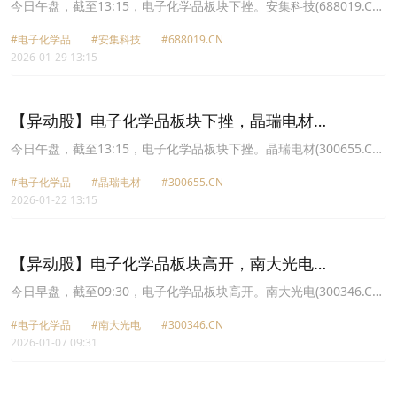
(688019.CN)跌6.18%
今日午盘，截至13:15，电子化学品板块下挫。安集科技(688019.CN)
跌6.18%报275.71元，上海新阳(300236.CN)跌3.83%报80.56元，江
#电子化学品
#安集科技
#688019.CN
化微(603078.CN)跌3.33%报26.1元，中船特气(688146.CN)跌3.08%
2026-01-29 13:15
报46.96元，鼎龙股份(300054.CN)跌3.05%报45.2元，格林达
(603931.CN)跌2.88%报33.01元，容大感光(300576.CN)跌2.72%报
42.2元，晶瑞电材(300655.CN)跌2.66%报17.92元。
【异动股】电子化学品板块下挫，晶瑞电材
(300655.CN)跌8.87%
今日午盘，截至13:15，电子化学品板块下挫。晶瑞电材(300655.CN)
跌8.87%报18.5元，格林达(603931.CN)跌6.14%报34.1元，广钢气
#电子化学品
#晶瑞电材
#300655.CN
体(688548.CN)跌6.10%报21.86元，南大光电(300346.CN)跌4.86%
2026-01-22 13:15
报58.2元，上海新阳(300236.CN)跌4.67%报80.66元，飞凯材料
(300398.CN)跌3.84%报25.8元，强力新材(300429.CN)跌3.66%报
16.59元，华特气体(688268.CN)跌3.37%报67.62元。
【异动股】电子化学品板块高开，南大光电
(300346.CN)涨9.07%
今日早盘，截至09:30，电子化学品板块高开。南大光电(300346.CN)
涨9.07%报50.16元，晶瑞电材(300655.CN)涨6.41%报18.59元，上
#电子化学品
#南大光电
#300346.CN
海新阳(300236.CN)涨5.84%报75.08元，格林达(603931.CN)涨
2026-01-07 09:31
5.72%报34.18元，安集科技(688019.CN)涨5.64%报247.43元，鼎龙
股份(300054.CN)涨5.44%报42.48元，广钢气体(688548.CN)涨
4.37%报15.76元，容大感光(300576.CN)涨4.33%报42.37元。