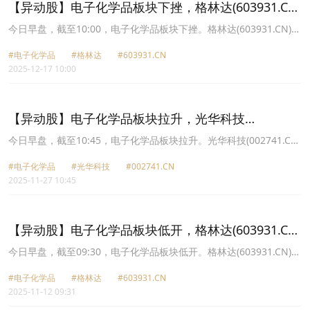
【异动股】电子化学品板块下挫，格林达(603931.CN)
跌7.95%
今日早盘，截至10:00，电子化学品板块下挫。格林达(603931.CN)跌
7.95%报33.0元，晶瑞电材(300655.CN)跌5.94%报16.93元，容大感
#电子化学品
#格林达
#603931.CN
光(300576.CN)跌5.77%报40.34元，强力新材(300429.CN)跌4.45%
2025-12-17 10:00
报13.95元，南大光电(300346.CN)跌4.44%报45.59元，广信材料
(300537.CN)跌4.40%报22.81元，华特气体(688268.CN)跌3.44%报
57.28元，江化微(603078.CN)跌3.34%报17.65元。
【异动股】电子化学品板块拉升，光华科技
(002741.CN)涨10.01%
今日早盘，截至10:45，电子化学品板块拉升。光华科技(002741.CN)
涨10.01%报23.52元，格林达(603931.CN)涨10.00%报34.76元，三
#电子化学品
#光华科技
#002741.CN
孚新科(688359.CN)涨5.99%报83.51元，晶瑞电材(300655.CN)涨
2025-11-27 10:45
4.95%报15.89元，宏昌电子(603002.CN)涨4.54%报7.14元，万润股
份(002643.CN)涨3.68%报14.1元，鼎龙股份(300054.CN)涨3.33%报
34.15元，西陇科学(002584.CN)涨3.27%报9.16元。
【异动股】电子化学品板块低开，格林达(603931.CN)
跌3.28%
今日早盘，截至09:30，电子化学品板块低开。格林达(603931.CN)跌
3.28%报30.65元，南大光电(300346.CN)跌3.04%报37.38元，晶瑞
#电子化学品
#格林达
#603931.CN
电材(300655.CN)跌2.78%报15.75元，雅克科技(002409.CN)跌
2025-11-12 09:31
2.64%报77.55元，华特气体(688268.CN)跌2.39%报62.56元，天承
科技(688603.CN)跌2.05%报74.95元，金宏气体(688106.CN)跌