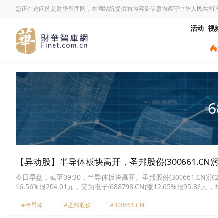
您正在访问的是财华智库网，本网站所提供的内容及信息均遵守中华人民共和
活动
视
6
【异动股】半导体板块高开，圣邦股份(300661.CN)涨
今日早盘，截至09:30，半导体板块高开。圣邦股份(300661.CN)涨20.00
16.56%报204.01元，艾为电子(688798.CN)涨12.65%报95.88元，
晶华微(688130.CN)涨10.58%报26.44元，上海贝岭(600171.CN)涨
#半导体
#圣邦股份
#300661.CN