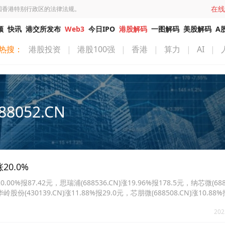
在线
国香港特别行政区的法律法规。
频
快讯
港交所发布
Web3
今日IPO
港股解码
一图解码
美股解码
A
热搜：
港股投资
|
港股100强
|
香港
|
算力
|
AI
|
88052.CN
20.0%
%报87.42元，思瑞浦(688536.CN)涨19.96%报178.5元，纳芯微(6880
华岭股份(430139.CN)涨11.88%报29.0元，芯朋微(688508.CN)涨10.88
10.00%报38.93元。
202