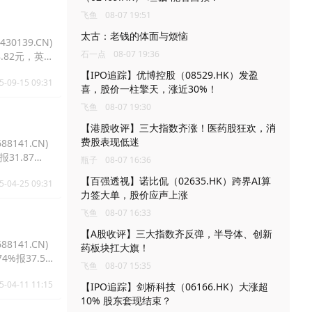
飞鱼
08-07 19:51
太古：老钱的体面与烦恼
0139.CN)
石一点
08-07 19:36
8.82元，英
【IPO追踪】优博控股（08529.HK）发盈
5-09-15 09:31
喜，股价一柱擎天，涨近30%！
飞鱼
08-07 19:30
【港股收评】三大指数齐涨！医药股狂欢，消
费股表现低迷
8141.CN)
报31.87
瓶子
08-07 16:36
【百强透视】诺比侃（02635.HK）跨界AI算
5-04-25 09:31
力签大单，股价应声上涨
飞鱼
08-07 16:33
【A股收评】三大指数齐反弹，半导体、创新
8141.CN)
药板块扛大旗！
74%报37.5
飞鱼
08-07 15:35
5-04-11 11:15
【IPO追踪】剑桥科技（06166.HK）大涨超
10% 股东套现结束？