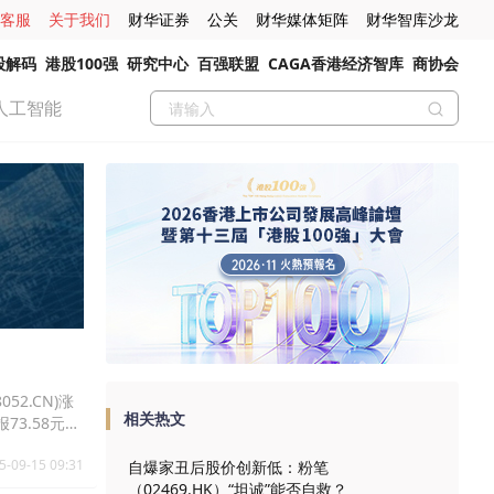
客服
关于我们
财华证券
公关
财华媒体矩阵
财华智库沙龙
股解码
港股100强
研究中心
百强联盟
CAGA香港经济智库
商协会
人工智能
52.CN)涨
相关热文
%报73.58元，
5-09-15 09:31
自爆家丑后股价创新低：粉笔
（02469.HK）“坦诚”能否自救？