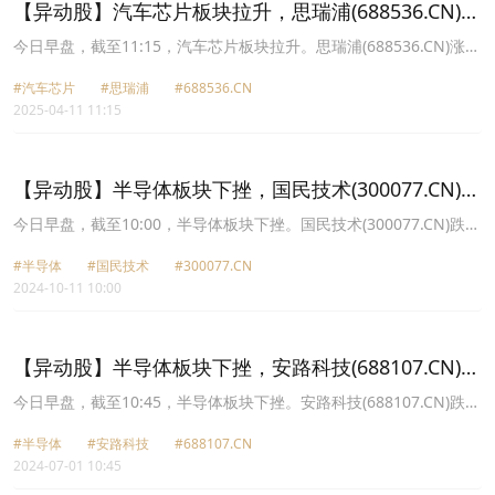
【异动股】汽车芯片板块拉升，思瑞浦(688536.CN)涨
20.0%
今日早盘，截至11:15，汽车芯片板块拉升。思瑞浦(688536.CN)涨
20.00%报146.06元，纳芯微(688052.CN)涨19.70%报186.99元，杰
#汽车芯片
#思瑞浦
#688536.CN
华特(688141.CN)涨15.31%报32.47元，华岭股份(430139.CN)涨
2025-04-11 11:15
14.66%报29.56元，唯捷创芯(688153.CN)涨12.49%报35.03元，芯
海科技(688595.CN)涨11.74%报37.5元，炬芯科技(688049.CN)涨
11.52%报47.93元，翱捷科技U(688220.CN)涨11.28%报89.3元。
【异动股】半导体板块下挫，国民技术(300077.CN)跌
20.01%
今日早盘，截至10:00，半导体板块下挫。国民技术(300077.CN)跌
20.01%报17.59元，新相微(688593.CN)跌12.84%报15.21元，华海
#半导体
#国民技术
#300077.CN
诚科(688535.CN)跌12.15%报74.74元，思瑞浦(688536.CN)跌
2024-10-11 10:00
10.29%报111.89元，华岭股份(430139.CN)跌8.80%报12.13元，汇
成股份(688403.CN)跌8.69%报8.72元，XD华峰测(688200.CN)跌
8.27%报108.13元，士兰微(600460.CN)跌8.07%报24.26元。
【异动股】半导体板块下挫，安路科技(688107.CN)跌
15.42%
今日早盘，截至10:45，半导体板块下挫。安路科技(688107.CN)跌
15.42%报21.5元，国芯科技(688262.CN)跌13.56%报15.74元，杰华
#半导体
#安路科技
#688107.CN
特(688141.CN)跌8.04%报14.86元，恒烁股份(688416.CN)跌7.82%
2024-07-01 10:45
报35.0元，思瑞浦(688536.CN)跌7.27%报90.7元，敏芯股份
(688286.CN)跌7.25%报44.15元，英集芯(688209.CN)跌6.61%报