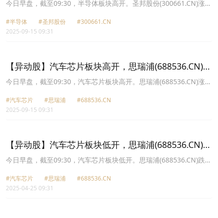
20.0%
今日早盘，截至09:30，半导体板块高开。圣邦股份(300661.CN)涨
20.00%报87.42元，思瑞浦(688536.CN)涨19.96%报178.5元，纳芯
#半导体
#圣邦股份
#300661.CN
微(688052.CN)涨16.56%报204.01元，艾为电子(688798.CN)涨
2025-09-15 09:31
12.65%报95.88元，华岭股份(430139.CN)涨11.88%报29.0元，芯朋
微(688508.CN)涨10.88%报73.58元，晶华微(688130.CN)涨10.58%
报26.44元，上海贝岭(600171.CN)涨10.00%报38.93元。
【异动股】汽车芯片板块高开，思瑞浦(688536.CN)涨
19.89%
今日早盘，截至09:30，汽车芯片板块高开。思瑞浦(688536.CN)涨
19.89%报178.39元，纳芯微(688052.CN)涨15.99%报203.0元，华岭
#汽车芯片
#思瑞浦
#688536.CN
股份(430139.CN)涨12.27%报29.1元，芯朋微(688508.CN)涨10.34%
2025-09-15 09:31
报73.22元，南芯科技(688484.CN)涨9.01%报50.58元，帝奥微
(688381.CN)涨8.22%报28.82元，英集芯(688209.CN)涨7.62%报
21.18元，雅创电子(301099.CN)涨7.60%报43.6元。
【异动股】汽车芯片板块低开，思瑞浦(688536.CN)跌
14.12%
今日早盘，截至09:30，汽车芯片板块低开。思瑞浦(688536.CN)跌
14.12%报146.06元，纳芯微(688052.CN)跌13.01%报174.84元，杰
#汽车芯片
#思瑞浦
#688536.CN
华特(688141.CN)跌10.05%报31.43元，威孚高科(000581.CN)跌
2025-04-25 09:31
5.05%报18.62元，雅创电子(301099.CN)跌4.65%报49.38元，唯捷
创芯(688153.CN)跌4.27%报31.87元，立昂微(605358.CN)跌3.10%
报24.99元，南芯科技(688484.CN)跌2.98%报33.84元。