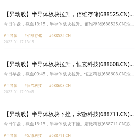
11.59元，必易微(688045.CN)跌6.55%报28.1元。
【异动股】半导体板块拉升，佰维存储(688525.CN)涨
17.66%
今日午盘，截至13:15，半导体板块拉升。佰维存储(688525.CN)涨
17.66%报20.59元，艾为电子(688798.CN)涨10.57%报123.06元，博
#半导体
#佰维存储
#688525.CN
通集成(603068.CN)涨10.02%报31.74元，乐鑫科技(688018.CN)涨
2023-01-17 13:15
9.08%报108.31元，思瑞浦(688536.CN)涨8.84%报294.41元，恒玄
科技(688608.CN)涨8.25%报133.8元，中科蓝讯(688332.CN)涨
7.71%报56.3元，帝奥微(688381.CN)涨6.93%报47.35元。
【异动股】半导体板块拉升，恒玄科技(688608.CN)涨
9.72%
今日早盘，截至09:45，半导体板块拉升。恒玄科技(688608.CN)涨
9.72%报135.61元，思特威W(688213.CN)涨9.08%报47.56元，艾为
#半导体
#恒玄科技
#688608.CN
电子(688798.CN)涨8.29%报120.53元，博通集成(603068.CN)涨
2023-01-17 09:45
7.49%报31.01元，敏芯股份(688286.CN)涨7.15%报62.81元，唯捷
创芯U(688153.CN)涨6.73%报51.1元，杰华特(688141.CN)涨6.65%
报56.0元，思瑞浦(688536.CN)涨6.47%报288.0元。
【异动股】半导体板块下挫，宏微科技(688711.CN)跌
9.82%
今日午盘，截至13:15，半导体板块下挫。宏微科技(688711.CN)跌
9.82%报59.72元，北方华创(002371.CN)跌7.84%报244.27元，复旦
#半导体
#宏微科技
#688711.CN
微电(688385.CN)跌7.27%报49.84元，睿创微纳(688002.CN)跌