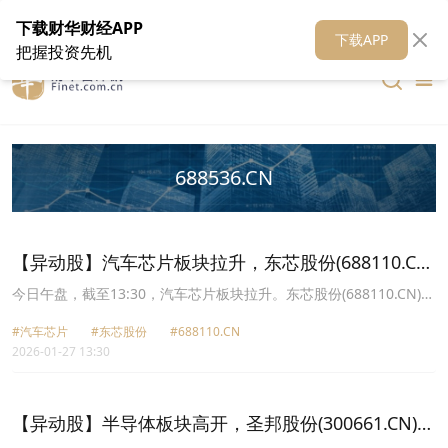
在线客服
关于我们
财华证券
公关
财华媒体矩阵
财华智库
下载财华财经APP
下载APP
把握投资先机
688536.CN
【异动股】汽车芯片板块拉升，东芯股份(688110.CN)
涨20.0%
今日午盘，截至13:30，汽车芯片板块拉升。东芯股份(688110.CN)涨
20.00%报153.23元，普冉股份(688766.CN)涨15.42%报256.49元，
#汽车芯片
#东芯股份
#688110.CN
兆驰股份(002429.CN)涨8.84%报10.83元，芯联集成U(688469.CN)
2026-01-27 13:30
涨8.41%报8.25元，航宇微(300053.CN)涨7.77%报23.85元，思瑞浦
(688536.CN)涨7.50%报197.33元，中微半导(688380.CN)涨6.91%报
45.95元，立昂微(605358.CN)涨6.80%报45.72元。
【异动股】半导体板块高开，圣邦股份(300661.CN)涨