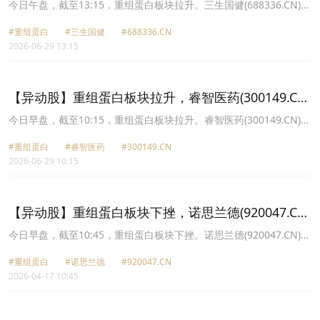
涨20.0%
今日午盘，截至13:15，重组蛋白板块拉升。三生国健(688336.CN)涨
20.00%报49.75元，禾元生物U(688765.CN)涨17.43%报50.45元，
#重组蛋白
#三生国健
#688336.CN
睿智医药(300149.CN)涨16.00%报9.86元，诺思兰德(920047.CN)涨
2026-06-29 13:15
12.91%报21.6元，赛升药业(300485.CN)涨12.69%报9.59元，可孚
医疗(301087.CN)涨10.58%报48.06元，迈威生物U(688062.CN)涨
10.15%报28.44元，通化东宝(600867.CN)涨9.56%报8.14元。
【异动股】重组蛋白板块拉升，睿智医药(300149.CN)
涨12.35%
今日早盘，截至10:15，重组蛋白板块拉升。睿智医药(300149.CN)涨
12.35%报9.55元，三生国健(688336.CN)涨11.14%报46.08元，可孚
#重组蛋白
#睿智医药
#300149.CN
医疗(301087.CN)涨9.92%报47.77元，赛升药业(300485.CN)涨
2026-06-29 10:15
9.17%报9.29元，诺思兰德(920047.CN)涨8.73%报20.8元，迈威生
物U(688062.CN)涨6.39%报27.47元，成都先导(688222.CN)涨5.57%
报32.2元，义翘神州(301047.CN)涨4.34%报63.27元。
【异动股】重组蛋白板块下挫，诺思兰德(920047.CN)
跌13.1%
今日早盘，截至10:45，重组蛋白板块下挫。诺思兰德(920047.CN)跌
13.10%报30.18元，迈威生物U(688062.CN)跌4.83%报38.21元，睿
#重组蛋白
#诺思兰德
#920047.CN
智医药(300149.CN)跌3.59%报11.01元，海特生物(300683.CN)跌
2026-04-17 10:45
3.04%报34.16元，通化东宝(600867.CN)跌2.98%报10.1元，成都先
导(688222.CN)跌2.26%报26.81元，百普赛斯(301080.CN)跌2.19%
报48.15元，赛升药业(300485.CN)跌2.15%报11.83元。