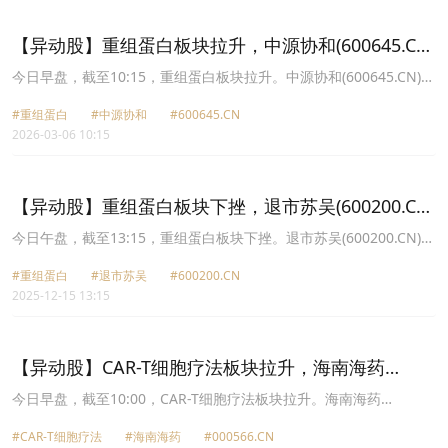
报10.01元，赛升药业(300485.CN)涨2.31%报10.64元。
【异动股】重组蛋白板块拉升，中源协和(600645.CN)
涨10.0%
今日早盘，截至10:15，重组蛋白板块拉升。中源协和(600645.CN)涨
10.00%报30.9元，神州细胞(688520.CN)涨8.12%报40.1元，迈威生
#重组蛋白
#中源协和
#600645.CN
物U(688062.CN)涨5.89%报34.17元，三生国健(688336.CN)涨5.32%
2026-03-06 10:15
报58.58元，睿智医药(300149.CN)涨3.82%报10.59元，成都先导
(688222.CN)涨3.69%报27.51元，赛升药业(300485.CN)涨3.44%报
10.84元，通化东宝(600867.CN)涨3.08%报9.03元。
【异动股】重组蛋白板块下挫，退市苏吴(600200.CN)
跌9.76%
今日午盘，截至13:15，重组蛋白板块下挫。退市苏吴(600200.CN)跌
9.76%报0.37元，三生国健(688336.CN)跌5.52%报60.9元，迈威生
#重组蛋白
#退市苏吴
#600200.CN
物U(688062.CN)跌4.98%报38.77元，康乐卫士(920575.CN)跌4.70%
2025-12-15 13:15
报10.35元，神州细胞(688520.CN)跌4.38%报44.51元，锦波生物
(920982.CN)跌3.41%报266.1元，通化东宝(600867.CN)跌2.48%报
8.64元，成都先导(688222.CN)跌1.91%报23.68元。
【异动股】CAR-T细胞疗法板块拉升，海南海药
(000566.CN)涨10.0%
今日早盘，截至10:00，CAR-T细胞疗法板块拉升。海南海药
(000566.CN)涨10.00%报9.24元，阳光诺和(688621.CN)涨8.70%报
#CAR-T细胞疗法
#海南海药
#000566.CN
69.23元，ST香雪(300147.CN)涨4.91%报9.83元，迈威生物