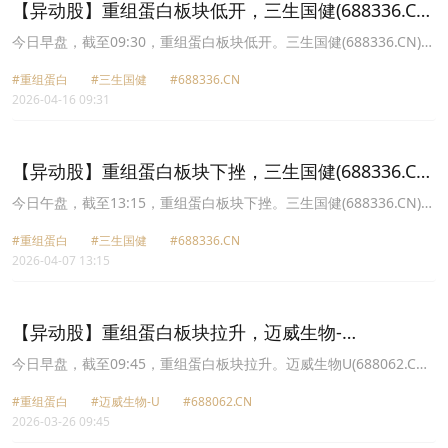
【异动股】重组蛋白板块低开，三生国健(688336.CN)
跌4.14%
今日早盘，截至09:30，重组蛋白板块低开。三生国健(688336.CN)跌
4.14%报85.58元，睿智医药(300149.CN)跌3.11%报11.23元，百普
#重组蛋白
#三生国健
#688336.CN
赛斯(301080.CN)跌2.17%报49.21元，成都先导(688222.CN)跌
2026-04-16 09:31
1.98%报27.2元，锦波生物(920982.CN)跌1.77%报178.0元，诺思兰
德(920047.CN)跌1.32%报34.43元，禾元生物U(688765.CN)跌1.00%
报66.0元，迈威生物U(688062.CN)跌0.97%报38.71元。
【异动股】重组蛋白板块下挫，三生国健(688336.CN)
跌6.96%
今日午盘，截至13:15，重组蛋白板块下挫。三生国健(688336.CN)跌
6.96%报85.88元，海特生物(300683.CN)跌5.40%报41.53元，睿智
#重组蛋白
#三生国健
#688336.CN
医药(300149.CN)跌3.16%报11.64元，成都先导(688222.CN)跌
2026-04-07 13:15
2.22%报25.57元，迈威生物U(688062.CN)跌2.12%报37.35元，锦波
生物(920982.CN)跌2.11%报173.29元，丽珠集团(000513.CN)跌
1.10%报34.05元，可孚医疗(301087.CN)跌1.02%报55.44元。
【异动股】重组蛋白板块拉升，迈威生物-
U(688062.CN)涨6.52%
今日早盘，截至09:45，重组蛋白板块拉升。迈威生物U(688062.CN)
涨6.52%报34.96元，康乐卫士(920575.CN)涨3.36%报7.99元，中源
#重组蛋白
#迈威生物-U
#688062.CN
协和(600645.CN)涨2.56%报32.11元，诺思兰德(920047.CN)涨
2026-03-26 09:45
2.51%报24.53元，通化东宝(600867.CN)涨2.50%报8.6元，可孚医
疗(301087.CN)涨2.36%报58.19元，睿智医药(300149.CN)涨2.35%