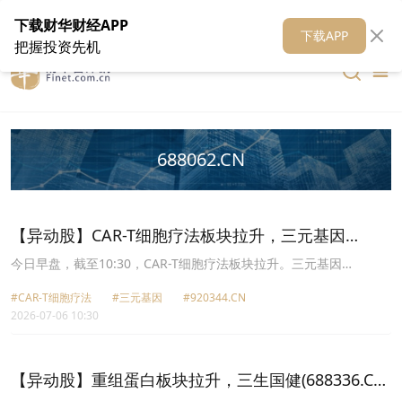
在线客服
关于我们
财华证券
公关
财华媒体矩阵
财华智库
下载财华财经APP
下载APP
把握投资先机
688062.CN
【异动股】CAR-T细胞疗法板块拉升，三元基因
(920344.CN)涨15.85%
今日早盘，截至10:30，CAR-T细胞疗法板块拉升。三元基因
(920344.CN)涨15.85%报22.81元，迈威生物U(688062.CN)涨
#CAR-T细胞疗法
#三元基因
#920344.CN
12.82%报36.17元，和元生物(688238.CN)涨12.54%报6.55元，博腾
2026-07-06 10:30
股份(300363.CN)涨9.94%报18.58元，中源协和(600645.CN)涨
7.39%报19.92元，海南海药(000566.CN)涨7.33%报6.59元，*ST香
雪(300147.CN)涨6.60%报10.02元，益诺思(688710.CN)涨5.73%报
66.26元。
【异动股】重组蛋白板块拉升，三生国健(688336.CN)