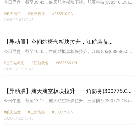
跌8.9%
今日早盘，截至09:45，航天航空板块下挫。航亚科技(688510.CN)跌
8.90%报40.85元，纵横股份(688070.CN)跌7.94%报62.6元，航宇科
#航天航空
#航亚科技
#688510.CN
技(688239.CN)跌7.34%报71.07元，中无人机(688297.CN)跌6.63%
2026-03-03 09:45
报55.74元，航天环宇(688523.CN)跌6.52%报63.22元，中国卫星
(600118.CN)跌6.31%报93.85元，三角防务(300775.CN)跌5.99%报
40.84元，江航装备(688586.CN)跌5.55%报15.65元。
【异动股】空间站概念板块拉升，江航装备
(688586.CN)涨12.43%
今日早盘，截至10:45，空间站概念板块拉升。江航装备(688586.CN)
涨12.43%报17.18元，永新光学(603297.CN)涨8.02%报126.48元，
#空间站概念
#江航装备
#688586.CN
北化股份(002246.CN)涨4.09%报20.61元，全信股份(300447.CN)涨
2026-02-13 10:45
3.66%报20.96元，泰林生物(300813.CN)涨3.11%报26.21元，热威
股份(603075.CN)涨1.46%报24.36元，天奥电子(002935.CN)涨
1.31%报21.63元，奥普光电(002338.CN)涨0.98%报54.79元。
【异动股】航天航空板块拉升，三角防务(300775.CN)
涨19.99%
今日午盘，截至13:15，航天航空板块拉升。三角防务(300775.CN)涨
19.99%报39.49元，爱乐达(300696.CN)涨11.57%报33.45元，北摩
#航天航空
#三角防务
#300775.CN
高科(002985.CN)涨10.01%报41.98元，航发科技(600391.CN)涨
2026-01-22 13:15
10.00%报53.36元，博云新材(002297.CN)涨9.97%报13.13元，江航
装备(688586.CN)涨9.82%报15.65元，航宇科技(688239.CN)涨
8.52%报71.82元，航天电子(600879.CN)涨7.80%报29.03元。