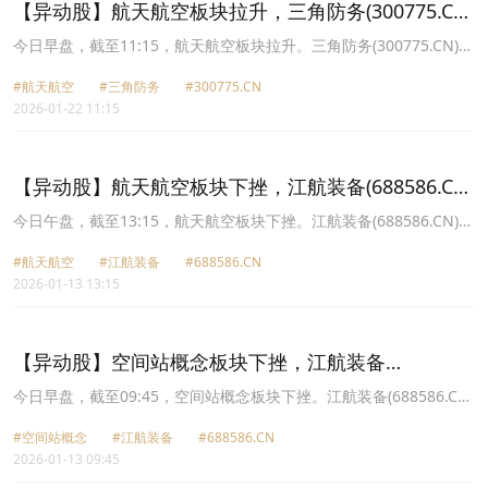
【异动股】航天航空板块拉升，三角防务(300775.CN)
涨13.55%
今日早盘，截至11:15，航天航空板块拉升。三角防务(300775.CN)涨
13.55%报37.37元，航发科技(600391.CN)涨10.00%报53.36元，博
#航天航空
#三角防务
#300775.CN
云新材(002297.CN)涨9.97%报13.13元，江航装备(688586.CN)涨
2026-01-22 11:15
8.77%报15.5元，爱乐达(300696.CN)涨6.50%报31.93元，航天环宇
(688523.CN)涨6.20%报63.03元，北摩高科(002985.CN)涨6.03%报
40.46元，航宇科技(688239.CN)涨5.77%报70.0元。
【异动股】航天航空板块下挫，江航装备(688586.CN)
跌12.06%
今日午盘，截至13:15，航天航空板块下挫。江航装备(688586.CN)跌
12.06%报15.97元，航天环宇(688523.CN)跌11.94%报79.92元，国
#航天航空
#江航装备
#688586.CN
科军工(688543.CN)跌11.90%报73.81元，广联航空(300900.CN)跌
2026-01-13 13:15
11.71%报39.2元，中天火箭(003009.CN)跌10.00%报88.83元，航发
科技(600391.CN)跌9.99%报40.9元，航天彩虹(002389.CN)跌9.85%
报26.28元，航宇科技(688239.CN)跌9.82%报68.54元。
【异动股】空间站概念板块下挫，江航装备
(688586.CN)跌12.22%
今日早盘，截至09:45，空间站概念板块下挫。江航装备(688586.CN)
跌12.22%报15.94元，航天电子(600879.CN)跌10.01%报28.4元，航
#空间站概念
#江航装备
#688586.CN
天科技(000901.CN)跌10.00%报31.5元，雷科防务(002413.CN)跌
2026-01-13 09:45
9.99%报18.12元，华菱线缆(001208.CN)跌9.98%报27.95元，华力
创通(300045.CN)跌9.89%报33.72元，全信股份(300447.CN)跌