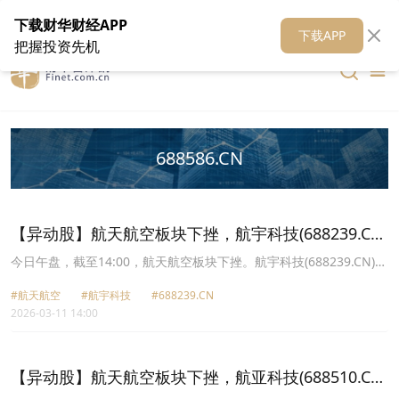
在线客服
关于我们
财华证券
公关
财华媒体矩阵
财华智库
下载财华财经APP
下载APP
把握投资先机
688586.CN
【异动股】航天航空板块下挫，航宇科技(688239.CN)
跌6.58%
今日午盘，截至14:00，航天航空板块下挫。航宇科技(688239.CN)跌
6.58%报68.59元，航发动力(600893.CN)跌6.02%报58.35元，航发
#航天航空
#航宇科技
#688239.CN
科技(600391.CN)跌5.95%报46.29元，广联航空(300900.CN)跌
2026-03-11 14:00
3.89%报41.73元，江航装备(688586.CN)跌3.66%报14.2元，三角防
务(300775.CN)跌3.46%报38.51元，航发控制(000738.CN)跌3.11%
报25.24元，航材股份(688563.CN)跌3.08%报66.68元。
【异动股】航天航空板块下挫，航亚科技(688510.CN)