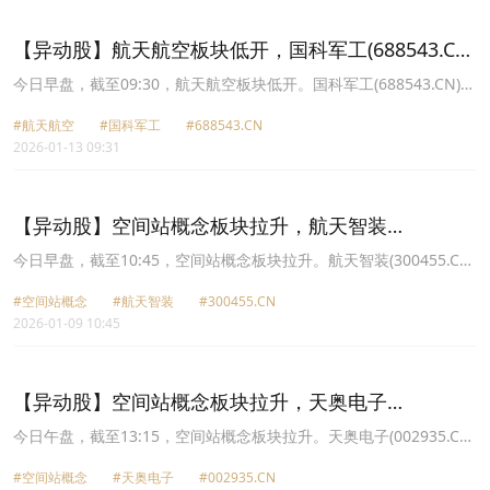
8.78%报21.2元，中国卫星(600118.CN)跌7.47%报107.95元。
【异动股】航天航空板块低开，国科军工(688543.CN)
跌7.5%
今日早盘，截至09:30，航天航空板块低开。国科军工(688543.CN)跌
7.50%报77.5元，航天宏图(688066.CN)跌7.37%报45.02元，航天环
#航天航空
#国科军工
#688543.CN
宇(688523.CN)跌7.01%报84.4元，中天火箭(003009.CN)跌6.56%报
2026-01-13 09:31
92.23元，广联航空(300900.CN)跌6.31%报41.6元，江航装备
(688586.CN)跌5.84%报17.1元，新余国科(300722.CN)跌4.74%报
37.61元，航天彩虹(002389.CN)跌4.49%报27.84元。
【异动股】空间站概念板块拉升，航天智装
(300455.CN)涨15.66%
今日早盘，截至10:45，空间站概念板块拉升。航天智装(300455.CN)
涨15.66%报37.59元，江航装备(688586.CN)涨10.81%报15.58元，
#空间站概念
#航天智装
#300455.CN
航天科技(000901.CN)涨10.02%报33.28元，国机精工(002046.CN)涨
2026-01-09 10:45
10.01%报46.39元，航天电子(600879.CN)涨10.01%报28.69元，华
力创通(300045.CN)涨6.28%报30.99元，华菱线缆(001208.CN)涨
6.16%报30.16元，中国卫星(600118.CN)涨6.09%报108.21元。
【异动股】空间站概念板块拉升，天奥电子
(002935.CN)涨10.01%
今日午盘，截至13:15，空间站概念板块拉升。天奥电子(002935.CN)
涨10.01%报22.09元，航天电子(600879.CN)涨9.99%报18.61元，航
#空间站概念
#天奥电子
#002935.CN
天智装(300455.CN)涨9.65%报29.2元，中国卫星(600118.CN)涨