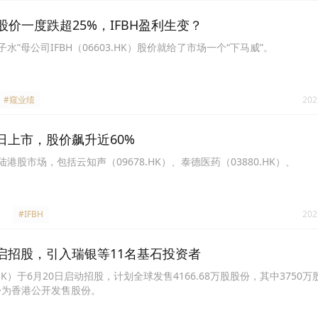
价一度跌超25%，IFBH盈利生变？
子水”母公司IFBH（06603.HK）股价就给了市场一个“下马威”。
#窥业绩
202
今日上市，股价飙升近60%
港股市场，包括云知声（09678.HK）、泰德医药（03880.HK）、
#IFBH
202
H开启招股，引入瑞银等11名基石投资者
3.HK）于6月20日启动招股，计划全球发售4166.68万股股份，其中3750
股份为香港公开发售股份。