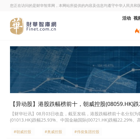
您正在访问的是财华智库网，本网站所提供的内容及信息均遵守中华人民共和
活动
视
【异动股】港股跌幅榜前十，朝威控股(08059.HK)跌29.
【财华社讯】08月03日收盘，截至发稿，港股跌幅榜前十名分别为朝威控股(0
(01013.HK)跌幅25.93%、中国金融国际(00721.HK)跌幅22.29%、
IFBH(06603.HK)跌幅15.42%、齐云山食品(02797.HK)跌幅14.61
#朝威控股
#奥威控股
#伟俊集团控股