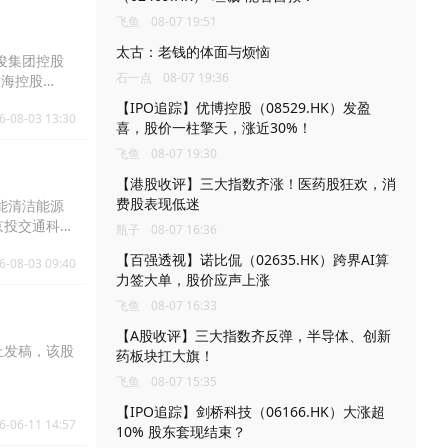
飞鱼
08-07 19:51
太古：老钱的体面与烦恼
伟俊集团控股
石一点
08-07 19:36
、沧海控股
【IPO追踪】优博控股（08529.HK）发盈
6-08-03 13:30
喜，股价一柱擎天，涨近30%！
飞鱼
08-07 19:30
【港股收评】三大指数齐涨！医药股狂欢，消
费股表现低迷
京能清洁能源
%、京投交通科技
瓶子
08-07 16:36
【百强透视】诺比侃（02635.HK）跨界AI算
6-08-03 09:40
力签大单，股价应声上涨
飞鱼
08-07 16:33
【A股收评】三大指数齐反弹，半导体、创新
截止发稿，该股
药板块扛大旗！
飞鱼
08-07 15:35
【IPO追踪】剑桥科技（06166.HK）大涨超
6-06-11 14:57
10% 股东套现结束？