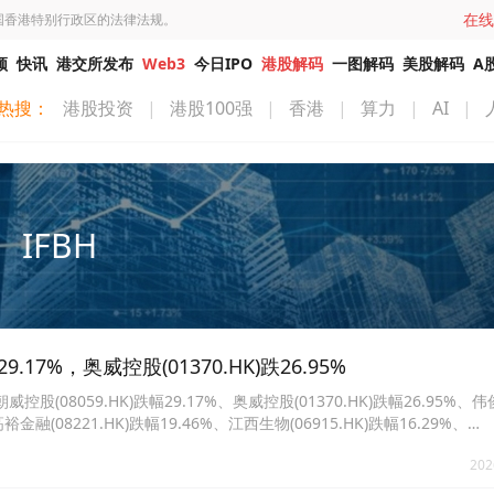
在线
国香港特别行政区的法律法规。
频
快讯
港交所发布
Web3
今日IPO
港股解码
一图解码
美股解码
A
热搜：
港股投资
|
港股100强
|
香港
|
算力
|
AI
|
IFBH
17%，奥威控股(01370.HK)跌26.95%
8059.HK)跌幅29.17%、奥威控股(01370.HK)跌幅26.95%、
高裕金融(08221.HK)跌幅19.46%、江西生物(06915.HK)跌幅16.29%、
%、威讯控股(01087.HK)跌幅14.59%、中国上城(02330.HK)跌幅14.49%。
202