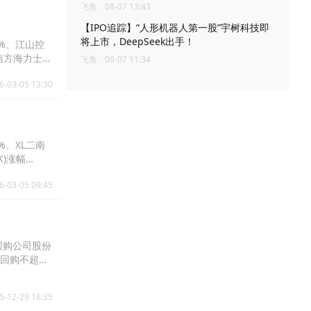
飞鱼
08-07 13:43
【IPO追踪】“人形机器人第一股”宇树科技即
将上市，DeepSeek出手！
3%、江山控
L二南方海力士
飞鱼
08-07 11:34
%。
6-03-05 13:30
%、XL二南
HK)涨幅
.16%、南方两
6-03-05 09:45
会回购公司股份
回购不超过
础及长期增长
5-12-29 16:35