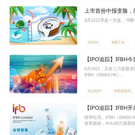
上市首份中报变脸，股
8月22日早盘一开盘，“if椰
#IFBH
#椰子水
【IPO追踪】IFBH
6月30日，又有三只新股登陆
IFBH（06603.HK）。
#云知声
#泰德医药
【IPO追踪】IFB
财华社讯，IFBH（0660
发售股份，416.68万股