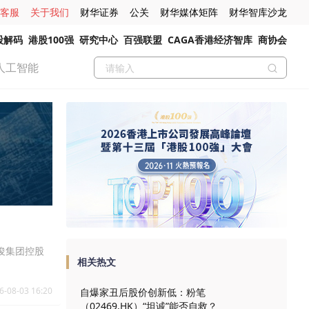
客服
关于我们
财华证券
公关
财华媒体矩阵
财华智库沙龙
股解码
港股100强
研究中心
百强联盟
CAGA香港经济智库
商协会
人工智能
伟俊集团控股
相关热文
6-08-03 16:20
自爆家丑后股价创新低：粉笔
（02469.HK）“坦诚”能否自救？