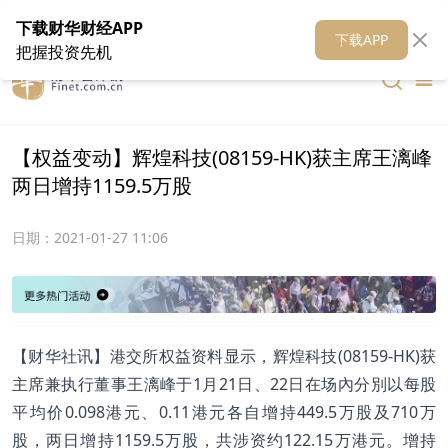
在线客服
关于我们
财华证券
公关
财华媒体矩阵
财华智库
下载财华财经APP
下载APP
把握投资先机
【权益变动】辉煌科技(08159-HK)获主席王漓峰
两日增持1159.5万股
日期：
2021-01-27 11:06
【财华社讯】港交所权益资料显示，辉煌科技(08159-HK)获
主席兼执行董事王漓峰于1月21日、22日在场內分別以每股
平均价0.098港元、0.11港元各自增持449.5万股及710万
股，两日增持1159.5万股，共涉资约122.15万港元。增持