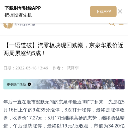
在线客服
关于我们
财华证券
公关
财华媒体矩阵
财华智库
下载财华财经APP
下载APP
把握投资先机
【一语道破】汽零板块现回购潮，京泉华股价近
两周累涨约5成！
日期：
2022-05-18 13:46
作者：
慧泽李
年后一直在股市默默无闻的京泉华最近“嗨”了起来，先是在5
月16日上午的9点39分涨停，3次打开涨停，最终是涨停收
盘，收盘价17.27元；5月17日继续高扬的态势，继续勇猛精
进，午后强势涨停，最终以19元/股收盘，市值为34.20亿