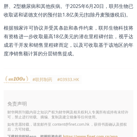
胖、2型糖尿病和其他疾病。于2025年6月20日，联邦生物已
收取诺和诺德支付的预付款1.8亿美元(扣除丹麦预缴税后)。
根据独家许可协议并受其条款和条件约束，联邦生物科技将
有资格进一步收取最高18亿美元的潜在里程碑付款，视乎达
成若干开发和销售里程碑而定，以及可收取基于该地区的年
度净销售额计算的分层销售提成。
#联邦制药
#03933.HK
免责声明
财华网所刊载内容之知识产权为财华网及相关权利人专属所有或持有未经许
可，禁止进行转载、摘编、复制及建立镜像等任何使用。
如有意愿转载，请发邮件至
content@finet.com.hk
，获得书面确认及授权
后，方可转载。
下载财华财经app，把握投资先机
https://www.finet.com.cn/app