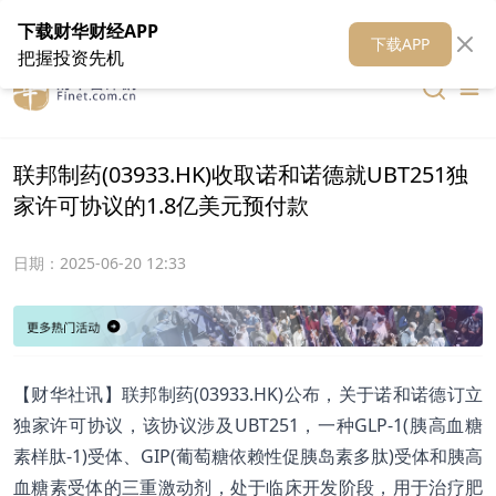
在线客服
关于我们
财华证券
公关
财华媒体矩阵
财华智库
下载财华财经APP
下载APP
把握投资先机
联邦制药(03933.HK)收取诺和诺德就UBT251独
家许可协议的1.8亿美元预付款
日期：
2025-06-20 12:33
【财华社讯】联邦制药(03933.HK)公布，关于诺和诺德订立
独家许可协议，该协议涉及UBT251，一种GLP-1(胰高血糖
素样肽-1)受体、GIP(葡萄糖依赖性促胰岛素多肽)受体和胰高
血糖素受体的三重激动剂，处于临床开发阶段，用于治疗肥