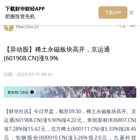
在线客服
关于我们
财华证券
公关
财华媒体矩阵
财华智库
下载财华财经APP
下载APP
把握投资先机
【异动股】稀土永磁板块高开，京运通
(601908.CN)涨9.9%
日期：
2025-07-11 09:31
【财华社讯】今日早盘，截至09:30，稀土永磁板块高开。京
运通(601908.CN)涨9.90%报4.22元，奔朗新材(836807.CN)
涨7.28%报15.62元，北方稀土(600111.CN)涨5.33%报28.45
元，包钢股份(600010.CN)涨5.26%报2.0元，九菱科技