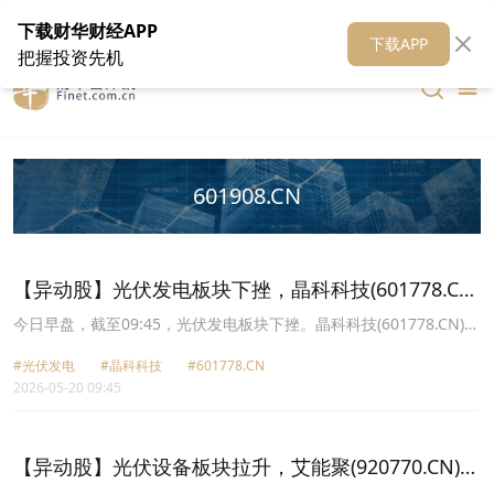
在线客服
关于我们
财华证券
公关
财华媒体矩阵
财华智库
下载财华财经APP
下载APP
把握投资先机
601908.CN
【异动股】光伏发电板块下挫，晶科科技(601778.CN)
跌6.75%
今日早盘，截至09:45，光伏发电板块下挫。晶科科技(601778.CN)跌
6.75%报6.22元，金开新能(600821.CN)跌6.30%报8.18元，珈伟新
#光伏发电
#晶科科技
#601778.CN
能(300317.CN)跌6.12%报5.22元，京运通(601908.CN)跌5.70%报
2026-05-20 09:45
3.97元，拓日新能(002218.CN)跌5.37%报5.29元，浙江新能
(600032.CN)跌4.12%报10.94元，太阳能(000591.CN)跌4.09%报
5.86元，芯能科技(603105.CN)跌3.11%报9.67元。
【异动股】光伏设备板块拉升，艾能聚(920770.CN)涨