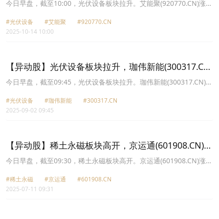
15.33%
今日早盘，截至10:00，光伏设备板块拉升。艾能聚(920770.CN)涨
15.33%报21.74元，天合光能(688599.CN)涨13.65%报19.65元，京
#光伏设备
#艾能聚
#920770.CN
运通(601908.CN)涨10.10%报4.58元，晶科能源(688223.CN)涨
2025-10-14 10:00
10.05%报6.13元，晶澳科技(002459.CN)涨10.04%报14.25元，隆基
绿能(601012.CN)涨9.98%报19.94元，亿晶光电(600537.CN)涨
9.92%报4.1元，东方日升(300118.CN)涨9.39%报11.3元。
【异动股】光伏设备板块拉升，珈伟新能(300317.CN)
涨14.98%
今日早盘，截至09:45，光伏设备板块拉升。珈伟新能(300317.CN)涨
14.98%报4.76元，京运通(601908.CN)涨10.13%报4.24元，露笑科
#光伏设备
#珈伟新能
#300317.CN
技(002617.CN)涨10.06%报8.64元，赛伍技术(603212.CN)涨10.02%
2025-09-02 09:45
报12.96元，京山轻机(000821.CN)涨9.97%报13.24元，捷佳伟创
(300724.CN)涨6.64%报115.3元，金辰股份(603396.CN)涨5.60%报
29.23元，宇邦新材(301266.CN)涨5.19%报36.66元。
【异动股】稀土永磁板块高开，京运通(601908.CN)涨
9.9%
今日早盘，截至09:30，稀土永磁板块高开。京运通(601908.CN)涨
9.90%报4.22元，奔朗新材(836807.CN)涨7.28%报15.62元，北方稀
#稀土永磁
#京运通
#601908.CN
土(600111.CN)涨5.33%报28.45元，包钢股份(600010.CN)涨5.26%
2025-07-11 09:31
报2.0元，九菱科技(873305.CN)涨4.82%报76.1元，XD盛和资
(600392.CN)涨4.55%报14.25元，西磁科技(836961.CN)涨4.46%报
42.18元，英洛华(000795.CN)涨4.32%报11.35元。