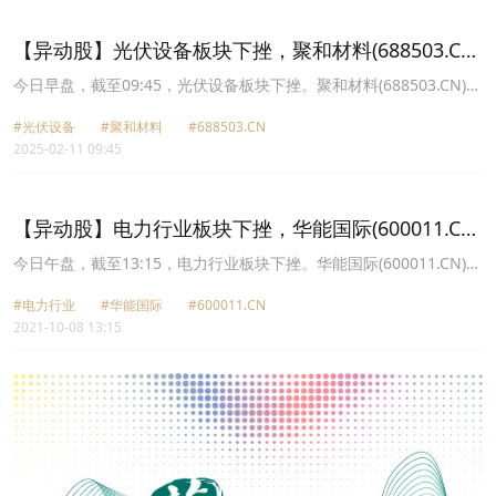
9.15%报11.21元，海优新材(688680.CN)涨8.77%报45.99元。
【异动股】光伏设备板块下挫，聚和材料(688503.CN)
跌6.9%
今日早盘，截至09:45，光伏设备板块下挫。聚和材料(688503.CN)跌
6.90%报49.81元，钧达股份(002865.CN)跌5.02%报62.67元，爱旭
#光伏设备
#聚和材料
#688503.CN
股份(600732.CN)跌4.92%报12.17元，阿特斯(688472.CN)跌3.69%
2025-02-11 09:45
报10.44元，艾能聚(834770.CN)跌3.40%报21.02元，大全能源
(688303.CN)跌2.89%报21.53元，晶澳科技(002459.CN)跌2.61%报
13.07元，京运通(601908.CN)跌2.45%报2.79元。
【异动股】电力行业板块下挫，华能国际(600011.CN)
跌10.04%
今日午盘，截至13:15，电力行业板块下挫。华能国际(600011.CN)跌
10.04%报7.44元，上海电力(600021.CN)跌10.02%报11.13元，太阳
#电力行业
#华能国际
#600011.CN
能(000591.CN)跌10.02%报11.31元，福能股份(600483.CN)跌9.98%
2021-10-08 13:15
报16.42元，华能水电(600025.CN)跌9.95%报7.69元，华电国际
(600027.CN)跌9.51%报4.28元，桂冠电力(600236.CN)跌8.07%报
6.95元，京运通(601908.CN)跌7.90%报10.84元。