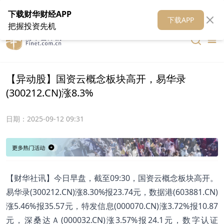
在线客服
关于我们
财华证券
公关
财华媒体矩阵
财华智库
下载财华财经APP
下载APP
把握投资先机
【异动股】国资云概念板块高开，易华录
(300212.CN)涨8.3%
日期：
2025-09-12 09:31
【财华社讯】今日早盘，截至09:30，国资云概念板块高开。
易华录(300212.CN)涨8.30%报23.74元，数据港(603881.CN)
涨5.46%报35.57元，特发信息(000070.CN)涨3.72%报10.87
元，深桑达Ａ(000032.CN)涨3.57%报24.1元，数字认证