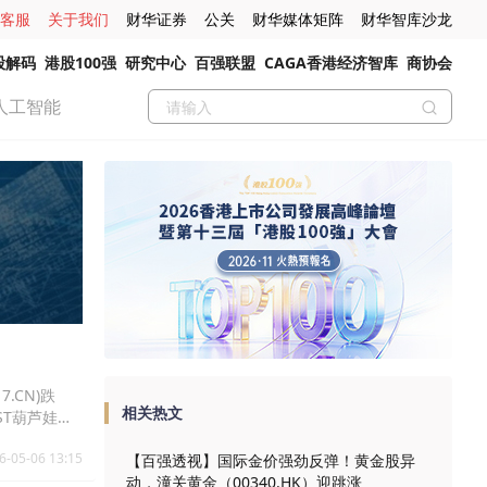
客服
关于我们
财华证券
公关
财华媒体矩阵
财华智库沙龙
股解码
港股100强
研究中心
百强联盟
CAGA香港经济智库
商协会
人工智能
7.CN)跌
相关热文
，ST葫芦娃
6-05-06 13:15
【百强透视】国际金价强劲反弹！黄金股异
动，潼关黄金（00340.HK）迎跳涨