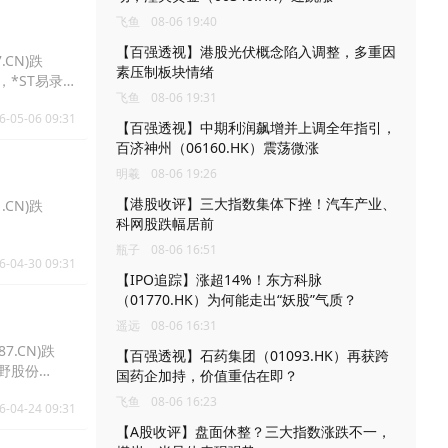
飞鱼
08-06 19:40
【百强透视】港股光伏概念陷入调整，多重因
.CN)跌
素压制板块情绪
1元，*ST易录
飞鱼
08-06 19:31
6-05-06 09:31
【百强透视】中期利润飙增并上调全年指引，
百济神州（06160.HK）震荡微涨
明羲
08-06 19:26
【港股收评】三大指数集体下挫！汽车产业、
.CN)跌
科网股跌幅居前
瓶子
08-06 16:51
6-04-30 09:31
【IPO追踪】涨超14%！东方科脉
（01770.HK）为何能走出“妖股”气质？
遥远
08-06 16:31
7.CN)跌
【百强透视】石药集团（01093.HK）再获跨
，田野股份
国药企加持，价值重估在即？
飞鱼
08-06 16:23
6-04-24 09:31
【A股收评】盘面休整？三大指数涨跌不一，