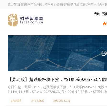
您正在访问的是财华智库网，本网站所提供的内容及信息均遵守中华人民共和
活动
视
3
【异动股】超跌股板块下挫，*ST康乐(920575.CN)跌3
今日午盘，截至13:15，超跌股板块下挫。*ST康乐(920575.CN)跌30.00
5.11%报1.3元，ST龙大(002726.CN)跌4.90%报2.72元，*ST国中(6
(605199.CN)跌2.36%报6.63元，爱博医疗(688050.CN)跌0.16%报
#超跌股
#*ST康乐
#920575.CN