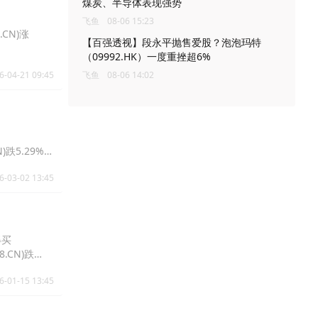
煤炭、半导体表现强势
飞鱼
08-06 15:23
.CN)涨
【百强透视】段永平抛售爱股？泡泡玛特
（09992.HK）一度重挫超6%
6-04-21 09:45
飞鱼
08-06 14:02
N)跌5.29%报
6-03-02 13:45
得买
8.CN)跌
6-01-15 13:45