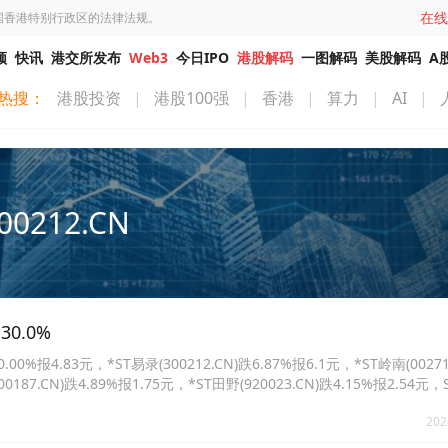
在线
国香港特别行政区的法律法规。
频
快讯
港交所发布
Web3
今日IPO
港股解码
一图解码
美股解码
A
热搜：
港股投资
|
港股100强
|
香港
|
算力
|
AI
|
00212.CN
0.0%
%报4.83元，*ST易录(300212.CN)跌6.87%报6.1元，*ST岭南(00271
00187.CN)跌4.89%报1.75元，*ST田野(920023.CN)跌4.15%报2.54元
51.21元。
202