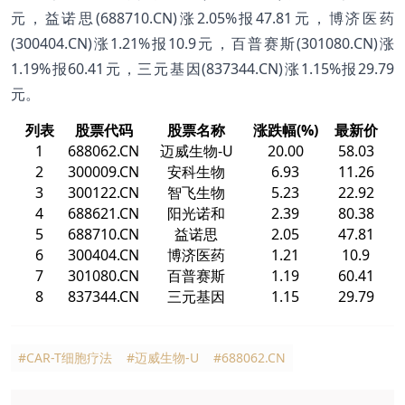
元，益诺思(688710.CN)涨2.05%报47.81元，博济医药
(300404.CN)涨1.21%报10.9元，百普赛斯(301080.CN)涨
1.19%报60.41元，三元基因(837344.CN)涨1.15%报29.79
元。
列表
股票代码
股票名称
涨跌幅(%)
最新价
1
688062.CN
迈威生物-U
20.00
58.03
2
300009.CN
安科生物
6.93
11.26
3
300122.CN
智飞生物
5.23
22.92
4
688621.CN
阳光诺和
2.39
80.38
5
688710.CN
益诺思
2.05
47.81
6
300404.CN
博济医药
1.21
10.9
7
301080.CN
百普赛斯
1.19
60.41
8
837344.CN
三元基因
1.15
29.79
#CAR-T细胞疗法
#迈威生物-U
#688062.CN