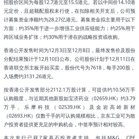
招股价区间为每股12.7港元至15.5港元。若以中间价14.10港
元定价，且超额配股权未行使，在扣除相关开支后，公司预
计募集资金净额约为28.27亿港元。募集资金拟主要用于以下
方面：约35%用于进一步增强工业供应链能力；约25%用于
跨区域业务扩张；约30%用于潜在的战略投资或收购。
香港公开发售时间为12月3日至12月8日，最终发售价及股份
分配结果预计于12月10日公布。公司股份计划于12月11日在
香港联交所主板开始买卖，股份代号为7618，每手200股，
入场费约3131.26港元。
按香港公开发售部分2112.1万股计算，可提供约10.56万手
认购额度，与近期其他新股如宝济药业（02659.HK）约3.79
万手、乐摩科技（02539.HK）及金岩高岭新材
（02693.HK）仅数千手的可认购规模相比，京东工业可为散
户投资者提供更充足的申购机会，中签率预计相对较高。
本次发行已获7家基石投资者支持，包括M&G、CPE