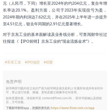
元（人民币，下同）增长至2024年的约204亿元，复合年增
长率达20.1%。盈利方面，公司于2023年实现扭亏为盈，
2024年期内利润达7.62亿元，并在2025年上半年进一步提升
至4.51亿元，较去年同期的2.91亿元显著增长。
对于京东工业的基本面解读及业务线分析，可查阅财华社过
往报道《
【IPO前哨】京东工业的“现金流炼金术”
》。
#京东工业
#IPO追踪
#招股
免责声明
财华网所刊载内容之知识产权为财华网及相关权利人专属所有或持有未经许
可，禁止进行转载、摘编、复制及建立镜像等任何使用。
如有意愿转载，请发邮件至
content@finet.com.hk
，获得书面确认及授权
后，方可转载。
下载财华财经app，把握投资先机
https://www.finet.com.cn/app