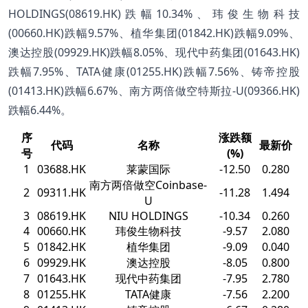
HOLDINGS(08619.HK)跌幅10.34%、玮俊生物科技
(00660.HK)跌幅9.57%、植华集团(01842.HK)跌幅9.09%、
澳达控股(09929.HK)跌幅8.05%、现代中药集团(01643.HK)
跌幅7.95%、TATA健康(01255.HK)跌幅7.56%、铸帝控股
(01413.HK)跌幅6.67%、南方两倍做空特斯拉-U(09366.HK)
跌幅6.44%。
序
涨跌额
代码
名称
最新价
号
(%)
1
03688.HK
莱蒙国际
-12.50
0.280
南方两倍做空Coinbase-
2
09311.HK
-11.28
1.494
U
3
08619.HK
NIU HOLDINGS
-10.34
0.260
4
00660.HK
玮俊生物科技
-9.57
2.080
5
01842.HK
植华集团
-9.09
0.040
6
09929.HK
澳达控股
-8.05
0.800
7
01643.HK
现代中药集团
-7.95
2.780
8
01255.HK
TATA健康
-7.56
2.200