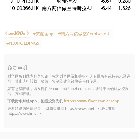
9
01413.HK
铸帝控股
-6.67
0.280
10
09366.HK
南方两倍做空特斯拉-U
-6.44
1.626
#莱蒙国际
#南方两倍做空Coinbase-U
#NIUHOLDINGS
免责声明
财华网所刊载内容之知识产权为财华网及相关权利人专属所有或持有未经许
可，禁止进行转载、摘编、复制及建立镜像等任何使用。
如有意愿转载，请发邮件至
content@finet.com.hk
，获得书面确认及授权
后，方可转载。
下载财华财经app，把握投资先机
https://www.finet.com.cn/app
更多精彩内容请登录： 财华香港网
https://www.finet.hk
现代电视
https://www.fintv.hk