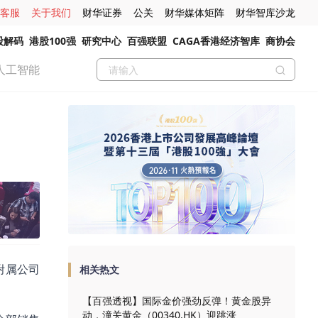
客服
关于我们
财华证券
公关
财华媒体矩阵
财华智库沙龙
股解码
港股100强
研究中心
百强联盟
CAGA香港经济智库
商协会
人工智能
团附属公司
相关热文
【百强透视】国际金价强劲反弹！黄金股异
动，潼关黄金（00340.HK）迎跳涨