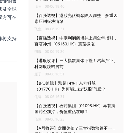
全部销售
飞鱼
08-06 19:40
戒及全球
【百强透视】港股光伏概念陷入调整，多重因
后双方可在
素压制板块情绪
飞鱼
08-06 19:31
作将支持
【百强透视】中期利润飙增并上调全年指引，
百济神州（06160.HK）震荡微涨
明羲
08-06 19:26
【港股收评】三大指数集体下挫！汽车产业、
科网股跌幅居前
瓶子
08-06 16:51
【IPO追踪】涨超14%！东方科脉
（01770.HK）为何能走出“妖股”气质？
遥远
08-06 16:31
【百强透视】石药集团（01093.HK）再获跨
国药企加持，价值重估在即？
飞鱼
08-06 16:23
【A股收评】盘面休整？三大指数涨跌不一，