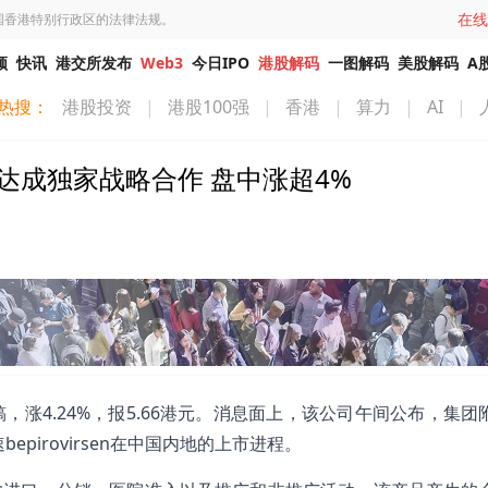
在线
国香港特别行政区的法律法规。
频
快讯
港交所发布
Web3
今日IPO
港股解码
一图解码
美股解码
A
热搜：
港股投资
|
港股100强
|
香港
|
算力
|
AI
|
史克达成独家战略合作 盘中涨超4%
发稿，涨4.24%，报5.66港元。消息面上，该公司午间公布，集
epirovirsen在中国内地的上市进程。