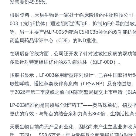
发售股份49.96%。
根据资料，天辰生物是一家处于临床阶段的生物科技公司，
003（抗IgE抗体）通过阻断游离IgE、抑制IgE介导
等。另一主要产品LP-005为靶向C5和C3b补体的双功
药监局药品审评中心（CDE）的IND批准。
在研后备管线方面，公司还开发了针对过敏性疾病的双功能自身
多款针对特定组织优化的双功能抗体（如LP-00D）。
招股书显示，LP-003采用新型序列设计，已在中国获得针
敏性哮喘、慢性鼻窦炎伴鼻息肉（CRSwNP）及食物过敏。目
于2026年第三季度或之前向国家药监局提交上市申请（BL
LP-003瞄准的是同领域全球“药王”——奥马珠单抗。招股
更优的疗效：与靶点的结合亲和力高出860倍，生物活性高
天辰生物目前尚无产品商业化，因此尚未产生主营业务收入，只
币，下同）、558.6万元；年内亏损及全面亏损总额分别为1