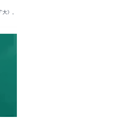
扩大
》。