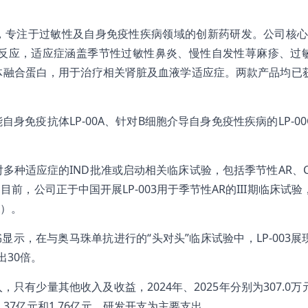
专注于过敏性及自身免疫性疾病领域的创新药研发。公司核心产
的过敏反应，适应症涵盖季节性过敏性鼻炎、慢性自发性荨麻疹、过
能抗体融合蛋白，用于治疗相关肾脏及血液学适应症。两款产品均已
免疫抗体LP-00A、针对B细胞介导自身免疫性疾病的LP-00
对多种适应症的IND批准或启动相关临床试验，包括季节性AR、C
前，公司正于中国开展LP-003用于季节性AR的III期临床试验
A）。
书显示，在与奥马珠单抗进行的“头对头”临床试验中，LP-003展
出30倍。
有少量其他收入及收益，2024年、2025年分别为307.0万
.37亿元和1.76亿元，研发开支为主要支出。