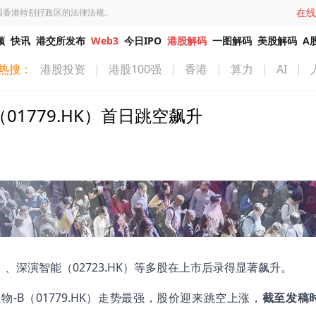
在线
国香港特别行政区的法律法规。
频
快讯
港交所发布
Web3
今日IPO
港股解码
一图解码
美股解码
A
热搜：
港股投资
|
港股100强
|
香港
|
算力
|
AI
|
1779.HK）首日跳空飙升
）、深演智能（02723.HK）等多股在上市后录得显著飙升。
-B（01779.HK）走势最强，股价迎来跳空上涨，
截至发稿