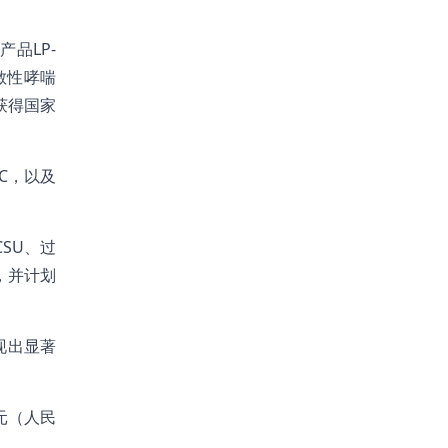
品LP-
敏性哮喘
获得国家
C，以及
SU、过
，并计划
现出显著
元（人民