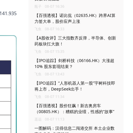
瓶子
08-07 16:36
1.935
【百强透视】诺比侃（02635.HK）跨界AI算
力签大单，股价应声上涨
飞鱼
08-07 16:33
【A股收评】三大指数齐反弹，半导体、创新
药板块扛大旗！
飞鱼
08-07 15:35
【IPO追踪】剑桥科技（06166.HK）大涨超
10% 股东套现结束？
飞鱼
08-07 13:43
【IPO追踪】“人形机器人第一股”宇树科技即
将上市，DeepSeek出手！
飞鱼
08-07 11:34
【百强透视】股价狂飙！新吉奥房车
（00805.HK）：糟糕的业绩，性感的“故事”
遥远
08-07 11:13
一图解码：汉得信息二闯港交所 本土企业数