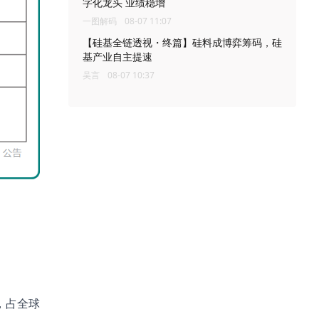
字化龙头 业绩稳增
一图解码
08-07 11:07
【硅基全链透视・终篇】硅料成博弈筹码，硅
基产业自主提速
吴言
08-07 10:37
，占全球