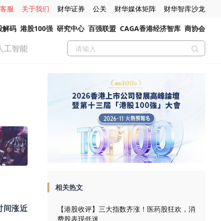
客服
关于我们
财华证券
公关
财华媒体矩阵
财华智库沙龙
股解码
港股100强
研究中心
百强联盟
CAGA香港经济智库
商协会
人工智能
相关热文
时间涨近
【港股收评】三大指数齐涨！医药股狂欢，消
费股表现低迷