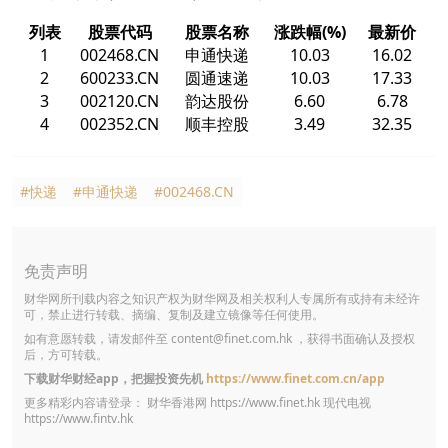
列表
股票代码
股票名称
涨跌幅(%)
最新价
1
002468.CN
申通快递
10.03
16.02
2
600233.CN
圆通速递
10.03
17.33
3
002120.CN
韵达股份
6.60
6.78
4
002352.CN
顺丰控股
3.49
32.35
#快递
#申通快递
#002468.CN
免责声明
财华网所刊载内容之知识产权为财华网及相关权利人专属所有或持有未经许
可，禁止进行转载、摘编、复制及建立镜像等任何使用。
如有意愿转载，请发邮件至
content@finet.com.hk
，获得书面确认及授权
后，方可转载。
下载财华财经app，把握投资先机
https://www.finet.com.cn/app
更多精彩内容请登录： 财华香港网
https://www.finet.hk
现代电视
https://www.fintv.hk