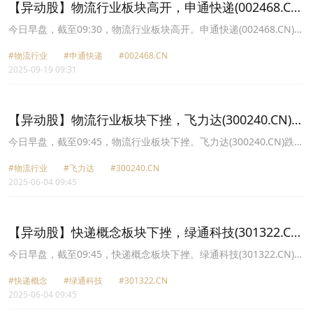
【异动股】物流行业板块高开，申通快递(002468.CN)
涨10.03%
今日早盘，截至09:30，物流行业板块高开。申通快递(002468.CN)涨
10.03%报18.76元，圆通速递(600233.CN)涨10.00%报20.57元，华
#物流行业
#申通快递
#002468.CN
鹏飞(300350.CN)涨7.15%报6.74元，韵达股份(002120.CN)涨4.76%
2025-09-19 09:31
报8.15元，*ST原尚(603813.CN)涨4.30%报23.78元，新宁物流
(300013.CN)涨3.46%报4.79元，嘉友国际(603871.CN)涨3.25%报
13.35元，飞力达(300240.CN)涨3.03%报8.5元。
【异动股】物流行业板块下挫，飞力达(300240.CN)跌
5.64%
今日早盘，截至09:45，物流行业板块下挫。飞力达(300240.CN)跌
5.64%报8.86元，新宁物流(300013.CN)跌5.19%报4.2元，保税科技
#物流行业
#飞力达
#300240.CN
(600794.CN)跌3.49%报4.7元，三羊马(001317.CN)跌3.45%报45.01
2025-06-04 09:45
元，德邦股份(603056.CN)跌2.80%报22.24元，华光源海
(872351.CN)跌2.58%报33.61元，申通快递(002468.CN)跌2.37%报
11.11元，长久物流(603569.CN)跌2.29%报8.11元。
【异动股】快递概念板块下挫，绿通科技(301322.CN)
跌8.72%
今日早盘，截至09:45，快递概念板块下挫。绿通科技(301322.CN)跌
8.72%报30.24元，飞力达(300240.CN)跌5.64%报8.86元，新宁物流
#快递概念
#绿通科技
#301322.CN
(300013.CN)跌5.19%报4.2元，智莱科技(300771.CN)跌5.15%报
2025-06-04 09:45
12.88元，中邮科技(688648.CN)跌3.85%报62.5元，三羊马
(001317.CN)跌3.45%报45.01元，德邦股份(603056.CN)跌2.80%报