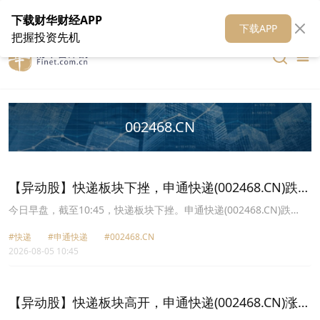
在线客服
关于我们
财华证券
公关
财华媒体矩阵
财华智库
下载财华财经APP
下载APP
把握投资先机
002468.CN
【异动股】快递板块下挫，申通快递(002468.CN)跌
3.42%
今日早盘，截至10:45，快递板块下挫。申通快递(002468.CN)跌
3.42%报13.83元，顺丰控股(002352.CN)跌1.48%报33.94元，圆通
#快递
#申通快递
#002468.CN
速递(600233.CN)跌1.13%报18.39元，韵达股份(002120.CN)跌
2026-08-05 10:45
0.88%报6.79元。
【异动股】快递板块高开，申通快递(002468.CN)涨