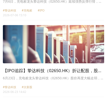
以来股价涨超1.5倍
7月6日，充电桩龙头挚达科技（02650.HK）延续强势反弹行情，截
至发稿，报27.68港元，涨幅扩大至36.35%。
#挚达科技
#充电桩
#IPO
2026-07-06 15:10
【IPO追踪】挚达科技（02650.HK）折让配股，股价
新低陷入破发泥潭
6月23日，充电桩龙头挚达科技（02650.HK）股价再度大幅走弱，盘
中一度大跌近10%，创出上市以来新低。此后其股价跌幅有所收窄，
#挚达科技
#次新股
但截至发稿时间仍下挫7.14%，报11.57港元/股，市值约为34.59亿
2026-06-23 14:42
港元。