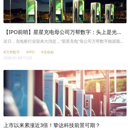
【IPO前哨】星星充电母公司万帮数字：头上是光
环，脚下有暗礁
近日，充电桩行业迎来大消息，“星星充电”母公司万帮数字能源股份
有限公司（下称“万帮数字”）正式向港交所递交招股书，开启港股上
#万帮数字
#IPO
#充电桩
市征程。
2026-01-09 11:23
上市以来累涨近3倍！挚达科技前景可期？