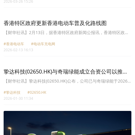
2026-03-26 15:26
V2G产品在欧洲市场的量产出货。
香港特区政府更新香港电动车普及化路线图
【财华社讯】2月13日，据香港特区政府新闻公报讯，香港特区政府
今日公布《香港电动车普及化路线图更新版》。在原来路线图的基础
#香港电动车
#电动车充电网
上，更新版列出五项工作范畴，共28项计划措施。政策推动方面，环
2026-02-13 16:13
境局会协调各相关政策局和部门，建立以高速充电桩为骨干的电动车
充电网络，并成立工作组，物色适合本地使用的电动商用车辆，支援
电动商用车普及化。为探讨解决中国内地和香港电动车充电制式不同
的问题，国家能源局与环境局将合作就新一代电动车充电技术ChaoJi
挚达科技(02650.HK)与奇瑞绿能成立合资公司以推进
推出先导计划。随着电动私家车普及化已逐渐由市场力量主导，政府
新能源充电补能业务
未来将主要透过充电网络建设、维修培训、电池回收等，完善配套设
【财华社讯】挚达科技(02650.HK)公布，公司已与奇瑞绿能于2026
施和方便使用者，以支援私家车绿色转型。由于现阶段电动商用车在
年1月共同出资设立合资公司，双方就全球充电产业布局、车能生态
技术和市场的发展仍处于初期阶段，政府会以务实态度逐步推广达到
#挚达科技
#02650.HK
完善等领域开展深度合作，专注于智能充电设备的研发、生产、销售
规模化应用条件的商用车种。充电网络方面，政府将会善用市场力
2026-01-30 11:34
及服务，共同打造全球领先的充电产业体系，构建从车到能源的全链
量，透过政策导向建设以高速充电桩为骨干的公共充电网络，目标是
条生态闭环。合资公司名为安徽锐智新能源科技有限公司，注册资本
在2030年有不少于4,000支高速充电桩，可支援约20万辆电动车。至
人民币2000万元，其中奇瑞绿能持股60%，公司持股40%。公司总部
于配套措施，全港首个大型电动车电池回收设施现正在环保园进行建
设于安徽省安庆市经开区，营业期限5年，业务涵盖充电桩与自动充
设，预计今年上半年启用。
电机器人制造销售、储能技术服务、国际货运代理及技术进出口等。