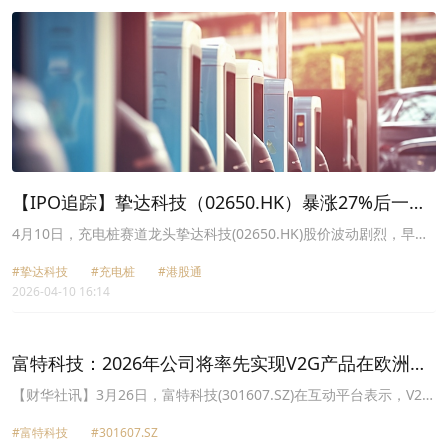
【IPO追踪】挚达科技（02650.HK）暴涨27%后一度
翻绿，资金分歧大？
4月10日，充电桩赛道龙头挚达科技(02650.HK)股价波动剧烈，早盘
一度涨逾27.78%，但随即迅速向下，涨幅持续收窄，甚至一度跌超
#挚达科技
#充电桩
#港股通
11%，可见多空博弈之激烈，资金分歧之大。
2026-04-10 16:14
富特科技：2026年公司将率先实现V2G产品在欧洲市
场的量产出货
【财华社讯】3月26日，富特科技(301607.SZ)在互动平台表示，V2G
业务主要是向客户销售含有双向充放电功能的充电桩，相关产品在欧
#富特科技
#301607.SZ
洲、北美、澳洲等区域具有广泛适用性。2026年，公司将率先实现