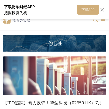
在线客服
关于我们
财华证券
公关
财华媒体矩阵
财华智库
下载财华财经APP
下载APP
把握投资先机
充电桩
【IPO追踪】暴力反弹！挚达科技（02650.HK）7月