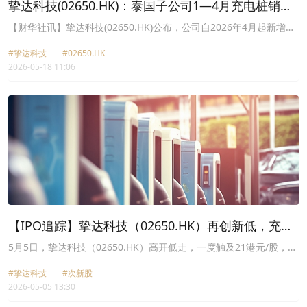
挚达科技(02650.HK)：泰国子公司1—4月充电桩销量
同比增长约71.3%
【财华社讯】挚达科技(02650.HK)公布，公司自2026年4月起新增签
约MG Sales(Thailand)CO.,LTD(上汽集团旗下的泰国公司)、
#挚达科技
#02650.HK
OMODA and JAECOO(Thailand)Co.,ltd.(奇瑞集团旗下的泰国公
2026-05-18 11:06
司)、TAILIAN TRADINGCO.,LTD.等多家全球知名汽车品牌客户和代
理商，带动公司泰国子公司ZDTrading(Thailand)Co.,ltd于2026年1
月至4月充电桩销量同比增长约71.3%。
【IPO追踪】挚达科技（02650.HK）再创新低，充电
桩龙头为何失宠？
5月5日，挚达科技（02650.HK）高开低走，一度触及21港元/股，创
上市以来的新低。截至发稿，公司略微回升，仍跌3.56%，报21.66
#挚达科技
#次新股
港元/股，市值64.75亿港元。
2026-05-05 13:30