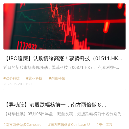
W（02026.HK）均录得上涨。
【IPO追踪】认购情绪高涨！驭势科技（01511.HK）
首日却大跌破发
近日的新股市场表现强劲，翼菲科技（06871.HK）、剂泰科技-
P（07666.HK）等多股在上市之后实现飙升。
#驭势科技
#翼菲科技
#剂泰科技
2026-05-20 10:30
【异动股】港股跌幅榜前十，南方两倍做多
Coinbase(07711.HK)跌12.68%，南方两倍做多
【财华社讯】05月08日早盘，截至发稿，港股跌幅榜前十名分别为南
方两倍做多Coinbase(07711.HK)跌幅12.68%、南方两倍做多
Coinbase-U(09711.HK)跌12.52%
#南方两倍做多Coinbase
#南方两倍做多Coinbase-U
#惠生工程
Coinbase-U(09711.HK)跌幅12.52%、惠生工程(02236.HK)跌幅