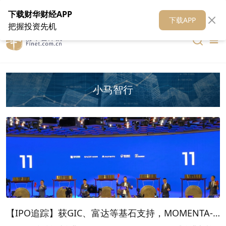
在线客服
关于我们
财华证券
公关
财华媒体矩阵
财华智库
下载财华财经APP
下载APP
把握投资先机
小马智行
【IPO追踪】获GIC、富达等基石支持，MOMENTA-