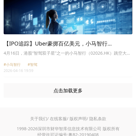
【IPO追踪】Uber豪掷百亿美元，小马智行
（02026.HK）狂飙近11%！
4月16日，港股“智驾双子星”之一的小马智行（02026.HK）跳空大涨
10.93%，与此同时，文远知行（00800.HK）亦表现不俗，跟涨
#小马智行
#智驾
3.85%。
2026-04-16 19:59
点击加载更多
关于我们/
在线客服/
版权声明/
隐私条款
1998-2026深圳市财华智库信息技术有限公司 版权所有
经营许可证编号:粤B2-20190408