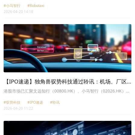
测试。按照规划，小马智行预计将于2026年下半年在迪拜推出面向公
#小马智行
#Robotaxi
众的Robotaxi商业化服务，车队规模达数百辆。2026年，小马智行
2026-04-20 14:18
计划在全球20余座城市部署超过3000辆Robotaxi，其中海外城市预
计占比接近一半。
【IPO速递】独角兽驭势科技通过聆讯：机场、厂区
自动驾驶之王
港股市场已汇聚文远知行（00800.HK）、小马智行（02026.HK）、
地平线机器人（09660.HK）及希迪智驾（03881.HK）等多家自动驾
#驭势科技
#IPO速递
#聆讯
驶领域的上市企业。随着冲刺港股的企业日益增多，自动驾驶板块阵
2026-04-20 11:22
容有望持续扩容。