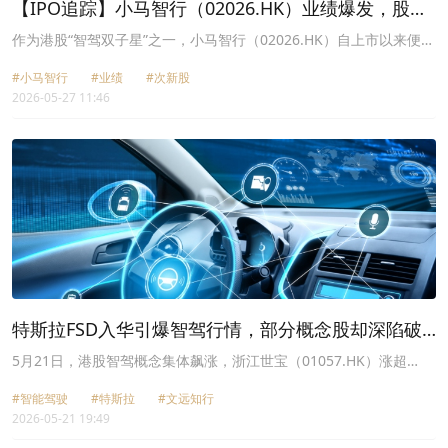
【IPO追踪】小马智行（02026.HK）业绩爆发，股价
何时走出破发泥潭？
作为港股“智驾双子星”之一，小马智行（02026.HK）自上市以来便深
陷破发泥潭，股价长期疲软。
#小马智行
#业绩
#次新股
2026-05-27 11:46
特斯拉FSD入华引爆智驾行情，部分概念股却深陷破
发泥潭
5月21日，港股智驾概念集体飙涨，浙江世宝（01057.HK）涨超
10%，文远知行-W（00800.HK）涨7.3%，小鹏集团-
#智能驾驶
#特斯拉
#文远知行
W（09868.HK）、赛力斯（09927.HK）、驭势科技
2026-05-21 19:49
（01511.HK）、佑驾创新(02431.HK)、速腾聚创（02498.HK）、均
胜电子（00699.HK）、曹操出行（02643.HK）、小马智行-