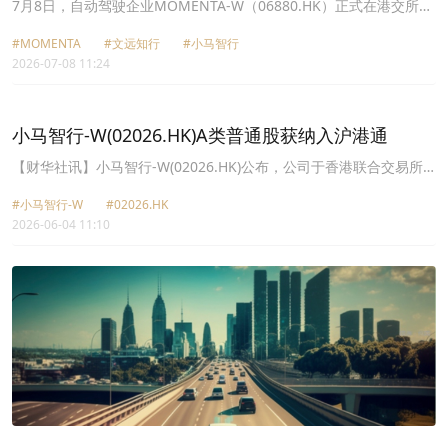
W（06880.HK）上市仅微涨
7月8日，自动驾驶企业MOMENTA-W（06880.HK）正式在港交所挂
牌。
#MOMENTA
#文远知行
#小马智行
2026-07-08 11:24
小马智行-W(02026.HK)A类普通股获纳入沪港通
【财华社讯】小马智行-W(02026.HK)公布，公司于香港联合交易所
有限公司上市及买卖的A类普通股已获纳入沪港通合资格证券名单，
#小马智行-W
#02026.HK
自2026年6月4日起生效。于纳入后，中国内地的合资格投资者将能
2026-06-04 11:10
够直接交易公司A类普通股。