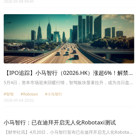
2026-05-08 09:45
8.77%、紫元元(08223.HK)跌幅8.43%、南方两倍做多MSTR-
U(09799.HK)跌幅8.36%、百利达集团控股(08179.HK)跌幅8.33%、
南方两倍做多MSTR(07799.HK)跌幅8.08%、芯智控股(02166.HK)跌
幅6.93%、普拉达(01913.HK)跌幅6.59%、小马智行-W(02026.HK)跌
幅6.19%。
【IPO追踪】小马智行（02026.HK）涨超6%！解禁倒
计时，股价昙花一现？
5月4日，资本市场迎来回暖行情，智驾板块显著拉升，成为当日盘面
的亮点之一。
#智驾
#Robotaxi
#小马智行
2026-05-04 20:02
小马智行：已在迪拜开启无人化Robotaxi测试
​【财华社讯】4月20日，小马智行宣布已在迪拜开启无人化Robotaxi