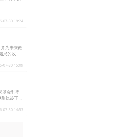
6-07-30 19:24
调，并为未来政
储局的收紧
将削弱联储局
6-07-30 15:09
来再度加息的
续下降的趋
然未明。我们
联邦基金利率
通胀轨迹正在
映出美联储
6-07-30 14:53
走弱虽然为亚
但我们仍然将
新开放霍尔木
亚洲地区的