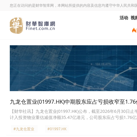
您正在访问的是财华智库网，本网站所提供的内容及信息均遵守中华人民共和
活动
视
九龙仓置业(01997.HK)中期股东应占亏损收窄至1.7
【财华社讯】九龙仓置业(01997.HK)公布，截至2026年6月30
计入投资物业重估减值净额35.47亿港元，公司股东应占亏损1.76亿
及债务状况，董事会决定自2026年起将派息比率提高25个百分点，
#九龙仓置业
#01997.HK
一次中期股息增加42%至每股94港仙。九龙仓置业(01997.HK)午后