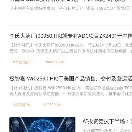
链逻辑梳理！
自主创新主旋律持续奏响，科创芯片ETF汇添富（588750）聚集
李氏大药厂(00950.HK)就专有ADC项目ZK240
【财华社讯】李氏大药厂(00950.HK)公布，于2026年7月29
受理。ZK2401为李氏大药厂自主研发的专有抗体药物偶联物项目
抗PD-L1抗体索卡佐利单抗，并偶联新型拓扑异构酶I抑制剂载荷。
#李氏大药厂
#00950.HK
起点。该ADC旨在精准识别并杀伤肿瘤细胞，在多项临床前体外及
置伦理审查模式，并利用国家创新药物临床试验审评审批新政策。基于
验批准，并最早于2026年10月入组首名患者。
极智嘉-W(02590.HK)于美国产品销售、交付及营
【财华社讯】极智嘉-W(02590.HK)公布，美国联邦通信委员会(“
器人设备及并网功率逆变器。针对该次最新政策变动，董事会特此公告
故不受相关禁令规限。集团于美国产品销售、交付及营运活动维持
#极智嘉-W
#02590.HK
大不利影响。董事会宣布，公司设于美国全新生产基地将适时投产
彰显服务全球客户之坚定承诺。
AI投资竞技下半场
美联储在2026年7月议息