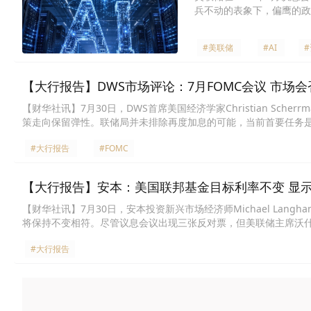
兵不动的表象下，偏鹰的政
#美联储
#AI
【大行报告】DWS市场评论：7月FOMC会议 市场
【财华社讯】7月30日，DWS首席美国经济学家Christian Sc
策走向保留弹性。联储局并未排除再度加息的可能，当前首要任务
政策工作。然而，联储局在展现对抗通胀准备就绪的同时，亦不宜
#大行报告
#FOMC
的紧缩成效，相反若忧虑通胀再度升温，则会大幅推高债息，从而
必要性有限，尤其是目前政策利率已足够对实体经济构成抑制作用
势，原因或包括关税引发的降价效应、油价波动、统计基数调整，以
【大行报告】安本：美国联邦基金目标利率不变 显
亦要强调，部分影响通胀走势的关键因素，仍取决于难以预测的外
【财华社讯】7月30日，安本投资新兴市场经济师Michael La
将保持不变相符。尽管议息会议出现三张反对票，但美联储主席沃
放缓，但能源价格、人工智能和关税方面的发展可能令我们在临近
#大行报告
政策滞后的风险增加，导致长期国债波动加剧，美元走弱。鉴于宏
洲外汇市场带来了一定的缓解，但能源价格前景仍是巨大的隐忧。
中东局势的发展视为主要的尾部风险。我们的基本预测是，未来几
兹海峡，价格将回落至每桶70美元左右。虽然我们预计韩国、日本
货币政策仍将有利于经济增长。