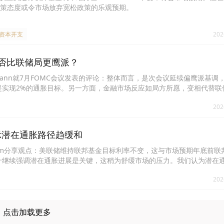
策态度或令市场放弃宽松政策的乐观预期。
#资本开支
202
会否比联储局更鹰派？
herrmann就7月FOMC会议发表的评论：整体而言，是次会议延续偏鹰派基
是实现2%的通胀目标。另一方面，金融市场反应如局方所愿，变相代替联
对政策过度自信。新任联储局主席即将迎来市场考验：若降低加息预期，
202
引发联储局在本次会议中忽视的市场风险。此外，通胀预期受控亦反映未
。我们仍然认为，要维持目前利率水平，未来每份通胀报告需呈现通胀持
及经济增长处于潜在水平而未见过热。与此同时，AI相关开支的影响依
示潜在通胀路径趋缓和
部环境，因此未来加息风险依然存在。
ngham分享观点：美联储维持联邦基金目标利率不变，这与市场预期年底前
什继续强调潜在通胀进展是关键，这稍为舒缓市场的压力。我们认为潜在
9月份时改变看法。我们认为美联储内部的共识也在于此。市场反應似乎反
202
观经济环境动荡以及美联储撤回前瞻性指引，我们仍倾向短期债券。美元
因此，尽管美联储的政策路径对亚洲政府在外汇市场决策方面至关重要，
周能源价格可能会飙升并出现剧烈波动，最终随着各方达成某种妥协以重
以及随后的印度将采取温和的紧缩措施，但总体而言，到2026年下半年，
点击加载更多