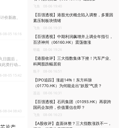
飞鱼
08-06 19:40
【百强透视】港股光伏概念陷入调整，多重因
M计价新政、
素压制板块情绪
飞鱼
08-06 19:31
6-08-05 16:16
【百强透视】中期利润飙增并上调全年指引，
百济神州（06160.HK）震荡微涨
明羲
08-06 19:26
【港股收评】三大指数集体下挫！汽车产业、
入日圆后，
科网股跌幅居前
取此类行动。
竞争力，以
瓶子
08-06 16:51
6-08-05 15:42
日圆疲弱问
【IPO追踪】涨超14%！东方科脉
调核心通胀可
（01770.HK）为何能走出“妖股”气质？
来或不再维持
遥远
08-06 16:31
【百强透视】石药集团（01093.HK）再获跨
国药企加持，价值重估在即？
6-08-04 08:43
飞鱼
08-06 16:23
【A股收评】盘面休整？三大指数涨跌不一，
产芯片产业