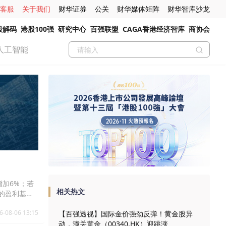
客服
关于我们
财华证券
公关
财华媒体矩阵
财华智库沙龙
股解码
港股100强
研究中心
百强联盟
CAGA香港经济智库
商协会
人工智能
增加6%；若
相关热文
前的盈利基础
加38%。第
6-08-06 13:15
【百强透视】国际金价强劲反弹！黄金股异
动，潼关黄金（00340.HK）迎跳涨