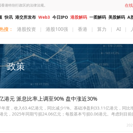
在线
国香港特别行政区的法律法规。
频
快讯
港交所发布
Web3
今日IPO
港股解码
一图解码
美股解码
A
热搜：
港股投资
|
港股100强
|
香港
|
算力
|
AI
|
政策
6亿港元 派息比率上调至90% 盘中涨近30%
日止半年度，收入63.4亿港元，同比减少1%。基础净盈利33.11亿港元，同比
港元，2025年同期亏损24.06亿元；每股基本亏损0.06港元。考虑到目
由65%调升至90%，并会持续检讨这项新政策。政策调整意味基础股息增
202
拉涨，一度涨近30%，截至发稿，涨13.8%，报30.02港元。