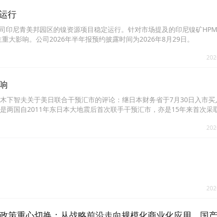
运行
，目前公司印尼青美邦园区的镍资源项目稳定运行。针对市场提及的印尼镍矿HP
影响。公司2026年半年报预约披露时间为2026年8月29日。
202
响
师木下智夫关于美日联合干预汇市的评论：继日本财务省于7月30日入市买
是两国自2011年东日本大地震后首次联手干预汇市，亦是15年来首次采
日圆贬值会加速推高通胀，而美国当局则可能忧虑美元强势会削弱美国出口
202
高美国长期国债孳息率。从目前情况来看，美日当局正加强协作，以应对
出较以往更偏鹰派的讯号。在最新《经济与物价展望报告》中，日本央行强
行行长植田和男于会后记者会表示，“加息步伐可能会加快”，暗示央行未
信有助进一步加强本轮汇市干预的效果。
202
跑”！政策重心切换：从战略前沿走向规模化商业化应用，国