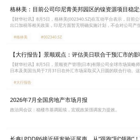
格林美：目前公司印尼青美邦园区的镍资源项目稳定
【财华社讯】8月5日，格林美(002340.SZ)在互动平台表示
出口加税等相关政策，印尼方面暂无明确实施计划，不会对公司产生重大
#格林美
#002340.SZ
【大行报告】景顺观点：评估美日联合干预汇市的影
【财华社讯】8月5日，景顺资产管理(日本)有限公司全球市场策略
日本及美国当局于7月31日在外汇市场采取买入日圆的联合行动。这
截至7月底，美元兑日圆汇率一度逼近164水平。日本当局或担心
#大行报告
及日本金融市场动荡（如日本长期国债孳息率上升）可能会进而推
题。在7月30日至31日的货币政策会议上，日本央行（BOJ）释
能超过其2%目标水平，并对经济活动造成负面影响。此外，日本央
2026年7月全国房地产市场月报
约每六个月加息一次的节奏，而可能采取更快的步伐。这些表态相
政治局会议：稳楼市基调延续，宏观政策强调发力提效。
长鑫LPDDR6接近研发验证尾声，从“跟跑”到“领