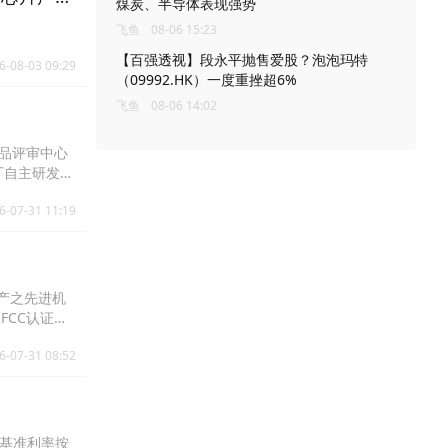
煤炭、半导体表现强势
飞鱼
08-06 15:23
【百强透视】段永平抛售爱股？泡泡玛特
6-08-03 09:29
（09992.HK）一度重挫超6%
飞鱼
08-06 14:02
药品评审中心
厂自主研发的
展的一个重要
6-07-31 11:19
集团采用了前
月获得临床试
生产之先进机
FCC认证，
况构成任何重
6-07-31 08:52
务稳定营运，
在基准利率按