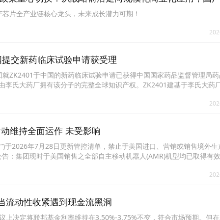
国产芯片全产业链核心龙头，未来成长潜力可期！
202
1于中国提交新药临床试验申请获受理
日，集团就ZK2401于中国的新药临床试验申请已获得中国国家药品监督管理局
，由李氏大药厂拥有该分子的完整全球知识产权。ZK2401建基于李氏大药
作为李氏大药厂ADC平台的首个项目，ZK2401标志着集团推进该平台发
202
体内研究中已显示令人鼓舞的安全性及疗效表现。就本次IND申请而言，
现行审评路径，预期审评期需要约30个工作日，最早有望于2026年9
运活动维持全面运作 未受影响
FCC”)于2026年7月28日更新管控清单，禁止于美国进口、营销或销售境外
：集团现时于美国销售之全部自主移动机器人(AMR)机型均已取得有效
全面运作，并未受到任何影响；相关禁令不会对集团业务、营运及财务状
202
。公司将确保后续新产品持续符合美国监管规范，维持长期市场准入与业
：当流动性收紧遇到现金流黑洞
会议上决定将联邦基金利率维持在3.50%-3.75%不变，符合市场预期。但