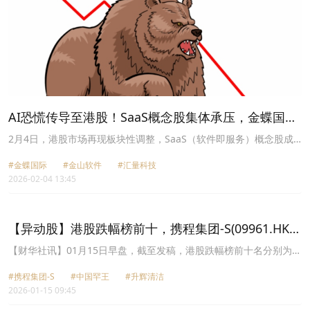
AI恐慌传导至港股！SaaS概念股集体承压，金蝶国际
暴跌
2月4日，港股市场再现板块性调整，SaaS（软件即服务）概念股成
为重灾区，遭遇全线普跌行情。
#金蝶国际
#金山软件
#汇量科技
2026-02-04 13:45
【异动股】港股跌幅榜前十，携程集团-S(09961.HK)
跌17.30%，中国罕王(03788.HK)跌8.00%
【财华社讯】01月15日早盘，截至发稿，港股跌幅榜前十名分别为携
程集团-S(09961.HK)跌幅17.30%、中国罕王(03788.HK)跌幅
#携程集团-S
#中国罕王
#升辉清洁
8.00%、升辉清洁(02521.HK)跌幅6.25%、康龙化成(03759.HK)跌幅
2026-01-15 09:45
4.97%、同程旅行(00780.HK)跌幅4.90%、汇量科技(01860.HK)跌幅
4.73%、知乎-W(02390.HK)跌幅4.66%、红星冷链(01641.HK)跌幅