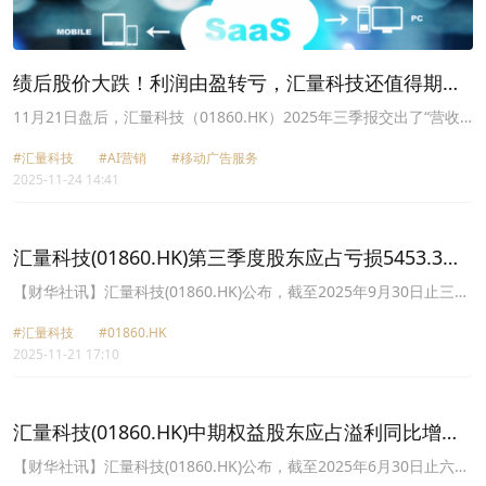
绩后股价大跌！利润由盈转亏，汇量科技还值得期
待？
11月21日盘后，汇量科技（01860.HK）2025年三季报交出了“营收
上升,但利润承压”的成绩单，表现喜忧参半。
#汇量科技
#AI营销
#移动广告服务
2025-11-24 14:41
汇量科技(01860.HK)第三季度股东应占亏损5453.3万
美元
【财华社讯】汇量科技(01860.HK)公布，截至2025年9月30日止三个
月，收入约5.32亿美元，同比增长27.6%；公司权益股东应占亏损
#汇量科技
#01860.HK
5453.3万美元，上年同期溢利989.7万美元；经调整后溢利净额2410
2025-11-21 17:10
万美元，同比增长 126%；每股基本亏损3.57美分。
汇量科技(01860.HK)中期权益股东应占溢利同比增
248.4%至3228.4万美元
【财华社讯】汇量科技(01860.HK)公布，截至2025年6月30日止六个