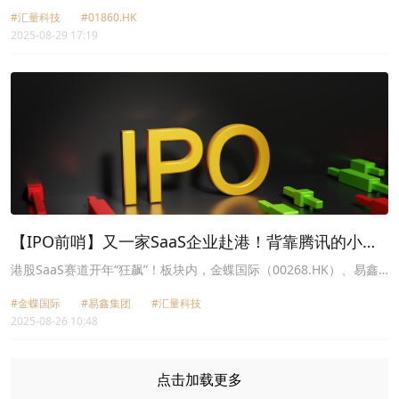
月，收入约9.38亿美元，同比增长47%；公司权益股东应占溢利
#汇量科技
#01860.HK
3228.4万美元，同比增长248.4%；每股基本盈利2.12美分。不派中
2025-08-29 17:19
期股息。
【IPO前哨】又一家SaaS企业赴港！背靠腾讯的小鹅
通前景向好？
港股SaaS赛道开年“狂飙”！板块内，金蝶国际（00268.HK）、易鑫
集团（02858.HK）、汇量科技（01860.HK）等股实现大涨。而在近
#金蝶国际
#易鑫集团
#汇量科技
日，又有一家SaaS相关企业——Xiaoe Inc.（以下简称“小鹅通”）向
2025-08-26 10:48
港交所递表，拟在香港主板上市，中金公司担任独家保荐人。
点击加载更多