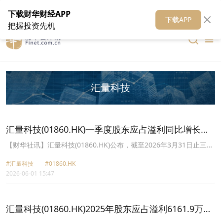
在线客服
关于我们
财华证券
公关
财华媒体矩阵
财华智库
下载财华财经APP
下载APP
把握投资先机
汇量科技
汇量科技(01860.HK)一季度股东应占溢利同比增长
60.58%
【财华社讯】汇量科技(01860.HK)公布，截至2026年3月31日止三个
月，收入约5.81亿美元，同比增长32.2%；公司权益股东应占溢利
#汇量科技
#01860.HK
3422.5万美元，同比增长60.58%；每股基本盈利2.24美分期内，集
2026-06-01 15:47
团实现经调整后利润净额2421万美元，同比增长10.6%。费用化研发
开支同比上涨46.9%至6200万美元。研发开支的上涨主要由于大力发
展智能出价产品体系导致模型训练费用的增加。
汇量科技(01860.HK)2025年股东应占溢利6161.9万美