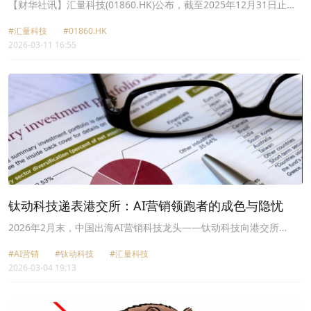
元 同比增长291.46%​
​【财华社讯】汇量科技(01860.HK)公布，截至2025年12月31日止年
度，收入约20.47亿美元，同比增长35.74%；公司权益股东应占溢利
#汇量科技
#01860.HK
6161.9万美元，同比增长291.46%；经调整后利润净额9549.4万美
2026-03-11 16:55
元，同比增长93.53%；基本每股盈利4.03美分。不派息。
钛动科技递表港交所：AI营销领跑者的成色与隐忧
2026年2月末，中国出海AI营销科技龙头——钛动科技向港交所
（00388.HK）递交上市申请书。
#AI营销
#钛动科技
#汇量科技
2026-03-04 19:13