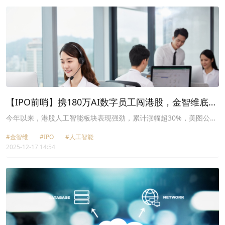
4.50%、中梁控股(02772.HK)跌幅4.41%、亚太卫星(01045.HK)跌幅
4.40%。
【IPO前哨】携180万AI数字员工闯港股，金智维底色
如何？
今年以来，港股人工智能板块表现强劲，累计涨幅超30%，美图公司
（01357.HK）、地平线机器人（09660.HK）、优必选
#金智维
#IPO
#人工智能
（09880.HK）、汇量科技（01860.HK）等个股涨势突出。
2025-12-17 14:54