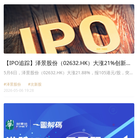
幅11.72%、英矽智能(03696.HK)跌幅10.20%、驴迹科技(01745.HK)
跌幅10.17%。
【IPO追踪】泽景股份（02632.HK）大涨21%创新
高，仍难掩基本面隐忧
5月6日，泽景股份（02632.HK）大涨21.88%，报105港元/股，突破
百元大关，创上市以来新高，目前市值129.6亿港元。
#泽景股份
#次新股
2026-05-06 19:28