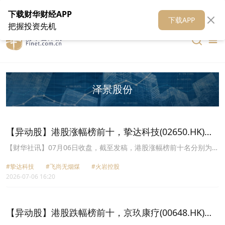
在线客服
关于我们
财华证券
公关
财华媒体矩阵
财华智库
下载财华财经APP
下载APP
把握投资先机
泽景股份
【异动股】港股涨幅榜前十，挚达科技(02650.HK)涨
+47.29%，飞尚无烟煤(01738.HK)涨+44.19%
【财华社讯】07月06日收盘，截至发稿，港股涨幅榜前十名分别为挚
达科技(02650.HK)涨幅+47.29%、飞尚无烟煤(01738.HK)涨幅
#挚达科技
#飞尚无烟煤
#火岩控股
+44.19%、火岩控股(01909.HK)涨幅+40.11%、丰城控股(02295.HK)
2026-07-06 16:20
涨幅+40.00%、彭顺国际(06163.HK)涨幅+34.33%、泽景股份
(02632.HK)涨幅+31.87%、中彩网通控股(08571.HK)涨幅+31.82%、
德适-B(02526.HK)涨幅+28.71%、果下科技(02655.HK)涨幅
+27.85%、信基沙溪(03603.HK)涨幅+25.58%。
【异动股】港股跌幅榜前十，京玖康疗(00648.HK)跌