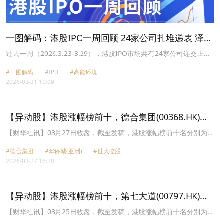
一图解码：港股IPO一周回顾 24家公司扎堆递表 泽景
股份首挂跌近37%
过去一周（2026.3.23-3.29），港股IPO市场共有24家公司递交上市
申请，包括可胜技术，高能环境（603588.SH）和中茵微电子等。
#一图解码
#IPO
#高能环境
2026-03-31 10:09
【异动股】港股涨幅榜前十，德合集团(00368.HK)涨
64.21%，华侨城(亚洲)(03366.HK)涨48.58%
【财华社讯】03月27日收盘，截至发稿，港股涨幅榜前十名分别为德
合集团(00368.HK)涨幅64.21%、华侨城(亚洲)(03366.HK)涨幅
#德合集团
#华侨城(亚洲)
#世大控股
48.58%、世大控股(08003.HK)涨幅38.39%、交大慧谷(08205.HK)涨
2026-03-27 16:20
幅33.33%、智城发展控股(08268.HK)涨幅28.81%、大昌微线集团
(00567.HK)涨幅25.71%、RIMBACO(01953.HK)涨幅25.00%、泽景
股份(02632.HK)涨幅23.93%、中国创意控股(08368.HK)涨幅
23.08%、渖阳公用发展股份(00747.HK)涨幅23.08%。
【异动股】港股涨幅榜前十，第七大道(00797.HK)涨
66.67%，泽景股份(02632.HK)涨62.70%
【财华社讯】03月25日收盘，截至发稿，港股涨幅榜前十名分别为第