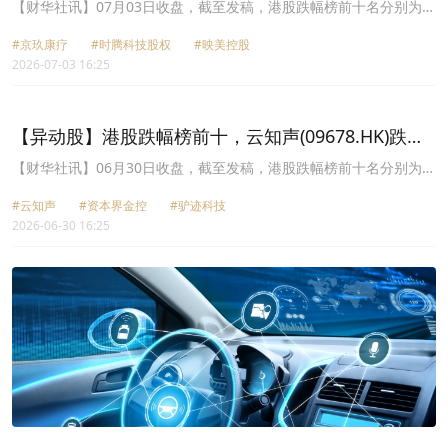
59.44%，时腾科技股权(08569.HK)跌41.18%
【财华社讯】07月03日收盘，截至发稿，港股跌幅榜前十名分别为京
玖康疗(00648.HK)跌幅59.44%、时腾科技股权(08569.HK)跌幅
#京玖康疗
#时腾科技股权
#映美控股
41.18%、映美控股(02028.HK)跌幅24.46%、云迹(02670.HK)跌幅
2026-07-03 16:25
23.52%、渝太地产(00075.HK)跌幅20.63%、正业国际(03363.HK)跌
幅18.29%、通通AI社交(00628.HK)跌幅17.50%、基石控股
(01592.HK)跌幅17.09%、泽景股份(02632.HK)跌幅16.83%、耀星科
技集团(08446.HK)跌幅16.67%。
【异动股】港股跌幅榜前十，云知声(09678.HK)跌
41.19%，资本界金控(00204.HK)跌37.06%
【财华社讯】06月30日收盘，截至发稿，港股跌幅榜前十名分别为云
知声(09678.HK)跌幅41.19%、资本界金控(00204.HK)跌幅37.06%、
#云知声
#资本界金控
#驴迹科技
驴迹科技(01745.HK)跌幅30.51%、泽景股份(02632.HK)跌幅
2026-06-30 16:25
27.02%、中国基础能源(08117.HK)跌幅24.07%、倩碧控股
(08367.HK)跌幅23.36%、义合控股(01662.HK)跌幅23.17%、数科集
团股权(02970.HK)跌幅23.00%、佰泽医疗(02609.HK)跌幅22.22%、
佰金生命科学(01466.HK)跌幅19.23%。