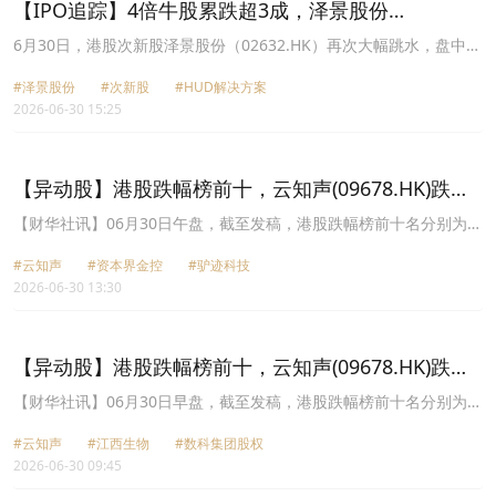
【IPO追踪】4倍牛股累跌超3成，泽景股份
（02632.HK）估值泡沫破灭？
6月30日，港股次新股泽景股份（02632.HK）再次大幅跳水，盘中最
低下探至63港元，较6月初创下的137.5港元历史高点，股价已“腰
#泽景股份
#次新股
#HUD解决方案
斩”；截至发稿，跌幅有所收窄，为17.44%，报90.9港元/股。
2026-06-30 15:25
【异动股】港股跌幅榜前十，云知声(09678.HK)跌
41.89%，资本界金控(00204.HK)跌36.36%
【财华社讯】06月30日午盘，截至发稿，港股跌幅榜前十名分别为云
知声(09678.HK)跌幅41.89%、资本界金控(00204.HK)跌幅36.36%、
#云知声
#资本界金控
#驴迹科技
驴迹科技(01745.HK)跌幅25.42%、义合控股(01662.HK)跌幅
2026-06-30 13:30
24.39%、数科集团股权(02970.HK)跌幅22.33%、佰泽医疗
(02609.HK)跌幅21.05%、中国基础能源(08117.HK)跌幅20.37%、大
成食品(03999.HK)跌幅20.31%、泽景股份(02632.HK)跌幅20.16%、
倩碧控股(08367.HK)跌幅16.80%。
【异动股】港股跌幅榜前十，云知声(09678.HK)跌
31.52%，江西生物(06915.HK)跌22.32%
【财华社讯】06月30日早盘，截至发稿，港股跌幅榜前十名分别为云
知声(09678.HK)跌幅31.52%、江西生物(06915.HK)跌幅22.32%、数
#云知声
#江西生物
#数科集团股权
科集团股权(02970.HK)跌幅20.00%、赏之味股权(08570.HK)跌幅
2026-06-30 09:45
16.67%、义合控股(01662.HK)跌幅14.63%、迅策(03317.HK)跌幅
12.65%、丽新发展(00488.HK)跌幅12.50%、泽景股份(02632.HK)跌