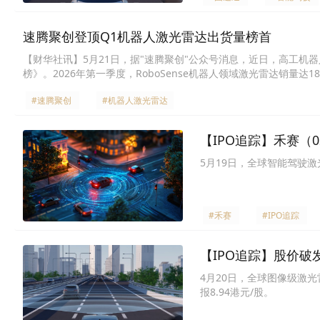
速腾聚创登顶Q1机器人激光雷达出货量榜首
【财华社讯】5月21日，据"速腾聚创"公众号消息，近日，高工机器人
榜》。2026年第一季度，RoboSense机器人领域激光雷达销量达18
销量突破30.3万台，同比激增超11倍，营收7.10亿元，大幅推动
#速腾聚创
#机器人激光雷达
【IPO追踪】禾赛（0
5月19日，全球智能驾驶激光
#禾赛
#IPO追踪
【IPO追踪】股价破
4月20日，全球图像级激光
报8.94港元/股。