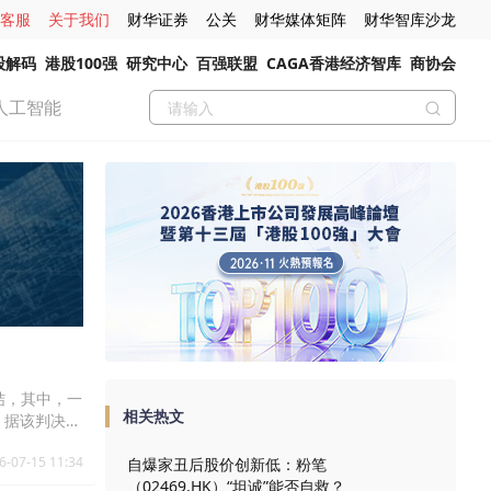
客服
关于我们
财华证券
公关
财华媒体矩阵
财华智库沙龙
股解码
港股100强
研究中心
百强联盟
CAGA香港经济智库
商协会
人工智能
结，其中，一
相关热文
，据该判决在
排。第四宗案
6-07-15 11:34
部件。根据
自爆家丑后股价创新低：粉笔
升级不会对集
（02469.HK）“坦诚”能否自救？