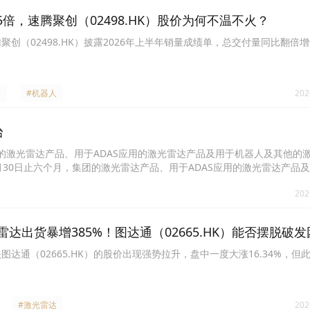
述三宗案件已分别被驳回起诉或撤诉；第四宗案件的一审判决尚未生效、
倍，速腾聚创（02498.HK）股价为何不温不火？
团对相关技术方案进行升级迭代的能力，董事会认为，上述诉讼整体不会
聚创（02498.HK）披露2026年上半年销量成绩单，总交付量同比翻倍
#机器人
202
台
，集团的激光雷达产品、用于ADAS应用的激光雷达产品及用于机器人及其他的
26年6月30日止六个月，集团的激光雷达产品、用于ADAS应用的激光雷达产品
26万台。
202
雷达出货暴增385%！图达通（02665.HK）能否摆脱破
图达通（02665.HK）的股价出现强势拉升，盘中一度大涨16.34%，但
#激光雷达
202