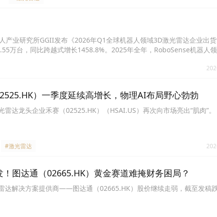
产业研究所GGII发布《2026年Q1全球机器人领域3D激光雷达企业出
.55万台，同比跨越式增长1458.8%。2025年全年，RoboSense机器
公司整体毛利率提升。
202
2525.HK）一季度延续高增长，物理AI布局野心勃勃
雷达龙头企业禾赛（02525.HK）（HSAI.US）再次向市场亮出“肌肉”。
#激光雷达
202
发！图达通（02665.HK）黄金赛道难掩财务困局？
雷达解决方案提供商——图达通（02665.HK）股价继续走弱，截至发稿跌幅