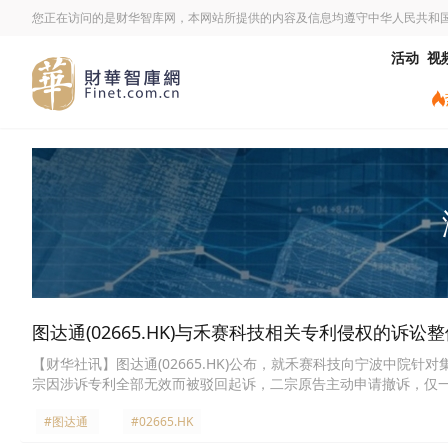
您正在访问的是财华智库网，本网站所提供的内容及信息均遵守中华人民共和
活动
视
图达通(02665.HK)与禾赛科技相关专利侵权的诉讼
【财华社讯】图达通(02665.HK)公布，就禾赛科技向宁波中
宗因涉诉专利全部无效而被驳回起诉，二宗原告主动申请撤诉，仅
侵权认定范围及赔金额方面来看，整体诉讼风险可控。公司正与中
#图达通
#02665.HK
件所涉被诉侵权产品为集团的灵雀E1X类型激光雷达产品。判决作
初步技术评估，集团能够对有关技术方案进行升级迭代，避免未来