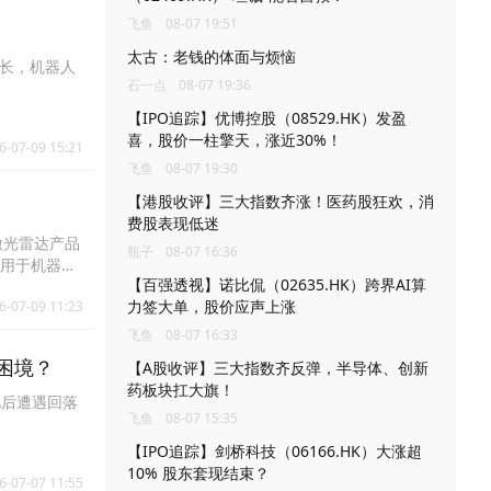
集团拟提起上
飞鱼
08-07 19:51
对集团的业务
太古：老钱的体面与烦恼
增长，机器人
石一点
08-07 19:36
【IPO追踪】优博控股（08529.HK）发盈
喜，股价一柱擎天，涨近30%！
6-07-09 15:21
飞鱼
08-07 19:30
【港股收评】三大指数齐涨！医药股狂欢，消
费股表现低迷
激光雷达产品
瓶子
08-07 16:36
及用于机器人
【百强透视】诺比侃（02635.HK）跨界AI算
力签大单，股价应声上涨
6-07-09 11:23
飞鱼
08-07 16:33
发困境？
【A股收评】三大指数齐反弹，半导体、创新
药板块扛大旗！
此后遭遇回落
飞鱼
08-07 15:35
【IPO追踪】剑桥科技（06166.HK）大涨超
10% 股东套现结束？
6-07-07 11:55