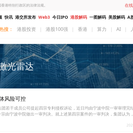
在线
国香港特别行政区的法律法规。
频
快讯
港交所发布
Web3
今日IPO
港股解码
一图解码
美股解码
A
热搜：
港股投资
|
港股100强
|
香港
|
算力
|
AI
|
激光雷达
整体风险可控
院针对集团若干成员公司提起四宗专利侵权诉讼，近日均由宁波中院一审审理完
一宗由宁波中院做出一审判决。就上述第四宗案件的一审判决，集团认为
国法律顾问就判决内容的讨论及审慎评估，以确定后续上诉策略及诉讼安
202
出不利认定的关键技术特征仅涉及灵雀e1X类型激光雷达产品的一个光学零
生产及销售的相关产品落入他人知识产权的保护范围。集团认为，该技术