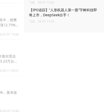
飞鱼
08-07 13:43
【IPO追踪】“人形机器人第一股”宇树科技即
将上市，DeepSeek出手！
；其中，猎鹰
飞鱼
08-07 11:34
12.75%，
6-07-07 10:06
全年激光雷达
.23万台，
十万台；其
6-06-11 09:51
长约
长，公司有信
3%，截至发
1%，基本抹
6-06-05 10:40