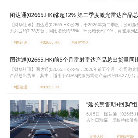
图达通(02665.HK)涨超12% 第二季度激光雷达产品
【财华社讯】图达通(02665.HK)公布，于2026年第二季度，公
系列占约7.78万台，同比增长约55%，环比增长约19%，灵雀系列占
报3.45港元。
#图达通
#02665.HK
#激光雷达
图达通(02665.HK)前5个月雷射雷达产品总出货量同
【财华社讯】图达通(02665.HK)公布，2026年前五个月，公司激
产品总出货量；其中，适用于ADAS的激光雷达产品占约33.27万
同比增长约1177%。于2026年5月，公司激光雷达产品总出货量约
#图达通
#02665.HK
中，适用于ADAS的激光雷达产品占约8.95万台，同比增长约34
1129%，单月出货量首次突破一万台。在公司在手定點項目逐步
心实现在2025年度报告中做出的2026年全年激光雷达总出货量较2
“延长禁售期+回购”组
稿，跌12.32%，报3.63港元。
6月5日，图达通（02665
去昨日涨幅，反映持续做多
#图达通
#智能驾驶