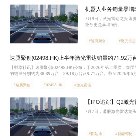
团现有产品的生产、销售或研发活动造成重大不利影响。经计及上
机器人业务销量暴增5
诉且判赔金额为人民币40万元；相关专利无效程序仍在进行；及集
运营、财务状况或发展前景造成重大不利影响。
7月9日，激光雷达龙头速腾
业务更是暴增5倍。
#速腾聚创
#激光雷达
速腾聚创(02498.HK)上半年激光雷达销量约71.92万
【财华社讯】速腾聚创(02498.HK)公布，于2026年第二季度
的销量分别约为38.89万台、29.18万台及9.71万台。截至20
及其他的激光雷达产品的销量分别约为71.92万台、43.66万台及28.
#速腾聚创
#02498.HK
#激光雷达
【IPO追踪】Q2激光
7月7日，港股激光雷达龙头
#图达通
#智能驾驶