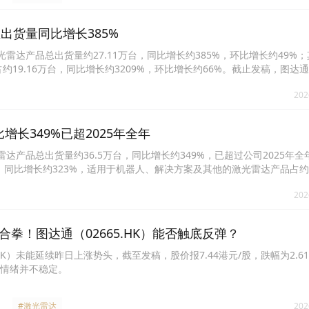
总出货量同比增长385%
司激光雷达产品总出货量约27.11万台，同比增长约385%，环比增长约49%
约19.16万台，同比增长约3209%，环比增长约66%。截止发稿，图达通涨
202
比增长349%已超2025年全年
光雷达产品总出货量约36.5万台，同比增长约349%，已超过公司2025年
台，同比增长约323%，适用于机器人、解决方案及其他的激光雷达产品占约3
10.07万台，同比增长约376%，公司单月激光雷达产品总出货量首次突破
202
2%，适用于机器人、解决方案及其他的激光雷达产品占约1.12万台，同比增
进入量产交付、公司持续拓展新客户的支持下，公司产品出货量高速稳定增
025年增加约200%的业务展望。图达通今日开盘后持续走低，一度跌逾1
合拳！图达通（02665.HK）能否触底反弹？
.HK）未能延续昨日上涨势头，截至发稿，股价报7.44港元/股，跌幅为2.6
情绪并不稳定。
#激光雷达
202