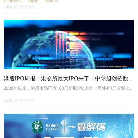
#上市聆讯
#希音
#快时尚
的面纱。
2026-07-28 19:13
港股IPO周报：港交所最大IPO来了！中际旭创招股
中，AI独角兽正在“集体赶考”港股
2026年以来，港股市场已有100只新股IPO上市（另外有1只介绍上
市，以及2只转板上市），募资总额约2718.5亿港元。最近一周（7月
19日~7月25日），0家上市，1家招股，0家聆讯，9家递表。
2026-07-27 08:33