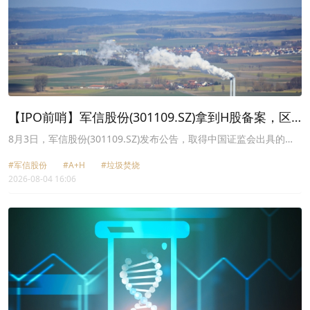
【IPO前哨】军信股份(301109.SZ)拿到H股备案，区
域固废龙头冲刺港股
8月3日，军信股份(301109.SZ)发布公告，取得中国证监会出具的境
外发行备案通知书，境内上市核心审批环节落地，距离通过港交所聆
#军信股份
#A+H
#垃圾焚烧
讯、招股发行更进一步。
2026-08-04 16:06