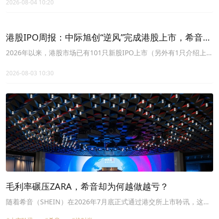
2026-08-04 10:20
港股IPO周报：中际旭创“逆风”完成港股上市，希音
SHEIN通过聆讯，11家公司递表！
2026年以来，港股市场已有101只新股IPO上市（另外有1只介绍上
市，以及2只转板上市），募资总额约3257亿港元。最近一周（7月
26日~8月1日），1家上市，2家招股，1家聆讯，11家递表。
2026-08-03 10:30
毛利率碾压ZARA，希音却为何越做越亏？
随着希音（SHEIN）在2026年7月底正式通过港交所上市聆讯，这家
被誉为“最神秘独角兽”的跨境电商巨头，终于向资本市场掀开了神秘