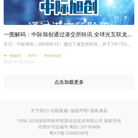
一图解码：中际旭创通过港交所聆讯 全球光互联龙头
年赚超百亿
近日，中际旭创（300308.SZ）通过了港交所聆讯，并于7月17日更
新了聆讯后招股书；由高盛、中金公司、摩根士丹利和广发证券担任
#一图解码
#IPO
#中际旭创
联席保荐人。
2026-07-22 09:24
点击加载更多
关于我们/
在线客服/
版权声明/
隐私条款
1998-2026深圳市财华智库信息技术有限公司 版权所有
经营许可证编号:粤B2-20190408
粤ICP备12006556号