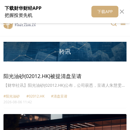
在线客服
关于我们
财华证券
公关
财华媒体矩阵
财华智库
下载财华财经APP
下载APP
把握投资先机
聆讯
阳光油砂(02012.HK)被提清盘呈请
【财华社讯】阳光油砂(02012.HK)公布，公司获悉，呈请人朱慧雯于
2026年8月5日向香港高等法院提出了对公司的清盘呈请，内容有关
#阳光油砂
#02012.HK
#清盘呈请
公司金额约为65.73万美元的财务义务。呈请人为公司债券投资者，
2026-08-06 11:42
且为独立第三方。于8月5日，高等法院并无颁布清盘令以将公司清
盘。高等法院已将呈请的首次聆讯日期定为2026年10月14日。公司
正在寻求有关法律意见及建议，以确定针对该呈请的后续步骤和可能
采取的行动。同时，公司将尽力与呈请人保持沟通，努力促使该呈请
尽快被撤回，也会积极准备聆讯抗辩，争取法院驳回该呈请。