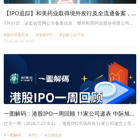
【IPO追踪】和美药业取得境外发行及全流通备案，
业绩仍在亏损
7月31日，证监会官网公示备案信息，赣州和美药业股份有限公司
（以下简称“和美药业”）已取得赴港上市备案通知书，境内未上市全
#赣州和美药业
#港股IPO
#创新小分子药
流通事项亦同步完成备案，公司港股上市所需境内核心监管流程已全
2026-08-04 16:03
部完成，为推进港交所聆讯奠定基础。
一图解码：港股IPO一周回顾 11家公司递表 中际旭创
上市首日破发
过去一周（2026.7.27-8.2），港股IPO市场共有11家公司递交上市申
请，包括汉得信息（300170.SZ）、袁记食品和卡奥斯等。但期间并
#一图解码
#IPO
#汉得信息
无公司通过港交所聆讯。