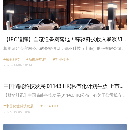
【IPO追踪】全流通备案落地！臻驱科技收入暴涨却
连年亏损
根据证监会官网公示的备案信息，臻驱科技（上海）股份有限公司
（以下简称“臻驱科技”）已于近期取得赴港上市备案通知书，境内未
#臻驱科技
#新能源电控
#功率模块
上市股份“全流通”事项亦同步完成备案，公司港股上市所需的境内核
2026-08-06 10:09
心备案程序已完成，港交所聆讯所要求的境内监管层面前置条件已齐
备。
中国储能科技发展(01143.HK)私有化计划生效 上市地
位将于8月5日下午4时起撤销
【财华社讯】中国储能科技发展(01143.HK)公布，有关于公司私有化
及撤销上市地位。于2026年7月31日(开曼群岛时间)举行的法院聆讯
#中国储能科技发展
#01143.HK
上，大法院在并无提出修订的情况下批准计划。大法院批准计划的命
2026-08-05 10:41
令文本已于2026年8月4日(开曼群岛时间)送交开曼群岛公司注册处处
长进行登记。股份于联交所主板的上市地位将于2026年8月5日下午4
时正(香港时间)起撤销。