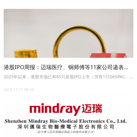
（02788.HK）；1家公司正式挂牌上市，即乐舒适（02698.HK）。
港股IPO周报：迈瑞医疗、铜师傅等11家公司递表，
AH新股一个破发、一个延迟上市
2025年以来，港股市场已有85只新股IPO上市（另有1只DeSPAC、1
只介绍上市、2只转板），合计募资约2470亿港元。最近一周（11月
9日~11月15日），1家上市，3家招股，2家聆讯，11家递表。
2025-11-17 08:24