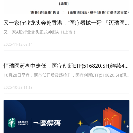
又一家行业龙头奔赴香港，“医疗器械一哥”「迈瑞医
疗」正式冲刺A+H上市
又一家A股行业龙头正式冲刺A+H上市！
2025-11-12 08:14
恒瑞医药盘中走低，医疗创新ETF(516820.SH)连续4
日“吸金”
10月28日早盘，两市低开后震荡拉升，医疗创新ETF(516820.SH)现
跌0.76%。成分股方面涨跌互现，三生国健(688336)领涨4.20%，迈
瑞医疗(300760)上涨1.06%。
2025-10-28 11:13