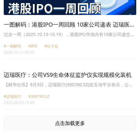
一图解码：港股IPO一周回顾 10家公司递表 迈瑞医疗
筹划港股上市
过去一周（2025.10.13-10.19），港股IPO市场共有10家公司递交上
市申请，包括瀚天天成、印象大红袍、千里科技（601777.SH）和拉
#一图解码
#IPO
#拉卡拉
卡拉（300773.SZ）等；5家公司通过了港交所聆讯，包括赛力斯、
2025-10-21 09:25
明略科技和均胜电子（600699.SH）等；
迈瑞医疗：公司VS9生命体征监护仪实现规模化装机
【财华社讯】9月3日，迈瑞医疗(300760.SZ)在互动平台表示，公司
的数智化解决方案已经在全英国综合排名第一的圣托马斯医院落地，
#迈瑞医疗
#300760.SZ
同时，公司的VS9生命体征监护仪实现规模化装机。
2025-09-03 15:49
点击加载更多