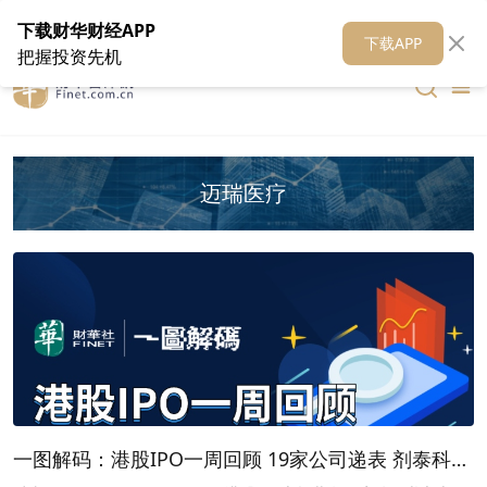
在线客服
关于我们
财华证券
公关
财华媒体矩阵
财华智库
下载财华财经APP
下载APP
把握投资先机
迈瑞医疗
一图解码：港股IPO一周回顾 19家公司递表 剂泰科技