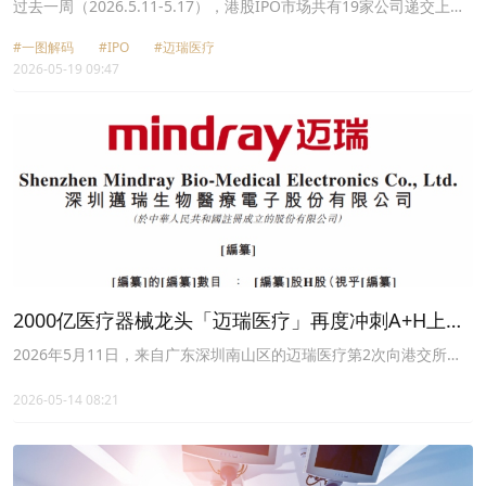
首挂涨逾173%
过去一周（2026.5.11-5.17），港股IPO市场共有19家公司递交上市
申请，包括迈瑞医疗（300760.SZ）、安序源和宏和科技
#一图解码
#IPO
#迈瑞医疗
（603256.SH）等；其中还包含一家港交所创业板递表公司，即翘石
2026-05-19 09:47
国际。
2000亿医疗器械龙头「迈瑞医疗」再度冲刺A+H上
市，毛利率60%
2026年5月11日，来自广东深圳南山区的迈瑞医疗第2次向港交所递
交招股书，拟在香港主板上市，联席保荐人为华泰国际、摩根大通。
2026-05-14 08:21