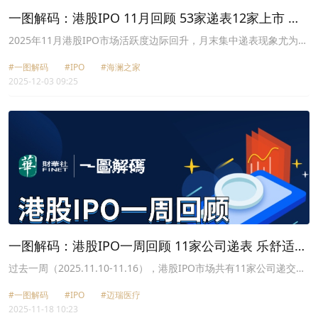
一图解码：港股IPO 11月回顾 53家递表12家上市 旺
山旺水成首挂“涨幅王”
2025年11月港股IPO市场活跃度边际回升，月末集中递表现象尤为突
出。据港交所公开数据，11月港股市场共有53家企业递交上市申请，
#一图解码
#IPO
#海澜之家
其中最后一周集中递表25家；且11月递表的企业中，仍不乏科兴制药
2025-12-03 09:25
（688136.SH）、迈瑞医疗（300760.SZ）、海澜之家
（600398.SH）等知名A股上市企业。
一图解码：港股IPO一周回顾 11家公司递表 乐舒适上
市首日高开33.51%
过去一周（2025.11.10-11.16），港股IPO市场共有11家公司递交上
市申请，包括迈瑞医疗（300760.SZ）、希迪智驾、明基医院和德风
#一图解码
#IPO
#迈瑞医疗
科技等；2家公司通过港交所聆讯，分别为图达通和量化派，其中图
2025-11-18 10:23
达通拟通过SPAC合并上市；1家新公司启动招股，即创新实业