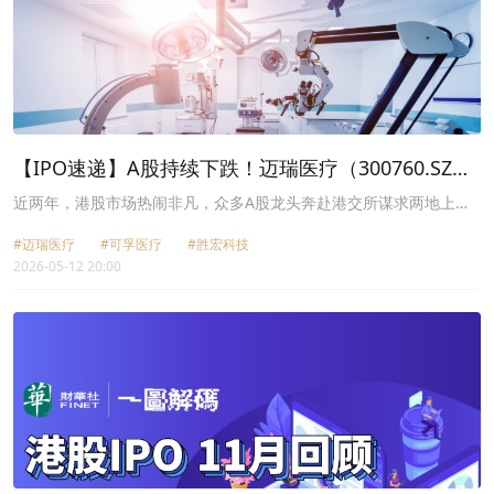
【IPO速递】A股持续下跌！迈瑞医疗（300760.SZ）
赴港集资，业绩罕见下滑
近两年，港股市场热闹非凡，众多A股龙头奔赴港交所谋求两地上
市，可孚医疗（01187.HK）、胜宏科技（02476.HK）等公司已经成
#迈瑞医疗
#可孚医疗
#胜宏科技
功挂牌。
2026-05-12 20:00