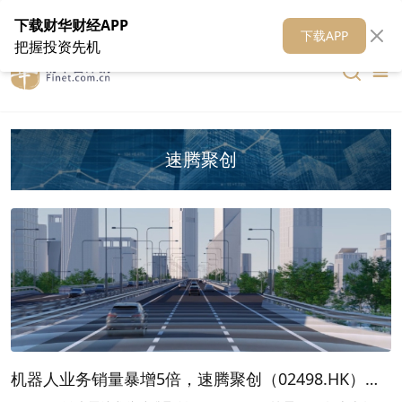
在线客服
关于我们
财华证券
公关
财华媒体矩阵
财华智库
下载财华财经APP
下载APP
把握投资先机
速腾聚创
机器人业务销量暴增5倍，速腾聚创（02498.HK）股