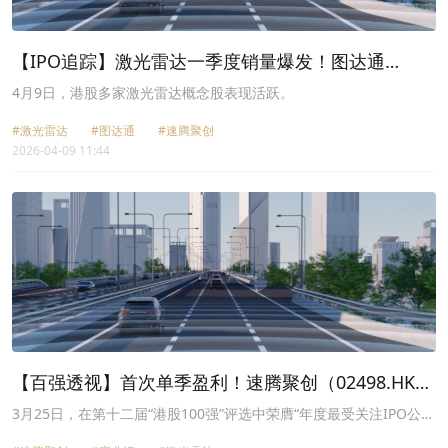
【IPO追踪】激光雷达一季度销量爆发！图达通
（02665.HK）股价一度涨逾22%
4月9日，港股多家激光雷达概念股表现活跃。
#激光雷达
#图达通
#速腾聚创
2026-04-09 11:44
【百强透视】首次单季盈利！速腾聚创（02498.HK）
迎来业绩拐点？
3月25日，在第十二届“港股100强”评选中荣膺“年度最受关注IPO公
司”大奖的速腾聚创（02498.HK）晒出了2025年第四季度及全年业