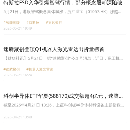
特斯拉FSD入华引爆智驾行情，部分概念股却深陷破
发泥潭
5月21日，港股智驾概念集体飙涨，浙江世宝（01057.HK）涨超
10%，文远知行-W（00800.HK）涨7.3%，小鹏集团-
#智能驾驶
#特斯拉
#文远知行
W（09868.HK）、赛力斯（09927.HK）、驭势科技
2026-05-21 19:49
（01511.HK）、佑驾创新(02431.HK)、速腾聚创（02498.HK）、均
胜电子（00699.HK）、曹操出行（02643.HK）、小马智行-
W（02026.HK）均录得上涨。
速腾聚创登顶Q1机器人激光雷达出货量榜首
【财华社讯】5月21日，据"速腾聚创"公众号消息，近日，高工机器
人产业研究所GGII发布《2026年Q1全球机器人领域3D激光雷达企业
#速腾聚创
#机器人激光雷达
出货量排行榜》。2026年第一季度，RoboSense机器人领域激光雷
2026-05-21 16:24
达销量达18.55万台，同比跨越式增长1458.8%。2025年全年，
RoboSense机器人领域激光雷达销量突破30.3万台，同比激增超11
倍，营收7.10亿元，大幅推动公司整体毛利率提升。
科创半导体ETF华夏(588170)成交额超4亿元，速腾聚
创2160线车规级SPAD-SoC芯片获头部车企定点
截至2026年4月21日 13:26，上证科创板半导体材料设备主题指数
(950125)下跌0.82%。成分股方面涨跌互现，和林微纳领涨20.00%，
金宏气体上涨12.61%，新益昌上涨3.93%。
2026-04-21 13:48