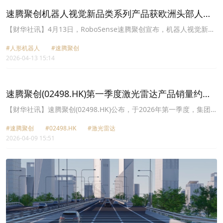
速腾聚创机器人视觉新品类系列产品获欧洲头部人形
机器人企业规模化订单
​【财华社讯】4月13日，RoboSense速腾聚创宣布，机器人视觉新品
类Active Camera系列产品获得欧洲头部人形机器人企业的规模化订
#人形机器人
#速腾聚创
单，将于2026年内实现量产交付。
2026-04-13 15:14
速腾聚创(02498.HK)第一季度激光雷达产品销量约
33.03万台
【财华社讯】速腾聚创(02498.HK)公布，于2026年第一季度，集团
的激光雷达产品、用于ADAS应用的激光雷达产品及用于机器人及其
#速腾聚创
#02498.HK
#激光雷达
他的激光雷达产品的销量分别约为330,300台、144,800台及185,500
2026-04-09 15:51
台。