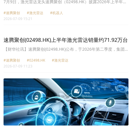
价为何不温不火？
7月9日，激光雷达龙头速腾聚创（02498.HK）披露2026年上半年销
量成绩单，总交付量同比翻倍增长，机器人业务更是暴增5倍。
#速腾聚创
#激光雷达
#机器人
2026-07-09 15:21
速腾聚创(02498.HK)上半年激光雷达销量约71.92万台
【财华社讯】速腾聚创(02498.HK)公布，于2026年第二季度，集团
的激光雷达产品、用于ADAS应用的激光雷达产品及用于机器人及其
#速腾聚创
#02498.HK
#激光雷达
他的激光雷达产品的销量分别约为38.89万台、29.18万台及9.71万
2026-07-09 11:23
台。截至2026年6月30日止六个月，集团的激光雷达产品、用于
ADAS应用的激光雷达产品及用于机器人及其他的激光雷达产品的销
量分别约为71.92万台、43.66万台及28.26万台。