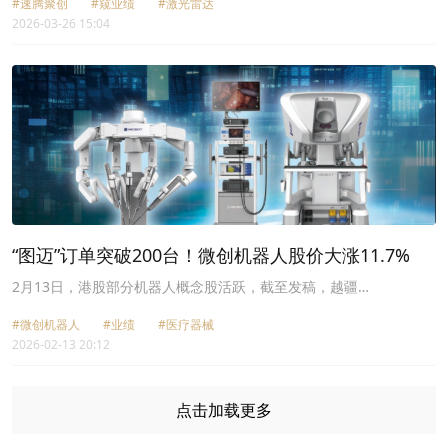
#速腾聚创
#窥业绩
#激光雷达
绩。
2026-03-26 15:04
“图迈”订单突破200台！微创机器人股价大涨11.7%
2月13日，港股部分机器人概念股活跃，截至发稿，越疆
（02432.HK）收涨9%，优必选（09880.HK）涨6.4%，速腾聚创
#微创机器人
#业绩
#医疗器械
（02498.HK）涨3.62%，地平线机器人-W（09660.HK）涨2.87%；
2026-02-13 20:12
微创机器人（02252.HK）表现尤为突出，涨幅为11.71%，领先板
块。
点击加载更多