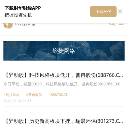
在线客服
关于我们
财华证券
公关
财华媒体矩阵
财华智库
下载财华财经APP
下载APP
把握投资先机
锐捷网络
【异动股】科技风格板块低开，普冉股份(688766.CN)
跌9.18%
今日早盘，截至09:30，科技风格板块低开。普冉股份(688766.CN)跌
9.18%报337.66元，锐捷网络(301165.CN)跌8.96%报118.94元，兆
#科技风格
#普冉股份
#688766.CN
易创新(603986.CN)跌7.38%报402.0元，西安奕材U(688783.CN)跌
2026-07-28 09:31
6.39%报33.26元，东山精密(002384.CN)跌6.36%报198.43元，协创
数据(300857.CN)跌6.27%报227.75元，中际旭创(300308.CN)跌
6.22%报1009.99元，生益科技(600183.CN)跌6.21%报118.17元。
【异动股】历史新高板块下挫，瑞晨环保(301273.CN)