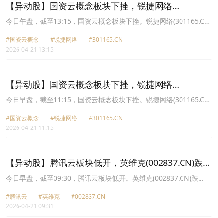
【异动股】国资云概念板块下挫，锐捷网络
(301165.CN)跌8.98%
今日午盘，截至13:15，国资云概念板块下挫。锐捷网络(301165.CN)
跌8.98%报90.59元，铜牛信息(300895.CN)跌6.14%报60.1元，美利
#国资云概念
#锐捷网络
#301165.CN
云(000815.CN)跌5.24%报20.8元，浪潮信息(000977.CN)跌4.61%报
2026-04-21 13:15
69.75元，杭钢股份(600126.CN)跌4.41%报9.32元，云赛智联
(600602.CN)跌3.67%报22.85元，数据港(603881.CN)跌3.47%报
38.1元，深桑达Ａ(000032.CN)跌3.25%报18.15元。
【异动股】国资云概念板块下挫，锐捷网络
(301165.CN)跌9.87%
今日早盘，截至11:15，国资云概念板块下挫。锐捷网络(301165.CN)
跌9.87%报89.71元，铜牛信息(300895.CN)跌6.23%报60.04元，浪
#国资云概念
#锐捷网络
#301165.CN
潮信息(000977.CN)跌5.79%报68.89元，美利云(000815.CN)跌
2026-04-21 11:15
5.74%报20.69元，杭钢股份(600126.CN)跌5.13%报9.25元，数据港
(603881.CN)跌4.18%报37.82元，云赛智联(600602.CN)跌3.84%报
22.81元，深桑达Ａ(000032.CN)跌3.62%报18.08元。
【异动股】腾讯云板块低开，英维克(002837.CN)跌
10.0%
今日早盘，截至09:30，腾讯云板块低开。英维克(002837.CN)跌
10.00%报108.97元，锐捷网络(301165.CN)跌6.82%报92.74元，宏
#腾讯云
#英维克
#002837.CN
景科技(301396.CN)跌5.66%报272.65元，二六三(002467.CN)跌
2026-04-21 09:31
2.65%报7.36元，华勤技术(603296.CN)跌1.98%报100.96元，神州
数码(000034.CN)跌1.81%报36.85元，科华数据(002335.CN)跌