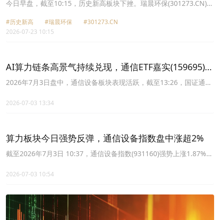
跌7.41%
今日早盘，截至10:15，历史新高板块下挫。瑞晨环保(301273.CN)跌
7.41%报35.99元，盛科通信U(688702.CN)跌5.41%报406.88元，星
#历史新高
#瑞晨环保
#301273.CN
宸科技(301536.CN)跌3.43%报132.3元，锐捷网络(301165.CN)跌
2026-07-23 10:15
0.52%报125.35元。
AI算力链条高景气持续兑现，通信ETF嘉实(159695)一
键布局光通信产业链
2026年7月3日盘中，通信设备板块表现活跃，截至13:26，国证通信
指数强势上涨1.56%，成分股锐捷网络上涨13.08%，星网锐捷10cm
涨停，信科移动上涨9.75%，海格通信，传音控股等个股跟涨。
2026-07-03 13:34
算力板块今日强势反弹，通信设备指数盘中涨超2%
截至2026年7月3日 10:37，通信设备指数(931160)强势上涨1.87%，
成分股星网锐捷涨停，锐捷网络上涨13.91%，传音控股上涨8.00%，
信科移动、新易盛等个股跟涨。
2026-07-03 10:54