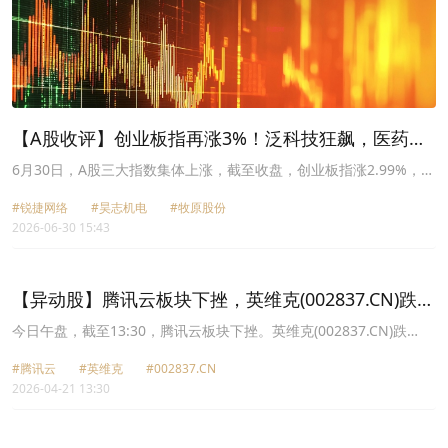
【A股收评】创业板指再涨3%！泛科技狂飙，医药、
煤炭领跌
6月30日，A股三大指数集体上涨，截至收盘，创业板指涨2.99%，报
收4342.71点，科创50指数则飙升3.85%，续创新高，而深证成指涨
#锐捷网络
#昊志机电
#牧原股份
2.48%，上证指数上涨0.50%，报4094.40点。
2026-06-30 15:43
【异动股】腾讯云板块下挫，英维克(002837.CN)跌
10.0%
今日午盘，截至13:30，腾讯云板块下挫。英维克(002837.CN)跌
10.00%报108.97元，锐捷网络(301165.CN)跌6.47%报93.09元，二
#腾讯云
#英维克
#002837.CN
六三(002467.CN)跌4.50%报7.22元，宏景科技(301396.CN)跌4.10%
2026-04-21 13:30
报277.14元，云赛智联(600602.CN)跌3.79%报22.82元，易点天下
(301171.CN)跌3.46%报49.13元，泛微网络(603039.CN)跌2.94%报
42.54元，宝信软件(600845.CN)跌2.85%报22.17元。