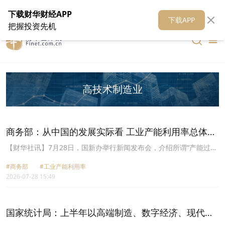
在线客服
关于我们
财华证券
公关
财华媒体矩阵
财华智库
下载财华财经APP
下载APP
把握投资先机
高技术制造业
商务部：从中国的发展实际看 工业产能利用率总体处
于合理区间
【财华社讯】7月28日，国新办举行新闻发布会，介绍所谓“产能过
剩”问题中方立场有关情况。商务部政策研究室主任林卫龙表示，从
#商务部
#工业产能利用率
中国的发展实际看，工业产能利用率总体处于合理区间。2025年规模
2026-07-28 15:49
以上工业产能利用率为74.4%，高技术制造业、高端装备制造业、战
略性新兴产业等领域，产能利用更为充分；原材料等部分传统行业产
能利用率阶段性偏低，主要是结构调整、绿色转型带来的适应性调
整，属于产业提质升级过程中的正常现象。中国工业整体上供需基本
国家统计局：上半年以高端制造、数字经济、现代服
平衡、运行态势平稳。