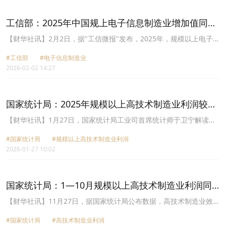
增加值同比增长8.9%，高技术制造业增加值增长12.5%，分别快于全
部规模以上工业增加值2.8和6.4个百分点。分经济类型看，国有控股
工信部：2025年中国规上电子信息制造业增加值同比
企业增加值同比增长4.8%；股份制企业增长6.6%，外商及港澳台投
增长10.6%
资企业增长3.9%；私营企业增长6.1%。分产品看，3D打印设备、锂
​【财华社讯】2月2日，据"工信微报"发布，2025年，规模以上电子信
离子电池、工业机器人产品产量同比分别增长54.0%、40.8%、
息制造业增加值同比增长10.6%，增速分别比同期工业、高技术制造
33.2%。3月份，规模以上工业增加值同比增长5.7%，环比增长
#工信部
#电子信息制造业
业高4.7个和1.2个百分点。12月份，规模以上电子信息制造业增加值
0.28%。3月份，制造业采购经理指数为50.4%，比上月上升1.4个百
2026-02-02 14:27
同比增长11.8%。主要产品中，手机产量15.4亿台，同比下降5.8%，
分点；企业生产经营活动预期指数为53.4%。1—2月份，全国规模以
其中智能手机产量12.7亿台，同比下降0.9%；微型计算机设备产量
上工业企业实现利润总额10246亿元，同比增长15.2%。
3.32亿台，同比下降2.9%；集成电路产量4843亿块，同比增长
10.9%。
国家统计局：2025年规模以上高技术制造业利润较上
年增长13.3%
【财华社讯】1月27日，国家统计局工业司首席统计师于卫宁解读
2025年工业企业利润数据。2025年，规模以上高技术制造业利润较
#国家统计局
#规模以上高技术制造业利润
上年增长13.3%，高于全部规模以上工业12.7个百分点。从行业看，
2026-01-27 10:02
智能电子产品创造消费新潮流，带动智能消费设备制造行业利润较上
年增长48.0%，其中智能无人飞行器制造、智能车载设备制造行业利
润分别增长102.0%、88.8%；半导体领域产业链实现“加速跑”，相关
的集成电路制造、半导体器件专用设备制造、电子元器件与机电组件
国家统计局：1—10月规模以上高技术制造业利润同
设备制造、敏感元件及传感器制造行业利润分别增长172.6%、
比增长8.0%
128.0%、49.1%、33.3%；医疗领域高质量发展效果显现，基因工程
【财华社讯】11月27日，据国家统计局公布数据，高技术制造业效益
药物和疫苗制造、生物药品制造、口腔科用设备及器具制造行业利润
增势良好。1—10月份，规模以上高技术制造业利润同比增长8.0%，
分别增长72.7%、37.1%、29.7%。
#国家统计局
#高技术制造业利润
高于全部规模以上工业平均水平6.1个百分点。从行业看，智能电子