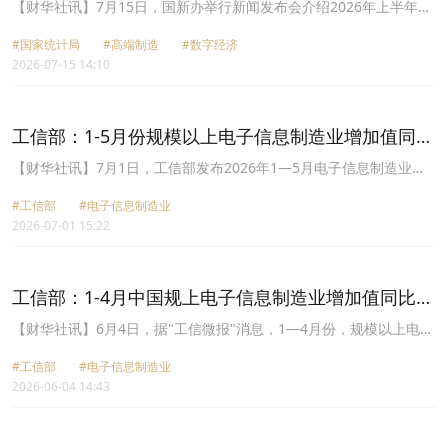
务为代表的新动能对经济增长贡献率超四成
【财华社讯】7月15日，国新办举行新闻发布会介绍2026年上半年国
民经济运行情况。国家统计局副局长毛盛勇表示，初步测算，今年上
#国家统计局
#高端制造
#数字经济
半年，以高端制造、数字经济、现代服务为代表的新动能对上半年经
2026-07-15 14:10
济增长的贡献率超过了四成，经济向新向优的特点非常鲜明，而且总
的发展趋势在加快。例如，上半年规模以上高技术制造业增加值同比
增长13.3%，其中航空航天器及设备制造、电子及通信设备行业增加
值分别增长16.3%、17%，与人工智能相关的集成电路制造、智能车
工信部：1-5月份规模以上电子信息制造业增加值同比
载设备制造等行业都保持30%以上的高增长。绿色转型步伐加快，上
增长14.6%
半年新能源汽车零售渗透率连续三个月超过60%，带动锂离子电池的
​【财华社讯】7月1日，工信部发布2026年1—5月电子信息制造业运
产量增长39.3%。近年来，新旧动能接续转换节奏加快，新动能在不
行情况。1-5月份，规模以上电子信息制造业增加值同比增长
断成长壮大，日益挑起中国经济的大梁。
#工信部
#电子信息制造业
14.6%，增速分别比同期工业、高技术制造业高9.2个和高1.5个百分
2026-07-01 15:22
点。5月份，规模以上电子信息制造业增加值同比增长17%。主要产
品中，手机产量5.62亿台，同比下降1.3%，其中智能手机产量4.77亿
台，同比增长3.3%；微型计算机设备产量1.19亿台，同比下降
12.2%；集成电路产量2286亿块，同比增长25.4%。
工信部：1-4月中国规上电子信息制造业增加值同比增
长14%
【财华社讯】6月4日，据"工信微报"消息，1—4月份，规模以上电子
信息制造业增加值同比增长14%，增速分别比同期工业、高技术制造
#工信部
#电子信息制造业
业高8.4个和高1.4个百分点。4月份，规模以上电子信息制造业增加
2026-06-04 14:43
值同比增长15.6%。主要产品中，手机产量4.52亿台，同比增长
0.3%，其中智能手机产量3.9亿台，同比增长6.5%；微型计算机设备
产量9542.6万台，同比下降10%；集成电路产量1769.7亿块，同比增