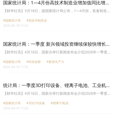
长24.7%。
国家统计局：1—4月份高技术制造业增加值同比增长
12.6%
​【财华社讯】5月18日，据国家统计局公布，1—4月份，装备制造业
增加值同比增长8.7%，高技术制造业增加值增长12.6%。分产品看，
#国家统计局
#高技术制造业
3D打印设备、锂离子电池、工业机器人产品产量同比分别增长
2026-05-18 11:33
50.9%、36.0%、25.7%。
国家统计局：一季度 新兴领域投资继续保较快增长速
度
【财华社讯】4月16日，国新办举行新闻发布会介绍2026年一季度国
民经济运行情况。国家统计局副局长毛盛勇在会上表示，一季度，新
#国家统计局
#科技创新
#新质生产力
兴领域投资增势较好。产业升级稳步发展，科技创新引领作用增强，
2026-04-16 11:53
新质生产力发展成效持续显现。以低空经济为代表的新兴产业和以具
身智能、6G等为代表的未来产业加快布局，逐步成为投资增长的新引
擎。一季度，高技术制造业投资同比增长5.2%，其中航空航天器及设
备制造业、电子及通信设备制造业投资分别增长19%和6.6%。生产性
​统计局：一季度3D打印设备、锂离子电池、工业机器
服务业向专业化和价值链的高端延伸，有效地激活投资的新动能。一
人产品产量同比分别增长54%、40.8%、33.2%
季度，高技术服务业投资同比增长12.3%，其中，专业技术服务业、
【财华社讯】4月16日，国新办举行新闻发布会介绍2026年一季度国
信息服务业投资分别增长29.5%和20.9%，新兴领域投资继续保持比
民经济运行情况。国家统计局副局长毛盛勇在会上表示，一季度，全
较快的增长速度。
#​国家统计局
#3D打印设备
#锂离子电池
国规模以上工业增加值同比增长6.1%，比上年四季度加快1.1个百分
2026-04-16 11:33
点。分三大门类看，采矿业增加值同比增长6.0%，制造业增长
6.4%，电力、热力、燃气及水生产和供应业增长4.3%。装备制造业