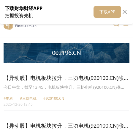
在线客服
关于我们
财华证券
公关
财华媒体矩阵
财华智库
下载财华财经APP
下载APP
把握投资先机
002196.CN
【异动股】电机板块拉升，三协电机(920100.CN)涨
12.52%
今日午盘，截至13:45，电机板块拉升。三协电机(920100.CN)涨
12.52%报80.0元，方正电机(002196.CN)涨9.98%报15.43元，卧龙
#电机
#三协电机
#920100.CN
电驱(600580.CN)涨7.92%报50.02元，江苏雷利(300660.CN)涨
2025-12-30 13:45
7.53%报58.0元，鸣志电器(603728.CN)涨7.24%报72.31元，鼎智科
技(920593.CN)涨7.12%报38.05元，星德胜(603344.CN)涨6.58%报
34.34元，大洋电机(002249.CN)涨5.69%报11.14元。
【异动股】电机板块拉升，三协电机(920100.CN)涨