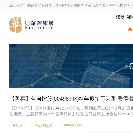
您正在访问的是财华智库网，本网站所提供的内容及信息均遵守中华人民共和
活动
视
【盈喜】蓝河控股(00498.HK)料年度扭亏为盈 录得
【财华社讯】蓝河控股(00498.HK)公布，预期截至2026年3月3
亿港元。主要原因为本年度录得摊占联营公司业绩之净收益约5900万港
万港元减少至本年度约40万港元；本年度产生应收清盘中前附属公司
#盈喜
#蓝河控股
#00498.HK
2025年度约4500万港元减少至本年度约3800万港元；及本年
400万港元。此外，集团预期于本年度录得其他全面收益约6.1亿港元