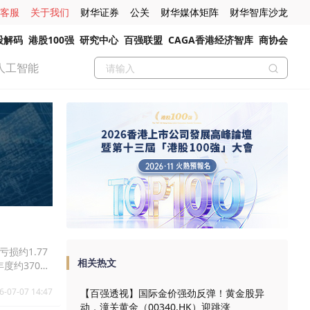
客服
关于我们
财华证券
公关
财华媒体矩阵
财华智库沙龙
股解码
港股100强
研究中心
百强联盟
CAGA香港经济智库
商协会
人工智能
损约1.77
相关热文
度约3700
；行政开支由
6-07-07 14:47
值变动亏损约
【百强透视】国际金价强劲反弹！黄金股异
面收益金融资
动，潼关黄金（00340.HK）迎跳涨