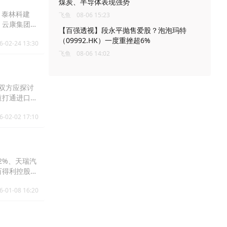
煤炭、半导体表现强势
%、泰林科建
飞鱼
08-06 15:23
0%、云康集团
【百强透视】段永平抛售爱股？泡泡玛特
（09992.HK）一度重挫超6%
6-02-24 13:30
飞鱼
08-06 14:02
，双方应探讨
道打通进口
6-02-02 17:10
92%、天瑞汽
%、百得利控股
6-01-08 16:20