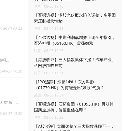
飞鱼
08-06 19:40
【百强透视】港股光伏概念陷入调整，多重因
素压制板块情绪
飞鱼
08-06 19:31
6-05-07 08:44
【百强透视】中期利润飙增并上调全年指引，
百济神州（06160.HK）震荡微涨
明羲
08-06 19:26
【港股收评】三大指数集体下挫！汽车产业、
)跌幅
科网股跌幅居前
0472.HK)
6-04-27 16:20
瓶子
08-06 16:51
【IPO追踪】涨超14%！东方科脉
（01770.HK）为何能走出“妖股”气质？
遥远
08-06 16:31
18.82%、中
【百强透视】石药集团（01093.HK）再获跨
幅13.79%。
国药企加持，价值重估在即？
6-04-27 13:30
飞鱼
08-06 16:23
【A股收评】盘面休整？三大指数涨跌不一，