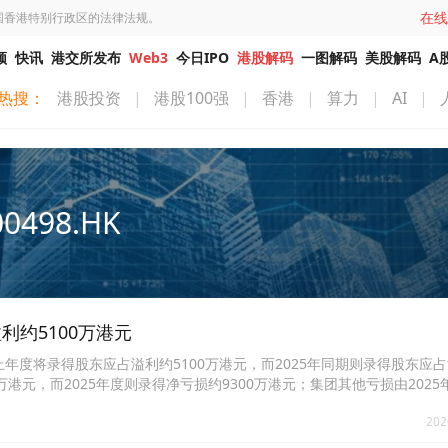
在线
国香港特别行政区的法律法规。
频
快讯
港交所发布
Web3
今日IPO
港股解码
一图解码
美股解码
A
热搜：
港股投资
|
港股100强
|
香港
|
算力
|
AI
|
00498.HK
溢利约5100万港元
1日止年度将录得股东应占溢利约5100万港元，而2025年同期则录得股东应占亏
元，而2025年度则录得净亏损约9300万港元；集团其他亏损由2025年
款项之减值亏损拨回约2000万港元，而2025年度则并无减值亏损拨回
202
度并无录得投资物业公平价值变动亏损，而2025年度则录得投资物业之公平价
(2025年：6900万港元)，该预期增加主要由于按公平价值志入其他全