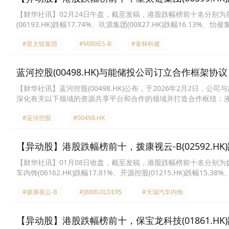
【财华社讯】02月24日午盘，截至发稿，港股跌幅榜前十名分别为星太链集团(0
(06193.HK)跌幅17.74%、玖源集团(00827.HK)跌幅16.13%、怡
(02325.HK)跌幅14.29%、蓝河控股(00498.HK)跌幅13.33%、范式智
#星太链集团
#MIRXES-B
#泰林科建
蓝河控股(00498.HK)与能储投公司订立合作框架协议
​【财华社讯】蓝河控股(00498.HK)公布，于2026年2月2
深化有关以下领域的资源共享平台和合作的领域并打造合作枢纽：液化
LNG内输调道，配套工程及煤炭贸易，以至完善上下游的供应链，
#蓝河控股
#00498.HK
【异动股】港股跌幅榜前十，拨康视云-B(02592.HK)跌19.5
【财华社讯】01月08日收盘，截至发稿，港股跌幅榜前十名分别为拨康视云-B(02
车内饰(06162.HK)跌幅17.81%、开源控股(01215.HK)跌幅15.38
(06909.HK)跌幅14.43%、蓝河控股(00498.HK)跌幅13.94%、天机
#拨康视云-B
#JBBBUILDERS
#天瑞汽车内饰
【异动股】港股跌幅榜前十，保宝龙科技(01861.HK)跌20.