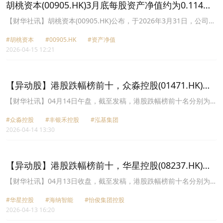
胡桃资本(00905.HK)3月底每股资产净值约为0.114港
元
【财华社讯】胡桃资本(00905.HK)公布，于2026年3月31日，公司之
未经审核综合资产净值约为0.114港元。（出处：财华港股智能写
#胡桃资本
#00905.HK
#资产净值
手）
2026-04-15 12:21
【异动股】港股跌幅榜前十，众淼控股(01471.HK)跌
41.97%，丰银禾控股(08030.HK)跌40.17%
【财华社讯】04月14日午盘，截至发稿，港股跌幅榜前十名分别为众
淼控股(01471.HK)跌幅41.97%、丰银禾控股(08030.HK)跌幅
#众淼控股
#丰银禾控股
#泓基集团
40.17%、泓基集团(02535.HK)跌幅31.33%、中汇集团(00382.HK)跌
2026-04-14 13:30
幅27.08%、力勤资源(02245.HK)跌幅21.92%、海纳智能(01645.HK)
跌幅20.95%、广泰国际控股(00844.HK)跌幅20.69%、胡桃资本
(00905.HK)跌幅17.82%、佳明集团控股(01271.HK)跌幅16.39%、中
油洁能控股(01759.HK)跌幅16.16%。
【异动股】港股跌幅榜前十，华星控股(08237.HK)跌
33.33%，海纳智能(01645.HK)跌26.83%
【财华社讯】04月13日收盘，截至发稿，港股跌幅榜前十名分别为华
星控股(08237.HK)跌幅33.33%、海纳智能(01645.HK)跌幅26.83%、
#华星控股
#海纳智能
#怡俊集团控股
怡俊集团控股(02442.HK)跌幅24.64%、拨康视云-B(02592.HK)跌幅
2026-04-13 16:20
21.69%、丰银禾控股(08030.HK)跌幅20.19%、正荣地产(06158.HK)
跌幅20.00%、大方广瑞德(00755.HK)跌幅19.23%、胡桃资本