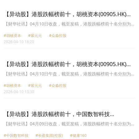
(00905.HK)跌幅17.91%、时富金融服务集团(00510.HK)跌幅
17.74%、华美乐乐(08429.HK)跌幅15.63%。
【异动股】港股跌幅榜前十，胡桃资本(00905.HK)跌
51.45%，紫元元(08223.HK)跌39.38%
【财华社讯】04月10日收盘，截至发稿，港股跌幅榜前十名分别为胡
桃资本(00905.HK)跌幅51.45%、紫元元(08223.HK)跌幅39.38%、众
#胡桃资本
#紫元元
#众淼控股
淼控股(01471.HK)跌幅33.33%、民商创科(01632.HK)跌幅25.93%、
2026-04-10 16:20
卓珈控股(01827.HK)跌幅24.72%、恒益控股(01894.HK)跌幅
24.44%、正荣地产(06158.HK)跌幅20.00%、EDA集团控股
(02505.HK)跌幅17.28%、大昌微线集团(00567.HK)跌幅16.90%、今
米房集团(08300.HK)跌幅16.67%。
【异动股】港股跌幅榜前十，胡桃资本(00905.HK)跌
52.17%，紫元元(08223.HK)跌35.00%
【财华社讯】04月10日午盘，截至发稿，港股跌幅榜前十名分别为胡
桃资本(00905.HK)跌幅52.17%、紫元元(08223.HK)跌幅35.00%、众
#胡桃资本
#紫元元
#众淼控股
淼控股(01471.HK)跌幅28.33%、恒益控股(01894.HK)跌幅26.67%、
2026-04-10 13:30
宝济药业-B(02659.HK)跌幅14.87%、国瑞健康(02329.HK)跌幅
14.42%、环康集团(08169.HK)跌幅14.29%、谢瑞麟(00417.HK)跌幅
13.83%、天时资源(08028.HK)跌幅12.83%、高科桥(09963.HK)跌幅
12.72%。
【异动股】港股跌幅榜前十，中国数智科技
(01796.HK)跌55.15%，长盈集团(控股)(00689.HK)跌
【财华社讯】04月09日收盘，截至发稿，港股跌幅榜前十名分别为中
国数智科技(01796.HK)跌幅55.15%、长盈集团(控股)(00689.HK)跌幅
30.99%
#中国数智科技
#长盈集团(控股)
#健康160
30.99%、健康160(02656.HK)跌幅21.89%、胡桃资本(00905.HK)跌