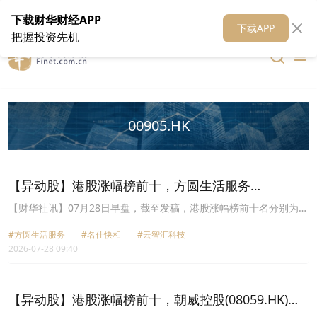
在线客服
关于我们
财华证券
公关
财华媒体矩阵
财华智库
下载财华财经APP
下载APP
把握投资先机
00905.HK
【异动股】港股涨幅榜前十，方圆生活服务
(09978.HK)涨+208.70%，名仕快相(08483.HK)涨
【财华社讯】07月28日早盘，截至发稿，港股涨幅榜前十名分别为方
圆生活服务(09978.HK)涨幅+208.70%、名仕快相(08483.HK)涨幅
+81.25%
#方圆生活服务
#名仕快相
#云智汇科技
+81.25%、云智汇科技(01037.HK)涨幅+71.43%、中国口腔产业
2026-07-28 09:40
(08406.HK)涨幅+20.63%、爱世纪集团(08507.HK)涨幅+15.63%、胡
桃资本(00905.HK)涨幅+14.73%、英皇文化产业(00491.HK)涨幅
+13.64%、民银资本(01141.HK)涨幅+12.71%、亚太金融投资
(08193.HK)涨幅+12.36%、德信服务集团(02215.HK)涨幅+11.11%。
【异动股】港股涨幅榜前十，朝威控股(08059.HK)涨