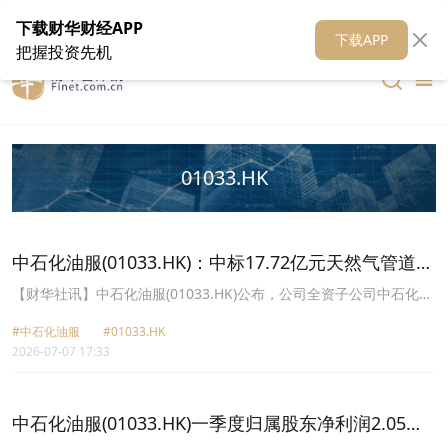
在线客服
关于我们
财华证券
公关
财华媒体矩阵
财华智库
下载财华财经APP
下载APP
把握投资先机
01033.HK
中石化油服(01033.HK)：中标17.72亿元天然气管道施
工项目
【财华社讯】中石化油服(01033.HK)公布，公司全资子公司中石化石
油工程建设有限公司近日中标黑河-大庆、大庆-长岭天然气管道施工
#中石化油服
#01033.HK
总承包项目第一标段，中标金额为人民币17.72亿元，约占公司中国
2026-07-07 17:33
会计准则下2025年营业收入的2.2%。公司主要负责承建全长约279公
里天然气管道，工期为710天。目前相关方尚未正式签署合同。
中石化油服(01033.HK)一季度归属股东净利润2.05亿