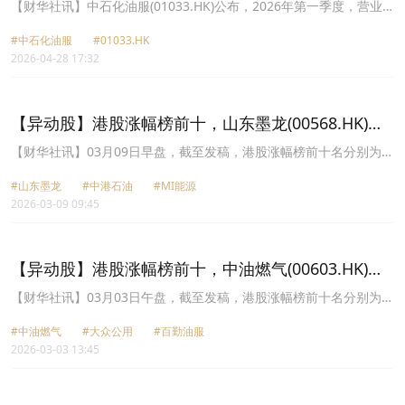
元 同比减少6.2%
【财华社讯】中石化油服(01033.HK)公布，2026年第一季度，营业
收入约182.74亿元(人民币,下同)，同比增长2.4%；归属股东净利润约
#中石化油服
#01033.HK
2.05亿元，同比减少6.2%；基本每股收益0.011元。
2026-04-28 17:32
【异动股】港股涨幅榜前十，山东墨龙(00568.HK)涨
72.29%，中港石油(00632.HK)涨49.43%
【财华社讯】03月09日早盘，截至发稿，港股涨幅榜前十名分别为山
东墨龙(00568.HK)涨幅72.29%、中港石油(00632.HK)涨幅49.43%、
#山东墨龙
#中港石油
#MI能源
MI能源(01555.HK)涨幅37.21%、百勤油服(02178.HK)涨幅32.98%、
2026-03-09 09:45
延长石油国际(00346.HK)涨幅24.21%、中石化油服(01033.HK)涨幅
24.14%、F三星原油期(03175.HK)涨幅21.95%、联合能源集团
(00467.HK)涨幅20.73%、中油燃气(00603.HK)涨幅20.00%、南方两
倍做空Coinbase(07311.HK)涨幅18.27%。
【异动股】港股涨幅榜前十，中油燃气(00603.HK)涨
92.31%，大众公用(01635.HK)涨78.64%
【财华社讯】03月03日午盘，截至发稿，港股涨幅榜前十名分别为中
油燃气(00603.HK)涨幅92.31%、大众公用(01635.HK)涨幅78.64%、
#中油燃气
#大众公用
#百勤油服
百勤油服(02178.HK)涨幅74.66%、中港石油(00632.HK)涨幅
2026-03-03 13:45
56.67%、山东墨龙(00568.HK)涨幅52.94%、龙翼航空科技
(00918.HK)涨幅52.17%、昊天国际建投(01341.HK)涨幅42.00%、中
石化油服(01033.HK)涨幅31.34%、多想云(06696.HK)涨幅31.25%、