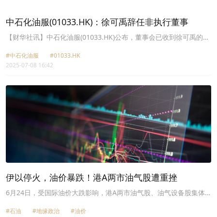
营业收入的3.15%，将按里程碑节点和工程进度付款。该合同将于
2029年3月31日实现机械完工。公司全资附属公司中石化石油工程建
中石化油服(01033.HK)：徐可禹辞任非执行董事
设有限公司负责实施本次签约NWP项目， 该项目为EPSCC合同，工
期41个月，涉及5座新生产及回注井场、11座老井场改 造升级、44条
【财华社讯】中石化油服(01033.HK)公布，董事会已收到徐可禹的书
集输管线约140公里以及配套的光缆、电缆等。
面辞职报告。因工作调整，徐可禹辞去公司非执行董事职务。本次辞
#中石化油服
#01033.HK
任自2025年7月8日起生效。辞任后，徐可禹将不再担任公司及下属
2025-07-08 16:42
企业任何职务，亦不存在未履行完毕的公开承诺。
伊以停火，油价暴跌！港A两市油气股遭重挫
6月24日，受国际油价大跌影响，港A两市油气股、油气设备股集体
跳水！截至发稿前，中油洁能控股（01759.HK）跌32.93%，吉星新
#石油
#地缘政治
#油价
能源（03395.HK）大跌34.72%，MI能源（01555.HK）跌31.75%，