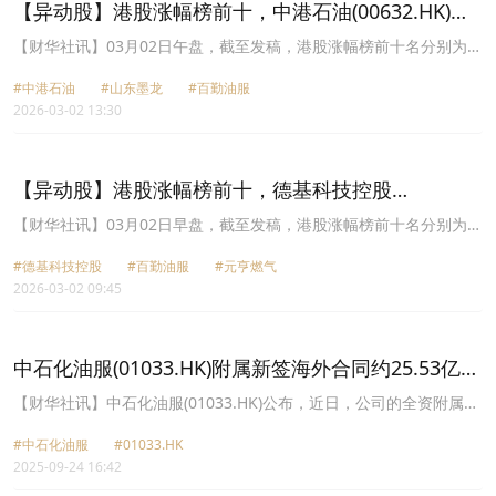
天泓文创(08500.HK)涨幅30.77%。
【异动股】港股涨幅榜前十，中港石油(00632.HK)涨
77.97%，山东墨龙(00568.HK)涨75.98%
【财华社讯】03月02日午盘，截至发稿，港股涨幅榜前十名分别为中
港石油(00632.HK)涨幅77.97%、山东墨龙(00568.HK)涨幅75.98%、
#中港石油
#山东墨龙
#百勤油服
百勤油服(02178.HK)涨幅74.65%、德基科技控股(01301.HK)涨幅
2026-03-02 13:30
74.60%、吉星新能源(03395.HK)涨幅46.88%、MI能源(01555.HK)涨
幅33.33%、中石化油服(01033.HK)涨幅33.00%、怡俊集团控股
(02442.HK)涨幅27.35%、佳鑫国际资源(03858.HK)涨幅26.01%、元
亨燃气(00332.HK)涨幅23.81%。
【异动股】港股涨幅榜前十，德基科技控股
(01301.HK)涨52.38%，百勤油服(02178.HK)涨28.17%
【财华社讯】03月02日早盘，截至发稿，港股涨幅榜前十名分别为德
基科技控股(01301.HK)涨幅52.38%、百勤油服(02178.HK)涨幅
#德基科技控股
#百勤油服
#元亨燃气
28.17%、元亨燃气(00332.HK)涨幅23.81%、山东墨龙(00568.HK)涨
2026-03-02 09:45
幅20.55%、玖源集团(00827.HK)涨幅18.84%、XI二南三星-
U(09347.HK)涨幅16.67%、中石化油服(01033.HK)涨幅16.00%、联
合能源集团(00467.HK)涨幅15.38%、MI能源(01555.HK)涨幅
15.15%、飞霓控股(08480.HK)涨幅12.69%。
中石化油服(01033.HK)附属新签海外合同约25.53亿元
人民币
【财华社讯】中石化油服(01033.HK)公布，近日，公司的全资附属公
司中国石化集团国际石油工程有限公司与道达尔能源拉塔维项目公司
#中石化油服
#01033.HK
就伊拉克拉塔维 油区二期井场及井间管线项目(“NWP项目”)正式签署
2025-09-24 16:42
设计、采购、供应、 施工、试运交钥匙固定总价合同，该合同金额为
3.59亿美元(约人民币25.53亿元)，约占公司中国会计准则下2024年