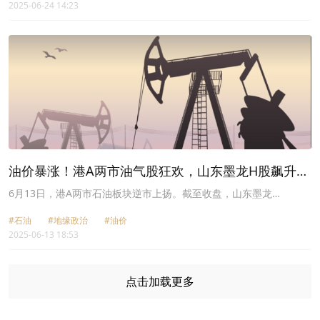
2025-06-24 14:23
山东墨龙（00568.HK）跌19.47%，延长石油国际（00346.HK）跌
22.55%，中石化油服（01033.HK）跌14.63%。
油价暴涨！港A两市油气股狂欢，山东墨龙H股飙升逾
75%
6月13日，港A两市石油板块逆市上扬。截至收盘，山东墨龙
（00568.HK）大涨75.65%，延长石油国际（00346.HK）涨
#石油
#地缘政治
#油价
32.35%，中石化油服（01033.HK）涨25%，中海油田服务
2025-06-13 18:53
（02883.HK）涨3.27%，中国海洋石油（00883.HK）涨2.07%，昆
仑能源（00135.HK）、中国石油股份（00857.HK）均涨。
点击加载更多