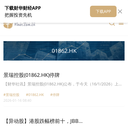
在线客服
关于我们
财华证券
公关
财华媒体矩阵
财华智库
下载财华财经APP
下载APP
把握投资先机
01862.HK
景瑞控股(01862.HK)停牌
【财华社讯】景瑞控股(01862.HK)公布，于今天（16/1/2026）上午
九时正起暂停买卖。
#景瑞控股
#01862.HK
#停牌
2026-01-16 08:40
【异动股】港股跌幅榜前十，JBB