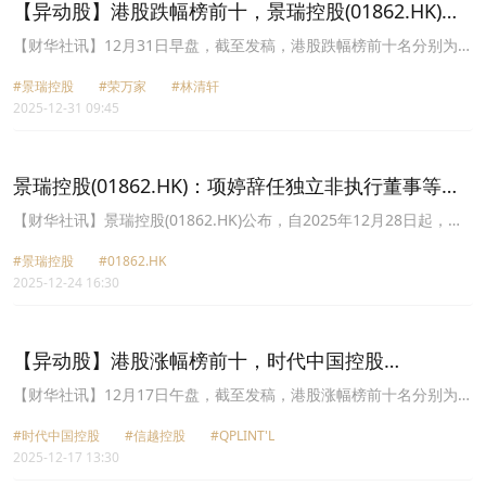
BUILDERS(01903.HK)跌幅10.20%。
【异动股】港股跌幅榜前十，景瑞控股(01862.HK)跌
6.67%，荣万家(02146.HK)跌6.16%
【财华社讯】12月31日早盘，截至发稿，港股跌幅榜前十名分别为景
瑞控股(01862.HK)跌幅6.67%、荣万家(02146.HK)跌幅6.16%、林清
#景瑞控股
#荣万家
#林清轩
轩(02657.HK)跌幅5.88%、中天湖南集团(02433.HK)跌幅5.19%、新
2025-12-31 09:45
龙移动(01362.HK)跌幅5.17%、信越控股(06038.HK)跌幅4.88%、普
达特科技(00650.HK)跌幅4.84%、宋都服务(09608.HK)跌幅4.76%、
诺比侃(02635.HK)跌幅4.00%、佳兆业美好(02168.HK)跌幅3.97%。
景瑞控股(01862.HK)：项婷辞任独立非执行董事等职
务
【财华社讯】景瑞控股(01862.HK)公布，自2025年12月28日起，项
婷因个人工作安排，已提出辞任独立非执行董事职务以及董事会下属
#景瑞控股
#01862.HK
审核委员会主席职务、薪酬委员会、提名委员会委员职务。
2025-12-24 16:30
【异动股】港股涨幅榜前十，时代中国控股
(01233.HK)涨42.99%，信越控股(06038.HK)涨36.96%
【财华社讯】12月17日午盘，截至发稿，港股涨幅榜前十名分别为时
代中国控股(01233.HK)涨幅42.99%、信越控股(06038.HK)涨幅
#时代中国控股
#信越控股
#QPLINT'L
36.96%、QPL INT'L(00243.HK)涨幅24.62%、植华集团(01842.HK)
2025-12-17 13:30
涨幅24.39%、高科桥(09963.HK)涨幅19.19%、天利控股集团
(00117.HK)涨幅18.75%、简朴新生活(08360.HK)涨幅16.67%、药捷