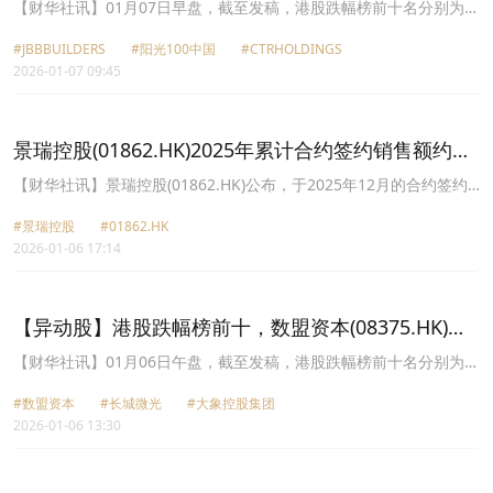
BUILDERS(01903.HK)跌11.36%，阳光100中国
【财华社讯】01月07日早盘，截至发稿，港股跌幅榜前十名分别为
JBB BUILDERS(01903.HK)跌幅11.36%、阳光100中国(02608.HK)跌
(02608.HK)跌9.09%
#JBBBUILDERS
#阳光100中国
#CTRHOLDINGS
幅9.09%、CTR HOLDINGS(01416.HK)跌幅8.50%、南方两倍做多特
2026-01-07 09:45
斯拉-U(09766.HK)跌幅7.71%、和谐汽车(03836.HK)跌幅7.62%、南
方两倍做多特斯拉(07766.HK)跌幅7.60%、建业地产(00832.HK)跌幅
7.35%、景瑞控股(01862.HK)跌幅7.14%、微泰医疗-B(02235.HK)跌
幅7.10%、维亮控股(08612.HK)跌幅6.40%。
景瑞控股(01862.HK)2025年累计合约签约销售额约
9.33亿元
【财华社讯】景瑞控股(01862.HK)公布，于2025年12月的合约签约
销售额(连合营企业及联营企业的销售额)约为0.57亿元(人民币,下
#景瑞控股
#01862.HK
同)，合同销售面积约为4750平方米，合同销售均价约12,027元/平方
2026-01-06 17:14
米。截至2025年12月31日止十二个月，集团累计合约签约销售额(连
合营企业及联营企业的销售额)约为9.33亿元，合同销售面积约为
62,372平方米，合同销售均价约14,959元/平方米。
【异动股】港股跌幅榜前十，数盟资本(08375.HK)跌
18.18%，长城微光(08286.HK)跌16.19%
【财华社讯】01月06日午盘，截至发稿，港股跌幅榜前十名分别为数
盟资本(08375.HK)跌幅18.18%、长城微光(08286.HK)跌幅16.19%、
#数盟资本
#长城微光
#大象控股集团
大象控股集团(08635.HK)跌幅15.00%、宏强控股(08262.HK)跌幅
2026-01-06 13:30
13.79%、景瑞控股(01862.HK)跌幅13.33%、天业节水(00840.HK)跌
幅11.36%、汉思集团控股(00554.HK)跌幅11.32%、澳洲成峰高教
(01752.HK)跌幅10.87%、怡邦行控股(00599.HK)跌幅10.27%、JBB