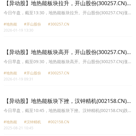
【异动股】地热能板块拉升，开山股份(300257.CN)涨
16.14%
今日午盘，截至13:30，地热能板块拉升。开山股份(300257.CN)涨
16.14%报18.92元，冰轮环境(000811.CN)涨4.07%报16.62元，中材
#地热能
#开山股份
#300257.CN
节能(603126.CN)涨3.05%报7.09元，隆华科技(300263.CN)涨2.19%
2026-01-19 13:30
报9.81元，*ST建艺(002789.CN)涨1.89%报10.22元，豫能控股
(001896.CN)涨1.74%报6.45元，盾安环境(002011.CN)涨1.68%报
13.28元。
【异动股】地热能板块高开，开山股份(300257.CN)涨
6.88%
今日早盘，截至09:30，地热能板块高开。开山股份(300257.CN)涨
6.88%报17.41元，豫能控股(001896.CN)涨2.05%报6.47元，冰轮环
#地热能
#开山股份
#300257.CN
境(000811.CN)涨1.44%报16.2元，汉钟精机(002158.CN)涨0.42%报
2026-01-19 09:31
26.6元，隆华科技(300263.CN)涨0.42%报9.64元，*ST建艺
(002789.CN)涨0.30%报10.06元，中材节能(603126.CN)涨0.15%报
6.89元，盾安环境(002011.CN)0.00%报13.06元。
【异动股】地热能板块下挫，汉钟精机(002158.CN)跌
8.57%
今日早盘，截至10:45，地热能板块下挫。汉钟精机(002158.CN)跌
8.57%报23.99元，冰轮环境(000811.CN)跌5.77%报13.38元，开山
#地热能
#汉钟精机
#002158.CN
股份(300257.CN)跌2.86%报13.92元，隆华科技(300263.CN)跌
2025-08-21 10:45
1.67%报8.82元，盾安环境(002011.CN)跌0.44%报13.43元，中材节
能(603126.CN)跌0.28%报7.14元，*ST建艺(002789.CN)跌0.11%报