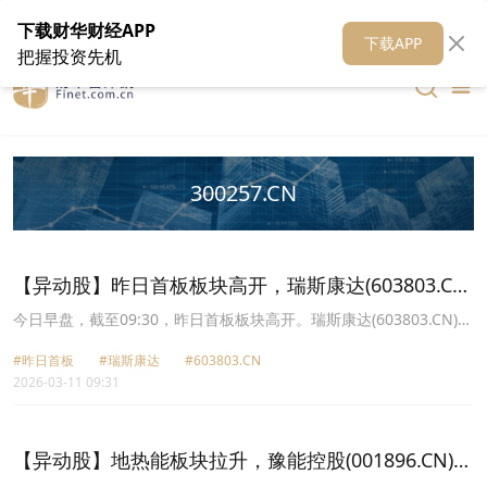
在线客服
关于我们
财华证券
公关
财华媒体矩阵
财华智库
下载财华财经APP
下载APP
把握投资先机
300257.CN
【异动股】昨日首板板块高开，瑞斯康达(603803.CN)
涨10.0%
今日早盘，截至09:30，昨日首板板块高开。瑞斯康达(603803.CN)涨
10.00%报12.1元，国安股份(000839.CN)涨9.94%报3.98元，迅捷兴
#昨日首板
#瑞斯康达
#603803.CN
(688655.CN)涨9.86%报32.3元，鼎信通讯(603421.CN)涨8.58%报
2026-03-11 09:31
10.0元，开山股份(300257.CN)涨8.45%报37.23元，长飞光纤
(601869.CN)涨8.07%报251.9元，天通股份(600330.CN)涨8.07%报
18.61元，黄河旋风(600172.CN)涨7.14%报10.8元。
【异动股】地热能板块拉升，豫能控股(001896.CN)涨