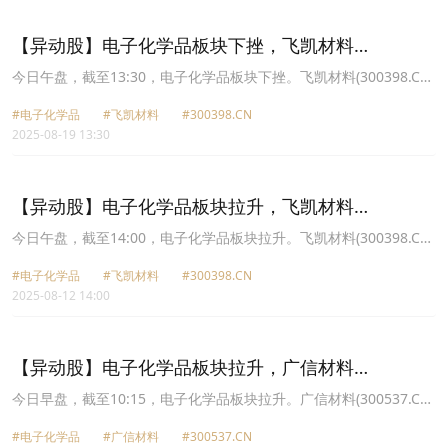
2.30%报16.11元，雅克科技(002409.CN)跌2.10%报82.24元。
【异动股】电子化学品板块下挫，飞凯材料
(300398.CN)跌4.06%
今日午盘，截至13:30，电子化学品板块下挫。飞凯材料(300398.CN)
跌4.06%报23.88元，兴福电子(688545.CN)跌3.09%报32.98元，华
#电子化学品
#飞凯材料
#300398.CN
特气体(688268.CN)跌2.59%报59.91元，晶瑞电材(300655.CN)跌
2025-08-19 13:30
2.58%报11.7元，西陇科学(002584.CN)跌2.39%报9.41元，同宇新
材(301630.CN)跌2.19%报210.14元，强力新材(300429.CN)跌1.99%
报14.76元，天承科技(688603.CN)跌1.75%报95.08元。
【异动股】电子化学品板块拉升，飞凯材料
(300398.CN)涨10.85%
今日午盘，截至14:00，电子化学品板块拉升。飞凯材料(300398.CN)
涨10.85%报22.99元，上海新阳(300236.CN)涨7.69%报47.35元，中
#电子化学品
#飞凯材料
#300398.CN
船特气(688146.CN)涨7.36%报37.78元，强力新材(300429.CN)涨
2025-08-12 14:00
5.80%报15.13元，中巨芯U(688549.CN)涨4.82%报8.48元，广信材
料(300537.CN)涨4.73%报27.7元，晶瑞电材(300655.CN)涨3.34%报
11.13元，江化微(603078.CN)涨2.34%报19.24元。
【异动股】电子化学品板块拉升，广信材料
(300537.CN)涨13.15%
今日早盘，截至10:15，电子化学品板块拉升。广信材料(300537.CN)
涨13.15%报29.0元，强力新材(300429.CN)涨5.12%报15.61元，鼎
#电子化学品
#广信材料
#300537.CN
龙股份(300054.CN)涨4.88%报30.08元，上海新阳(300236.CN)涨