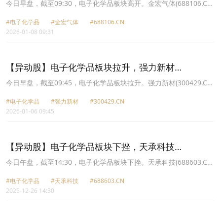
(688106.CN)涨15.47%
今日早盘，截至09:30，电子化学品板块高开。金宏气体(688106.CN)
涨15.47%报25.15元，华特气体(688268.CN)涨10.17%报73.23元，
#电子化学品
#金宏气体
#688106.CN
中船特气(688146.CN)涨6.70%报47.79元，南大光电(300346.CN)涨
2026-01-08 09:31
6.09%报58.55元，晶瑞电材(300655.CN)涨4.33%报20.02元，上海
新阳(300236.CN)涨3.75%报80.88元，强力新材(300429.CN)涨
3.32%报16.47元，西陇科学(002584.CN)涨3.17%报9.75元。
【异动股】电子化学品板块拉升，强力新材
(300429.CN)涨16.42%
今日早盘，截至09:45，电子化学品板块拉升。强力新材(300429.CN)
涨16.42%报15.88元，华特气体(688268.CN)涨5.63%报62.8元，安
#电子化学品
#强力新材
#300429.CN
集科技(688019.CN)涨5.16%报238.72元，晶瑞电材(300655.CN)涨
2026-01-06 09:45
4.26%报17.37元，金宏气体(688106.CN)涨4.24%报21.15元，雅克
科技(002409.CN)涨4.15%报81.0元，鼎龙股份(300054.CN)涨3.48%
报40.42元，南大光电(300346.CN)涨3.36%报46.17元。
【异动股】电子化学品板块下挫，天承科技
(688603.CN)跌3.67%
今日午盘，截至14:30，电子化学品板块下挫。天承科技(688603.CN)
跌3.67%报77.0元，容大感光(300576.CN)跌3.22%报39.99元，上海
#电子化学品
#天承科技
#688603.CN
新阳(300236.CN)跌3.21%报63.96元，晶瑞电材(300655.CN)跌
2025-12-26 14:30
3.13%报17.02元，西陇科学(002584.CN)跌2.92%报9.31元，三孚新
科(688359.CN)跌2.84%报68.3元，强力新材(300429.CN)跌2.62%报
14.11元，南大光电(300346.CN)跌2.58%报44.96元。