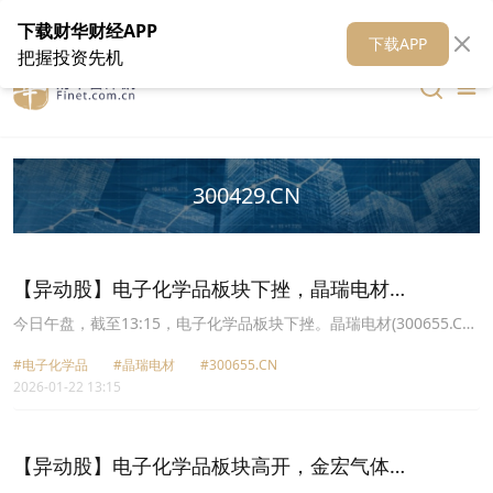
在线客服
关于我们
财华证券
公关
财华媒体矩阵
财华智库
下载财华财经APP
下载APP
把握投资先机
300429.CN
【异动股】电子化学品板块下挫，晶瑞电材
(300655.CN)跌8.87%
今日午盘，截至13:15，电子化学品板块下挫。晶瑞电材(300655.CN)
跌8.87%报18.5元，格林达(603931.CN)跌6.14%报34.1元，广钢气
#电子化学品
#晶瑞电材
#300655.CN
体(688548.CN)跌6.10%报21.86元，南大光电(300346.CN)跌4.86%
2026-01-22 13:15
报58.2元，上海新阳(300236.CN)跌4.67%报80.66元，飞凯材料
(300398.CN)跌3.84%报25.8元，强力新材(300429.CN)跌3.66%报
16.59元，华特气体(688268.CN)跌3.37%报67.62元。
【异动股】电子化学品板块高开，金宏气体