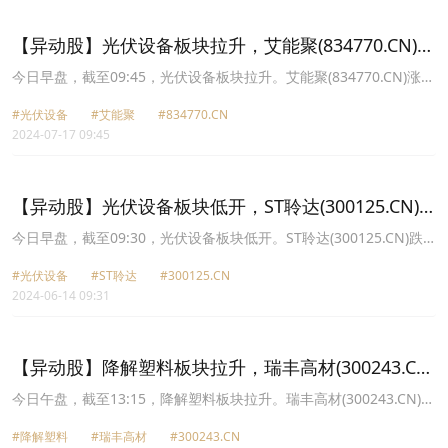
6.75%报12.49元，泉为科技(300716.CN)涨5.21%报7.68元。
【异动股】光伏设备板块拉升，艾能聚(834770.CN)涨
17.8%
今日早盘，截至09:45，光伏设备板块拉升。艾能聚(834770.CN)涨
17.80%报6.22元，ST天龙(300029.CN)涨12.64%报3.92元，同享科
#光伏设备
#艾能聚
#834770.CN
技(839167.CN)涨11.99%报16.9元，清源股份(603628.CN)涨10.01%
2024-07-17 09:45
报13.41元，金刚光伏(300093.CN)涨8.38%报12.68元，海泰新能
(835985.CN)涨7.68%报5.61元，微导纳米(688147.CN)涨7.30%报
25.13元，泉为科技(300716.CN)涨7.26%报7.83元。
【异动股】光伏设备板块低开，ST聆达(300125.CN)
跌5.88%
今日早盘，截至09:30，光伏设备板块低开。ST聆达(300125.CN)跌
5.88%报2.08元，国晟科技(603778.CN)跌5.00%报3.42元，泉为科
#光伏设备
#ST聆达
#300125.CN
技(300716.CN)跌4.76%报6.2元，ST爱康(002610.CN)跌4.65%报
2024-06-14 09:31
0.41元，时创能源(688429.CN)跌3.39%报14.25元，金博股份
(688598.CN)跌3.21%报31.66元，芯能科技(603105.CN)跌3.07%报
10.42元，清源股份(603628.CN)跌2.69%报13.76元。
【异动股】降解塑料板块拉升，瑞丰高材(300243.CN)
涨20.04%
今日午盘，截至13:15，降解塑料板块拉升。瑞丰高材(300243.CN)涨
20.04%报13.66元，银禧科技(300221.CN)涨20.03%报7.31元，美瑞
#降解塑料
#瑞丰高材
#300243.CN
新材(300848.CN)涨20.00%报34.44元，国立科技(300716.CN)涨