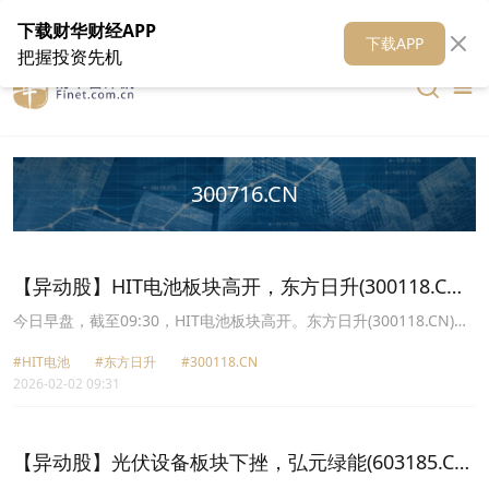
在线客服
关于我们
财华证券
公关
财华媒体矩阵
财华智库
下载财华财经APP
下载APP
把握投资先机
300716.CN
【异动股】HIT电池板块高开，东方日升(300118.CN)
涨7.68%
今日早盘，截至09:30，HIT电池板块高开。东方日升(300118.CN)涨
7.68%报21.46元，双良节能(600481.CN)涨7.42%报9.55元，ST泉为
#HIT电池
#东方日升
#300118.CN
(300716.CN)涨6.68%报11.98元，迈为股份(300751.CN)涨5.30%报
2026-02-02 09:31
326.98元，欧普泰(920414.CN)涨4.83%报15.83元，欧莱新材
(688530.CN)涨4.53%报22.85元，琏升科技(300051.CN)涨4.07%报
10.23元，ST京机(000821.CN)涨3.72%报13.39元。
【异动股】光伏设备板块下挫，弘元绿能(603185.CN)