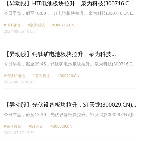
【异动股】HIT电池板块拉升，泉为科技(300716.CN)
涨20.03%
今日早盘，截至10:00，HIT电池板块拉升。泉为科技(300716.CN)涨
20.03%报7.67元，琏升科技(300051.CN)涨10.66%报6.75元，东方
#HIT电池
#泉为科技
#300716.CN
日升(300118.CN)涨7.14%报11.11元，晶澳科技(002459.CN)涨
2024-08-06 10:00
6.82%报10.96元，金刚光伏(300093.CN)涨6.34%报12.92元，金辰
股份(603396.CN)涨5.64%报27.55元，阿特斯(688472.CN)涨5.19%
报9.72元，迈为股份(300751.CN)涨4.49%报105.89元。
【异动股】钙钛矿电池板块拉升，泉为科技
(300716.CN)涨20.03%
今日早盘，截至09:45，钙钛矿电池板块拉升。泉为科技(300716.CN)
涨20.03%报7.67元，赛伍技术(603212.CN)涨10.01%报10.66元，ST
#钙钛矿电池
#泉为科技
#300716.CN
聆达(300125.CN)涨7.81%报4.28元，东方日升(300118.CN)涨7.04%
2024-08-06 09:45
报11.1元，中来股份(300393.CN)涨4.47%报5.84元，捷佳伟创
(300724.CN)涨4.01%报49.78元，天合光能(688599.CN)涨3.92%报
17.25元，通威股份(600438.CN)涨3.45%报18.9元。
【异动股】光伏设备板块拉升，ST天龙(300029.CN)
涨20.11%
今日午盘，截至13:30，光伏设备板块拉升。ST天龙(300029.CN)涨
20.11%报4.18元，艾能聚(834770.CN)涨19.70%报6.32元，微导纳
#光伏设备
#ST天龙
#300029.CN
米(688147.CN)涨14.35%报26.78元，海泰新能(835985.CN)涨
2024-07-17 13:30
11.32%报5.8元，同享科技(839167.CN)涨11.20%报16.78元，清源
股份(603628.CN)涨10.01%报13.41元，金刚光伏(300093.CN)涨