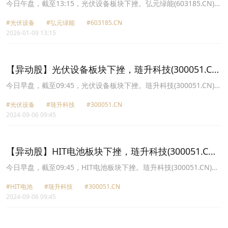
跌9.21%
今日午盘，截至13:15，光伏设备板块下挫。弘元绿能(603185.CN)跌
9.21%报28.69元，大全能源(688303.CN)跌5.96%报26.65元，迈为
#光伏设备
#弘元绿能
#603185.CN
股份(300751.CN)跌5.44%报201.23元，高测股份(688556.CN)跌
2026-01-09 13:15
4.96%报13.22元，东方日升(300118.CN)跌4.48%报16.62元，奥特
维(688516.CN)跌4.10%报56.1元，ST泉为(300716.CN)跌4.06%报
11.83元，通威股份(600438.CN)跌4.02%报20.79元。
【异动股】光伏设备板块下挫，琏升科技(300051.CN)
跌8.63%
今日早盘，截至09:45，光伏设备板块下挫。琏升科技(300051.CN)跌
8.63%报6.78元，金刚光伏(300093.CN)跌6.27%报12.25元，泉为科
#光伏设备
#琏升科技
#300051.CN
技(300716.CN)跌4.56%报8.37元，国晟科技(603778.CN)跌4.14%报
2024-09-06 09:45
2.78元，安彩高科(600207.CN)跌3.37%报3.73元，凯盛新能
(600876.CN)跌3.27%报9.16元，快可电子(301278.CN)跌3.24%报
33.7元，聚和材料(688503.CN)跌3.08%报27.72元。
【异动股】HIT电池板块下挫，琏升科技(300051.CN)
跌8.89%
今日早盘，截至09:45，HIT电池板块下挫。琏升科技(300051.CN)跌
8.89%报6.76元，金刚光伏(300093.CN)跌6.27%报12.25元，泉为科
#HIT电池
#琏升科技
#300051.CN
技(300716.CN)跌4.56%报8.37元，聚和材料(688503.CN)跌3.08%报
2024-09-06 09:45
27.72元，正业科技(300410.CN)跌2.71%报5.03元，帝科股份
(300842.CN)跌2.56%报34.97元，英力股份(300956.CN)跌2.25%报
15.18元，晶澳科技(002459.CN)跌2.20%报10.23元。