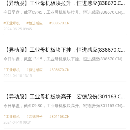
【异动股】工业母机板块拉升，恒进感应(838670.CN)
涨22.63%
今日早盘，截至09:45，工业母机板块拉升。恒进感应(838670.CN)涨
22.63%报8.94元，恒而达(300946.CN)涨20.00%报25.62元，华辰装
#工业母机
#恒进感应
#838670.CN
备(300809.CN)涨14.89%报21.6元，宇环数控(002903.CN)涨10.01%
2024-06-25 09:45
报17.36元，华东数控(002248.CN)涨9.92%报5.54元，华东重机
(002685.CN)涨9.87%报2.45元，博亚精工(300971.CN)涨9.06%报
17.46元，宏德股份(301163.CN)涨7.26%报19.79元。
【异动股】工业母机板块下挫，恒进感应(838670.CN)
涨29.99%
今日午盘，截至13:15，工业母机板块下挫。恒进感应(838670.CN)涨
29.99%报10.75元，宏德股份(301163.CN)涨19.99%报25.69元，恒
#工业母机
#恒进感应
#838670.CN
而达(300946.CN)涨10.71%报27.59元，华东重机(002685.CN)涨
2024-04-10 13:15
10.10%报3.38元，华东数控(002248.CN)涨9.99%报7.6元，机科股
份(835579.CN)涨9.91%报17.3元，巨能股份(871478.CN)涨8.89%报
16.78元，创世纪(300083.CN)涨7.74%报6.54元。
【异动股】工业母机板块高开，宏德股份(301163.CN)
涨17.89%
今日早盘，截至09:30，工业母机板块高开。宏德股份(301163.CN)涨
17.89%报25.24元，华辰装备(300809.CN)涨13.66%报27.13元，华
#工业母机
#宏德股份
#301163.CN
东重机(002685.CN)涨10.10%报3.38元，日发精机(002520.CN)涨
2024-04-10 09:31
10.07%报6.45元，华东数控(002248.CN)涨9.99%报7.6元，恒进感
应(838670.CN)涨8.34%报8.96元，德恩精工(300780.CN)涨7.98%报