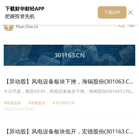
在线客服
关于我们
财华证券
公关
财华媒体矩阵
财华智库
下载财华财经APP
下载APP
把握投资先机
301163.CN
【异动股】风电设备板块下挫，海锅股份(301063.CN)
跌7.64%
今日早盘，截至09:45，风电设备板块下挫。海锅股份(301063.CN)跌
7.64%报26.34元，恒润股份(603985.CN)跌6.60%报14.3元，海力风
#风电设备
#海锅股份
#301063.CN
电(301155.CN)跌5.48%报63.69元，吉鑫科技(601218.CN)跌5.43%
2025-03-24 09:45
报3.48元，通裕重工(300185.CN)跌3.79%报2.79元，宏德股份
(301163.CN)跌3.69%报24.3元，电气风电(688660.CN)跌3.69%报
8.36元，盘古智能(301456.CN)跌3.63%报27.34元。
【异动股】风电设备板块低开，宏德股份(301163.CN)