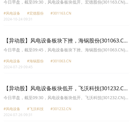
跌6.21%
今日早盘，截至09:30，风电设备板块低开。宏德股份(301163.CN)跌
6.21%报23.56元，双一科技(300690.CN)跌6.01%报26.6元，金雷股
#风电设备
#宏德股份
#301163.CN
份(300443.CN)跌5.26%报24.13元，威力传动(300904.CN)跌5.24%
2024-10-24 09:31
报47.22元，通裕重工(300185.CN)跌4.50%报2.97元，中环海陆
(301040.CN)跌4.15%报14.1元，海力风电(301155.CN)跌3.95%报
64.6元，盘古智能(301456.CN)跌3.79%报24.9元。
【异动股】风电设备板块下挫，海锅股份(301063.CN)
跌5.07%
今日早盘，截至09:45，风电设备板块下挫。海锅股份(301063.CN)跌
5.07%报15.9元，宏德股份(301163.CN)跌4.43%报20.7元，双一科
#风电设备
#海锅股份
#301063.CN
技(300690.CN)跌4.41%报19.95元，飞沃科技(301232.CN)跌3.79%
2024-07-29 09:45
报28.17元，振江股份(603507.CN)跌3.75%报22.09元，金雷股份
(300443.CN)跌3.49%报16.6元，运达股份(300772.CN)跌3.41%报
11.6元，新强联(300850.CN)跌3.39%报18.26元。
【异动股】风电设备板块低开，飞沃科技(301232.CN)
跌4.86%
今日早盘，截至09:30，风电设备板块低开。飞沃科技(301232.CN)跌
4.86%报28.39元，中环海陆(301040.CN)跌2.28%报10.72元，金雷
#风电设备
#飞沃科技
#301232.CN
股份(300443.CN)跌2.25%报16.94元，天顺风能(002531.CN)跌
2024-07-26 09:31
2.15%报8.64元，宏德股份(301163.CN)跌2.13%报20.68元，运达股
份(300772.CN)跌2.11%报11.14元，海力风电(301155.CN)跌1.96%
报42.06元，威力传动(300904.CN)跌1.80%报45.89元。