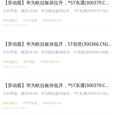
【异动股】华为欧拉板块拉升，*ST东通(300379.CN)
涨14.08%
今日早盘，截至10:00，华为欧拉板块拉升。*ST东通(300379.CN)涨
14.08%报2.35元，麒麟信安(688152.CN)涨12.26%报59.35元，诚迈
#华为欧拉
#*ST东通
#300379.CN
科技(300598.CN)涨10.71%报55.61元，中国软件(600536.CN)涨
2025-10-13 10:00
10.00%报54.34元，润和软件(300339.CN)涨4.10%报60.46元，宝兰
德(688058.CN)涨3.13%报33.62元，普元信息(688118.CN)涨2.59%
报28.11元，软通动力(301236.CN)涨1.73%报54.0元。
【异动股】华为欧拉板块低开，ST创意(300366.CN)
跌19.97%
今日早盘，截至09:30，华为欧拉板块低开。ST创意(300366.CN)跌
19.97%报6.29元，诚迈科技(300598.CN)跌1.99%报52.76元，润和
#华为欧拉
#ST创意
#300366.CN
软件(300339.CN)跌1.34%报59.84元，拓维信息(002261.CN)跌
2025-09-23 09:31
1.31%报39.28元，天源迪科(300047.CN)跌1.31%报16.56元，中国
软件(600536.CN)跌1.17%报49.09元，长亮科技(300348.CN)跌
0.78%报15.29元，软通动力(301236.CN)跌0.78%报55.79元。
【异动股】华为欧拉板块低开，*ST东通(300379.CN)
跌19.95%
今日早盘，截至09:30，华为欧拉板块低开。*ST东通(300379.CN)跌
19.95%报3.37元，景嘉微(300474.CN)跌1.53%报78.52元，拓维信
#华为欧拉
#*ST东通
#300379.CN
息(002261.CN)跌1.53%报38.58元，麒麟信安(688152.CN)跌1.18%
2025-09-17 09:31
报51.15元，创意信息(300366.CN)跌1.09%报8.16元，诚迈科技
(300598.CN)跌1.09%报54.31元，中国软件(600536.CN)跌0.99%报