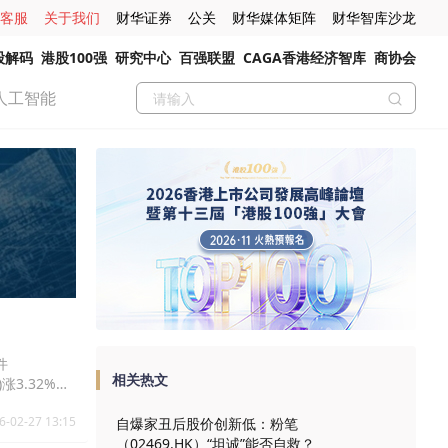
客服
关于我们
财华证券
公关
财华媒体矩阵
财华智库沙龙
股解码
港股100强
研究中心
百强联盟
CAGA香港经济智库
商协会
人工智能
件
相关热文
)涨3.32%报
6-02-27 13:15
自爆家丑后股价创新低：粉笔
（02469.HK）“坦诚”能否自救？