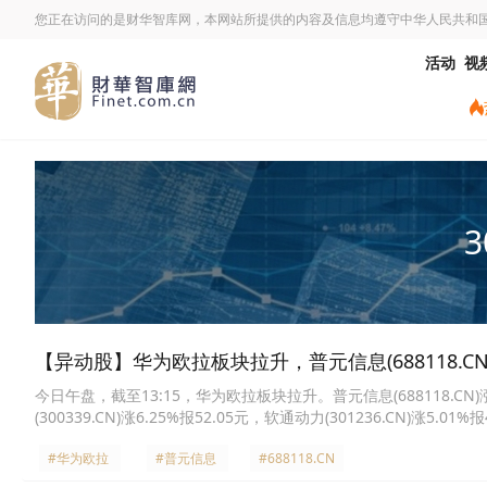
您正在访问的是财华智库网，本网站所提供的内容及信息均遵守中华人民共和
活动
视
3
【异动股】华为欧拉板块拉升，普元信息(688118.CN)
今日午盘，截至13:15，华为欧拉板块拉升。普元信息(688118.CN)涨20
(300339.CN)涨6.25%报52.05元，软通动力(301236.CN)涨5.01%
23.66元，天源迪科(300047.CN)涨2.83%报14.18元，诚迈科技(3005
#华为欧拉
#普元信息
#688118.CN