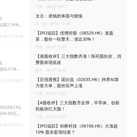
飞鱼
08-07 19:51
太古：老钱的体面与烦恼
件
石一点
08-07 19:36
N)涨2.76%报
【IPO追踪】优博控股（08529.HK）发盈
6-02-27 09:45
喜，股价一柱擎天，涨近30%！
飞鱼
08-07 19:30
【港股收评】三大指数齐涨！医药股狂欢，消
费股表现低迷
技
)跌0.51%报
瓶子
08-07 16:36
【百强透视】诺比侃（02635.HK）跨界AI算
5-12-10 09:31
力签大单，股价应声上涨
飞鱼
08-07 16:33
【A股收评】三大指数齐反弹，半导体、创新
339.CN)
药板块扛大旗！
报49.09元，
飞鱼
08-07 15:35
5-09-23 09:31
【IPO追踪】剑桥科技（06166.HK）大涨超
10% 股东套现结束？