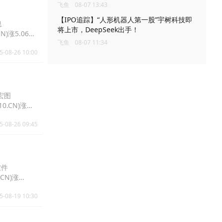
飞鱼
08-07 13:43
【IPO追踪】“人形机器人第一股”宇树科技即
息
将上市，DeepSeek出手！
N)涨5.06%
飞鱼
08-07 11:34
5-08-26 10:00
天宏图
0.CN)涨
5-08-26 09:45
软件
.CN)涨
5-08-19 10:30