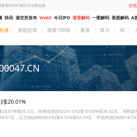
在线
国香港特别行政区的法律法规。
频
快讯
港交所发布
Web3
今日IPO
港股解码
一图解码
美股解码
A
热搜：
港股投资
|
港股100强
|
香港
|
算力
|
AI
|
00047.CN
涨20.01%
.01%报35.5元，拓维信息(002261.CN)涨10.00%报36.52元，润和软
报49.67元，宝兰德(688058.CN)涨4.32%报33.59元，宇信科技(300674.CN
98.CN)涨2.68%报44.44元。
202