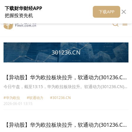
在线客服
关于我们
财华证券
公关
财华媒体矩阵
财华智库
下载财华财经APP
下载APP
把握投资先机
301236.CN
【异动股】华为欧拉板块拉升，软通动力(301236.CN)
涨20.01%
今日午盘，截至13:15，华为欧拉板块拉升。软通动力(301236.CN)涨
20.01%报39.65元，润和软件(300339.CN)涨13.65%报45.71元，诚
#华为欧拉
#软通动力
#301236.CN
迈科技(300598.CN)涨12.18%报35.56元，普元信息(688118.CN)涨
2026-06-01 13:15
9.12%报25.0元，麒麟信安(688152.CN)涨8.55%报34.04元，中国软
件(600536.CN)涨6.89%报38.65元，正元智慧(300645.CN)涨6.03%
报14.76元，宝兰德(688058.CN)涨5.33%报26.26元。
【异动股】华为欧拉板块拉升，软通动力(301236.CN)