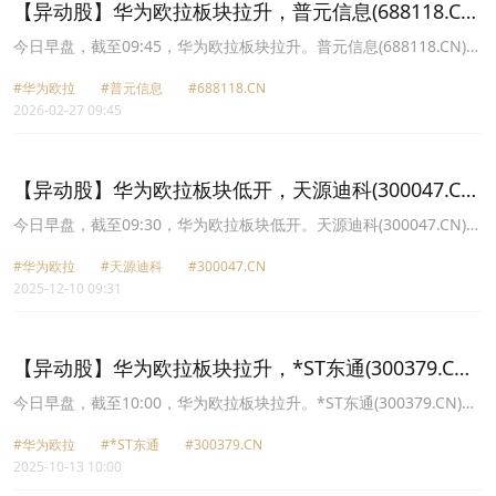
【异动股】华为欧拉板块拉升，普元信息(688118.CN)
涨20.01%
今日早盘，截至09:45，华为欧拉板块拉升。普元信息(688118.CN)涨
20.01%报35.5元，拓维信息(002261.CN)涨10.00%报36.52元，润和
#华为欧拉
#普元信息
#688118.CN
软件(300339.CN)涨7.10%报52.47元，软通动力(301236.CN)涨
2026-02-27 09:45
5.29%报49.8元，诚迈科技(300598.CN)涨2.89%报44.53元，天源迪
科(300047.CN)涨2.76%报14.17元，宝兰德(688058.CN)涨2.48%报
33.0元，宇信科技(300674.CN)涨1.97%报23.35元。
【异动股】华为欧拉板块低开，天源迪科(300047.CN)
跌12.82%
今日早盘，截至09:30，华为欧拉板块低开。天源迪科(300047.CN)跌
12.82%报12.58元，软通动力(301236.CN)跌0.88%报46.39元，诚迈
#华为欧拉
#天源迪科
#300047.CN
科技(300598.CN)跌0.82%报46.0元，拓维信息(002261.CN)跌0.65%
2025-12-10 09:31
报30.4元，普元信息(688118.CN)跌0.53%报24.25元，中国软件
(600536.CN)跌0.51%报44.61元，润和软件(300339.CN)跌0.50%报
49.9元，宇信科技(300674.CN)跌0.46%报21.52元。
【异动股】华为欧拉板块拉升，*ST东通(300379.CN)
涨14.08%
今日早盘，截至10:00，华为欧拉板块拉升。*ST东通(300379.CN)涨
14.08%报2.35元，麒麟信安(688152.CN)涨12.26%报59.35元，诚迈
#华为欧拉
#*ST东通
#300379.CN
科技(300598.CN)涨10.71%报55.61元，中国软件(600536.CN)涨
2025-10-13 10:00
10.00%报54.34元，润和软件(300339.CN)涨4.10%报60.46元，宝兰
德(688058.CN)涨3.13%报33.62元，普元信息(688118.CN)涨2.59%