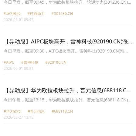
涨20.01%
今日早盘，截至09:45，华为欧拉板块拉升。软通动力(301236.CN)涨
20.01%报39.65元，润和软件(300339.CN)涨8.83%报43.77元，诚迈
#华为欧拉
#软通动力
#301236.CN
科技(300598.CN)涨7.32%报34.02元，中国软件(600536.CN)涨
2026-06-01 09:45
6.58%报38.54元，艾融软件(920799.CN)涨5.07%报31.09元，麒麟
信安(688152.CN)涨4.82%报32.87元，普元信息(688118.CN)涨
4.23%报23.88元，拓维信息(002261.CN)涨3.00%报30.57元。
【异动股】AIPC板块高开，雷神科技(920190.CN)涨
27.34%
今日早盘，截至09:30，AIPC板块高开。雷神科技(920190.CN)涨
27.34%报30.69元，英力股份(300956.CN)涨19.97%报16.94元，泓
#AIPC
#雷神科技
#920190.CN
禧科技(920857.CN)涨14.29%报20.8元，春秋电子(603890.CN)涨
2026-06-01 09:31
10.00%报27.29元，胜利精密(002426.CN)涨9.91%报3.66元，信音
电子(301329.CN)涨8.11%报28.27元，软通动力(301236.CN)涨
8.02%报35.69元，卓易信息(688258.CN)涨7.41%报147.7元。
【异动股】华为欧拉板块拉升，普元信息(688118.CN)
涨20.01%
今日午盘，截至13:15，华为欧拉板块拉升。普元信息(688118.CN)涨
20.01%报35.5元，拓维信息(002261.CN)涨10.00%报36.52元，润和
#华为欧拉
#普元信息
#688118.CN
软件(300339.CN)涨6.25%报52.05元，软通动力(301236.CN)涨
2026-02-27 13:15
5.01%报49.67元，宝兰德(688058.CN)涨4.32%报33.59元，宇信科
技(300674.CN)涨3.32%报23.66元，天源迪科(300047.CN)涨2.83%
报14.18元，诚迈科技(300598.CN)涨2.68%报44.44元。