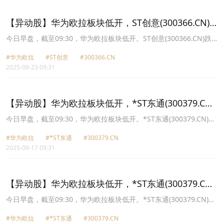
报28.11元，软通动力(301236.CN)涨1.73%报54.0元。
【异动股】华为欧拉板块低开，ST创意(300366.CN)
跌19.97%
今日早盘，截至09:30，华为欧拉板块低开。ST创意(300366.CN)跌
19.97%报6.29元，诚迈科技(300598.CN)跌1.99%报52.76元，润和
#华为欧拉
#ST创意
#300366.CN
软件(300339.CN)跌1.34%报59.84元，拓维信息(002261.CN)跌
2025-09-23 09:31
1.31%报39.28元，天源迪科(300047.CN)跌1.31%报16.56元，中国
软件(600536.CN)跌1.17%报49.09元，长亮科技(300348.CN)跌
0.78%报15.29元，软通动力(301236.CN)跌0.78%报55.79元。
【异动股】华为欧拉板块低开，*ST东通(300379.CN)
跌19.95%
今日早盘，截至09:30，华为欧拉板块低开。*ST东通(300379.CN)跌
19.95%报3.37元，景嘉微(300474.CN)跌1.53%报78.52元，拓维信
#华为欧拉
#*ST东通
#300379.CN
息(002261.CN)跌1.53%报38.58元，麒麟信安(688152.CN)跌1.18%
2025-09-17 09:31
报51.15元，创意信息(300366.CN)跌1.09%报8.16元，诚迈科技
(300598.CN)跌1.09%报54.31元，中国软件(600536.CN)跌0.99%报
48.89元，软通动力(301236.CN)跌0.87%报56.78元。
【异动股】华为欧拉板块低开，*ST东通(300379.CN)
跌19.96%
今日早盘，截至09:30，华为欧拉板块低开。*ST东通(300379.CN)跌
19.96%报4.21元，诚迈科技(300598.CN)跌2.15%报54.68元，润和
#华为欧拉
#*ST东通
#300379.CN
软件(300339.CN)跌1.27%报60.09元，宝兰德(688058.CN)跌0.92%