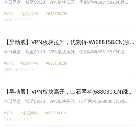
5.7%
今日早盘，截至09:30，VPN板块低开。优刻得W(688158.CN)跌
5.70%报45.46元，北信源(300352.CN)跌4.30%报7.35元，宁波建工
#VPN
#优刻得-W
#688158.CN
(601789.CN)跌3.88%报7.19元，光环新网(300383.CN)跌3.04%报
2026-03-13 09:31
15.94元，云赛智联(600602.CN)跌2.79%报21.61元，二六三
(002467.CN)跌2.71%报7.18元，深信服(300454.CN)跌2.30%报
122.12元，天融信(002212.CN)跌2.05%报8.62元。
【异动股】VPN板块拉升，优刻得-W(688158.CN)涨
12.19%
今日早盘，截至09:45，VPN板块拉升。优刻得W(688158.CN)涨
12.19%报50.91元，云赛智联(600602.CN)涨10.02%报24.49元，二
#VPN
#优刻得-W
#688158.CN
六三(002467.CN)涨10.00%报7.59元，天融信(002212.CN)涨9.96%
2026-03-10 09:45
报9.16元，宁波建工(601789.CN)涨9.93%报6.64元，启明星辰
(002439.CN)涨3.68%报14.92元，迪普科技(300768.CN)涨3.31%报
18.41元，山石网科(688030.CN)涨3.22%报17.96元。
【异动股】VPN板块高开，山石网科(688030.CN)涨
8.14%
今日早盘，截至09:30，VPN板块高开。山石网科(688030.CN)涨
8.14%报21.52元，启明星辰(002439.CN)涨6.87%报16.65元，深信
#VPN
#山石网科
#688030.CN
服(300454.CN)涨5.37%报163.33元，天融信(002212.CN)涨2.96%报
2026-01-15 09:31
10.43元，迪普科技(300768.CN)涨2.88%报21.06元，电科网安
(002268.CN)涨2.38%报22.37元，宁波建工(601789.CN)涨1.32%报
5.38元，ST任子行(300311.CN)涨1.01%报4.98元。