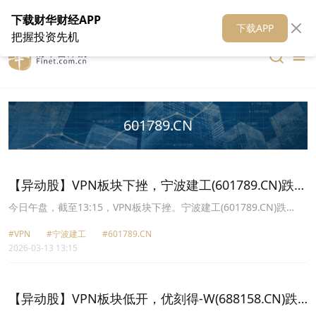
在线客服
关于我们
财华证券
公关
财华媒体矩阵
财华智库
下载财华财经APP
下载APP
把握投资先机
601789.CN
【异动股】VPN板块下挫，宁波建工(601789.CN)跌
9.09%
今日午盘，截至13:15，VPN板块下挫。宁波建工(601789.CN)跌
9.09%报6.8元，优刻得W(688158.CN)跌8.73%报44.0元，云赛智联
#VPN
#宁波建工
#601789.CN
(600602.CN)跌6.52%报20.78元，光环新网(300383.CN)跌6.45%报
2026-03-13 13:15
15.38元，二六三(002467.CN)跌6.23%报6.92元，北信源
(300352.CN)跌5.99%报7.22元，南凌科技(300921.CN)跌4.18%报
26.57元，电科网安(002268.CN)跌3.69%报19.31元。
【异动股】VPN板块低开，优刻得-W(688158.CN)跌