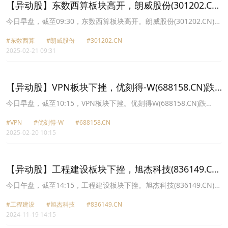
【异动股】东数西算板块高开，朗威股份(301202.CN)
涨17.5%
今日早盘，截至09:30，东数西算板块高开。朗威股份(301202.CN)涨
17.50%报48.0元，依米康(300249.CN)涨10.66%报20.66元，浙大网
#东数西算
#朗威股份
#301202.CN
新(600797.CN)涨10.05%报11.39元，数据港(603881.CN)涨10.00%
2025-02-21 09:31
报40.37元，润建股份(002929.CN)涨9.99%报68.46元，冰轮环境
(000811.CN)涨9.14%报15.04元，宁波建工(601789.CN)涨8.79%报
5.57元，奥飞数据(300738.CN)涨8.58%报21.63元。
【异动股】VPN板块下挫，优刻得-W(688158.CN)跌
5.2%
今日早盘，截至10:15，VPN板块下挫。优刻得W(688158.CN)跌
5.20%报37.92元，南兴股份(002757.CN)跌4.73%报21.34元，云赛
#VPN
#优刻得-W
#688158.CN
智联(600602.CN)跌3.74%报22.15元，启明星辰(002439.CN)跌
2025-02-20 10:15
3.39%报17.96元，深信服(300454.CN)跌3.25%报98.88元，二六三
(002467.CN)跌2.28%报6.85元，宁波建工(601789.CN)跌2.11%报
5.11元，天威视讯(002238.CN)跌1.96%报9.49元。
【异动股】工程建设板块下挫，旭杰科技(836149.CN)
跌8.64%
今日午盘，截至14:15，工程建设板块下挫。旭杰科技(836149.CN)跌
8.64%报15.22元，宁波建工(601789.CN)跌7.98%报4.96元，中工国
#工程建设
#旭杰科技
#836149.CN
际(002051.CN)跌7.68%报8.66元，中国铁建(601186.CN)跌7.12%报
2024-11-19 14:15
9.53元，中国中冶(601618.CN)跌6.59%报3.4元，中国交建
(601800.CN)跌5.73%报10.85元，润农节水(830964.CN)跌5.48%报